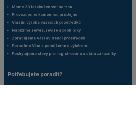
Máme 20 let zkušeností na trhu
Provozujeme kamennou prodejnu
Vlastní výroba vázacích prostředků
Nabízíme servis, revize a prohlídky
Zpracujeme Vaší evidenci prostředků
Poradíme Vám a pomůžeme s výběrem
Poskytujeme slevy pro registrované a stálé zákazníky
Potřebujete poradit?
Zákaznický servis
Vlastimil Korčák