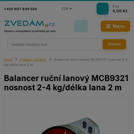
0
ks
CZK
+420 607 849 530
0,00 Kč
Menu
Hledat
Úvod
Zvedací zařízení
Balancer ruční lanový MCB9321 nosnost 2-4
kg/délka lana 2 m
Balancer ruční lanový MCB9321
nosnost 2-4 kg/délka lana 2 m