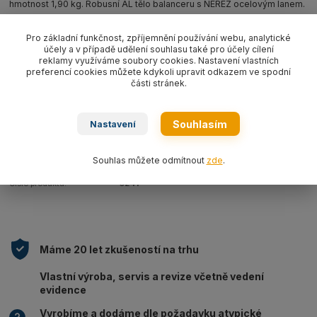
hmotnost 1,90 kg. Robusní AL tělo balanceru s NEREZ ocelovým lanem.
celý popis
Pro základní funkčnost, zpříjemnění používání webu, analytické
účely a v případě udělení souhlasu také pro účely cílení
Dostupnost
na objednávku do 3 dnů
reklamy využíváme soubory cookies. Nastavení vlastních
preferencí cookies můžete kdykoli upravit odkazem ve spodní
části stránek.
4 257 Kč
/
ks
3 518 Kč
bez DPH
Souhlasím
Nastavení
Přidat do košíku
Souhlas můžete odmítnout
zde
.
Číslo produktu:
0241
Máme 20 let zkušeností na trhu
Vlastní výroba, servis a revize včetně vedení
evidence
Vyrobíme a dodáme dle požadavku atypické