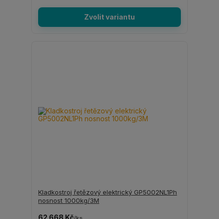
Zvolit variantu
Kladkostroj řetězový elektrický GP5002NL1Ph
nosnost 1000kg/3M
62 668 Kč
/
ks