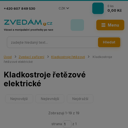
0
ks
CZK
+420 607 849 530
0,00 Kč
Menu
Hledat
Úvod
Zvedací zařízení
Kladkostroje řetězové
Kladkostroje
řetězové elektrické
Kladkostroje řetězové
elektrické
Nejnovější
Nejlevnější
Nejdražší
Zobrazuji 1-19 z 19
strana
z 1