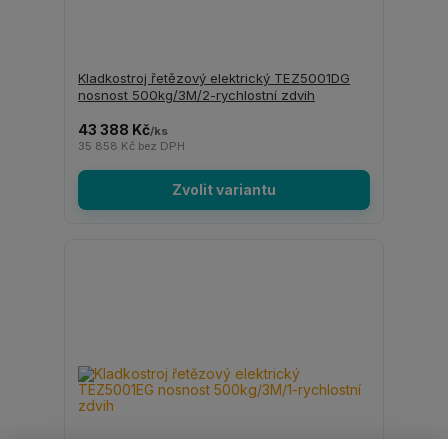
Kladkostroj řetězový elektrický TEZ5001DG
nosnost 500kg/3M/2-rychlostní zdvih
43 388 Kč
/
ks
35 858 Kč
bez DPH
Zvolit variantu