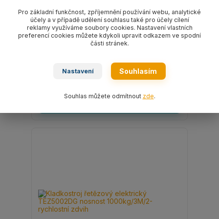
Pro základní funkčnost, zpříjemnění používání webu, analytické
účely a v případě udělení souhlasu také pro účely cílení
reklamy využíváme soubory cookies. Nastavení vlastních
preferencí cookies můžete kdykoli upravit odkazem ve spodní
části stránek.
Kladkostroj řetězový elektrický TEZ5001EG
nosnost 500kg/3M/1-rychlostní zdvih
Souhlasím
Nastavení
42 265 Kč
/
ks
34 930 Kč
bez DPH
Souhlas můžete odmítnout
zde
.
Zvolit variantu