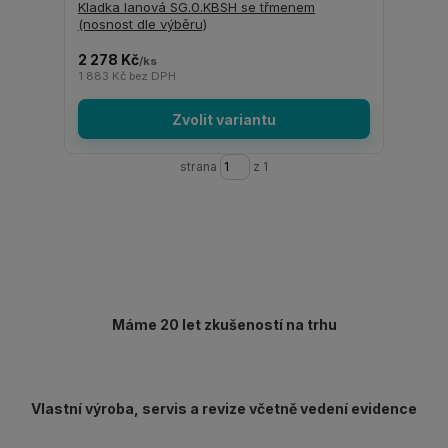
Kladka lanová SG.0.KBSH se třmenem
(nosnost dle výběru)
2 278 Kč
/
ks
1 883 Kč
bez DPH
Zvolit variantu
strana
z 1
Máme 20 let zkušeností na trhu
Vlastní výroba, servis a revize včetně vedení evidence