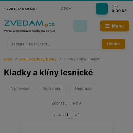
0
ks
CZK
+420 607 849 530
0,00 Kč
Menu
Hledat
Úvod
Lesnické řetězy, kladky
Kladky a klíny lesnické
Kladky a klíny lesnické
Nejnovější
Nejlevnější
Nejdražší
Zobrazuji 1-9 z 9
strana
z 1