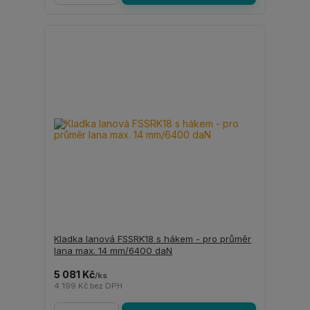
Kladka lanová FSSRK18 s hákem - pro průměr
lana max. 14 mm/6400 daN
5 081 Kč
/
ks
4 199 Kč
bez DPH