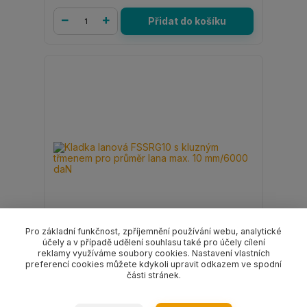
Přidat do košíku
Pro základní funkčnost, zpříjemnění používání webu, analytické
účely a v případě udělení souhlasu také pro účely cílení
reklamy využíváme soubory cookies. Nastavení vlastních
preferencí cookies můžete kdykoli upravit odkazem ve spodní
Kladka lanová FSSRG10 s kluzným třmenem
části stránek.
pro průměr lana max. 10 mm/6000 daN
1 221 Kč
/
ks