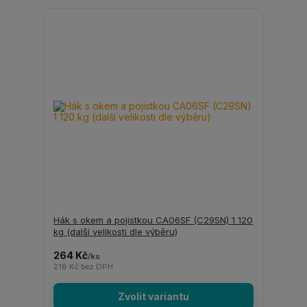
Hák s okem a pojistkou CA06SF (C29SN) 1 120
kg (další velikosti dle výběru)
264 Kč
/
ks
218 Kč
bez DPH
Zvolit variantu