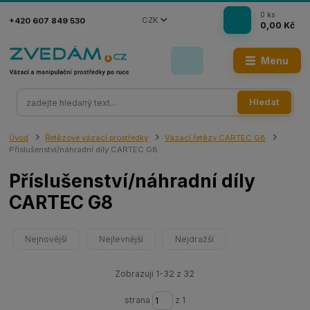
0
ks
CZK
+420 607 849 530
0,00 Kč
Menu
Hledat
Úvod
Řetězové vázací prostředky
Vázací řetězy CARTEC G8
Příslušenství/náhradní díly CARTEC G8
Příslušenství/náhradní díly
CARTEC G8
Nejnovější
Nejlevnější
Nejdražší
Zobrazuji 1-32 z 32
strana
z 1