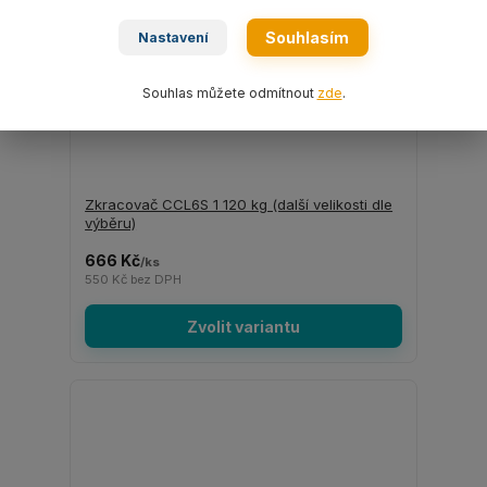
Souhlasím
Nastavení
Souhlas můžete odmítnout
zde
.
Zkracovač CCL6S 1 120 kg (další velikosti dle
výběru)
666 Kč
/
ks
550 Kč
bez DPH
Zvolit variantu