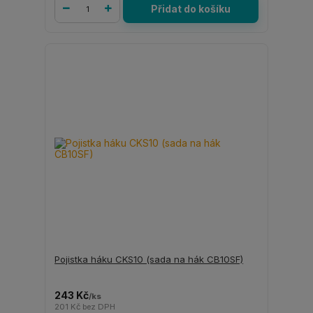
Přidat do košíku
Pojistka háku CKS10 (sada na hák CB10SF)
243 Kč
/
ks
201 Kč
bez DPH