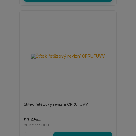
Štítek řetězový revizní CPRÜFUVV
97 Kč
/
ks
80 Kč
bez DPH