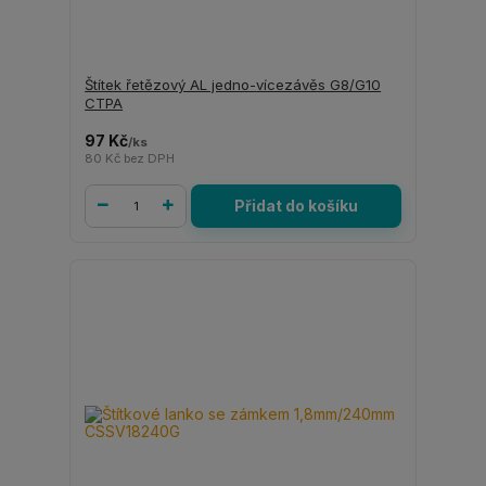
Štítek řetězový AL jedno-vícezávěs G8/G10
CTPA
97 Kč
/
ks
80 Kč
bez DPH
Přidat do košíku