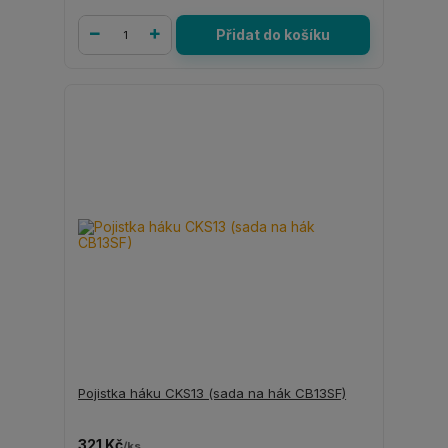
Přidat do košíku
Pojistka háku CKS13 (sada na hák CB13SF)
321 Kč
/
ks