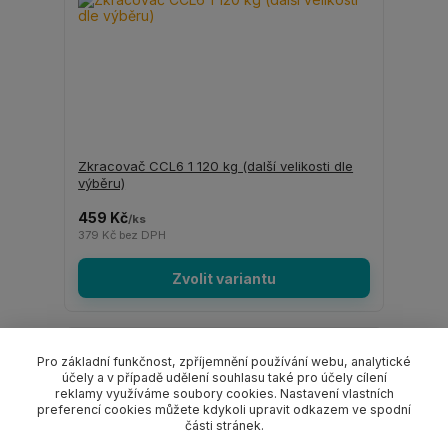
Zkracovač CCL6 1 120 kg (další velikosti dle
výběru)
459 Kč
/
ks
379 Kč
bez DPH
Zvolit variantu
Pro základní funkčnost, zpříjemnění používání webu, analytické
účely a v případě udělení souhlasu také pro účely cílení
reklamy využíváme soubory cookies. Nastavení vlastních
preferencí cookies můžete kdykoli upravit odkazem ve spodní
části stránek.