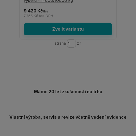
výběru - 14000/10000 kg
9 420 Kč
/
ks
7 785 Kč
bez DPH
Zvolit variantu
strana
z 1
Máme 20 let zkušeností na trhu
Vlastní výroba, servis a revize včetně vedení evidence