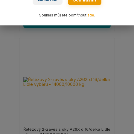
6 287 Kč
/
ks
5 196 Kč
bez DPH
Souhlas můžete odmítnout
zde
.
Zvolit variantu
Řetězový 2-závěs s oky A26X d 16/délka L dle