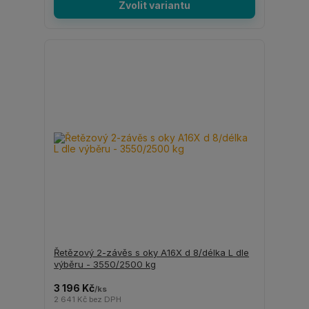
Zvolit variantu
Řetězový 2-závěs s oky A16X d 8/délka L dle
výběru - 3550/2500 kg
3 196 Kč
/
ks
2 641 Kč
bez DPH