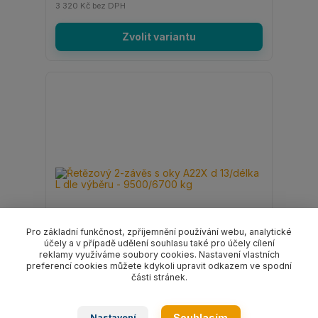
3 320 Kč
bez DPH
Zvolit variantu
Pro základní funkčnost, zpříjemnění používání webu, analytické
účely a v případě udělení souhlasu také pro účely cílení
reklamy využíváme soubory cookies. Nastavení vlastních
preferencí cookies můžete kdykoli upravit odkazem ve spodní
části stránek.
Řetězový 2-závěs s oky A22X d 13/délka L dle
výběru - 9500/6700 kg
Souhlasím
Nastavení