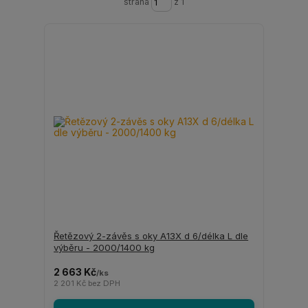
strana
z 1
Řetězový 2-závěs s oky A13X d 6/délka L dle
výběru - 2000/1400 kg
2 663 Kč
/
ks
2 201 Kč
bez DPH