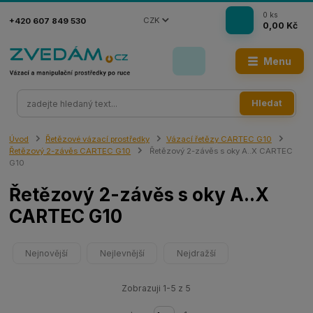
0
ks
CZK
+420 607 849 530
0,00 Kč
Menu
Hledat
Úvod
Řetězové vázací prostředky
Vázací řetězy CARTEC G10
Řetězový 2-závěs CARTEC G10
Řetězový 2-závěs s oky A..X CARTEC
G10
Řetězový 2-závěs s oky A..X
CARTEC G10
Nejnovější
Nejlevnější
Nejdražší
Zobrazuji 1-5 z 5