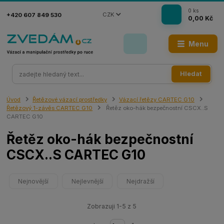
0
ks
CZK
+420 607 849 530
0,00 Kč
Menu
Hledat
Úvod
Řetězové vázací prostředky
Vázací řetězy CARTEC G10
Řetězový 1-závěs CARTEC G10
Řetěz oko-hák bezpečnostní CSCX..S
CARTEC G10
Řetěz oko-hák bezpečnostní
CSCX..S CARTEC G10
Nejnovější
Nejlevnější
Nejdražší
Zobrazuji 1-5 z 5