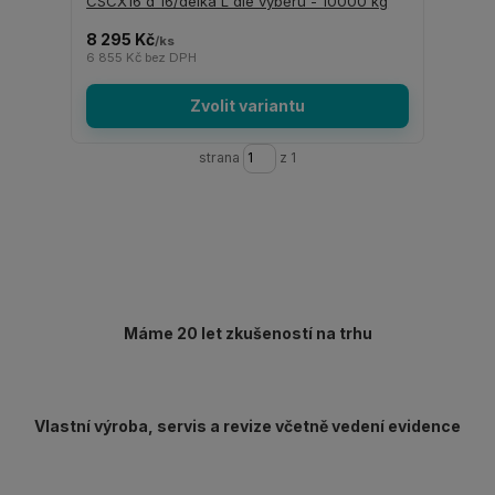
CSCX16 d 16/délka L dle výběru - 10000 kg
8 295 Kč
/
ks
6 855 Kč
bez DPH
Zvolit variantu
strana
z 1
Máme 20 let zkušeností na trhu
Vlastní výroba, servis a revize včetně vedení evidence