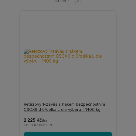
strana
z 1
Řetězový 1-závěs s hákem bezpečnostním
CSCX6 d 6/délka L dle výběru - 1400 kg
2 225 Kč
/
ks
1 839 Kč
bez DPH