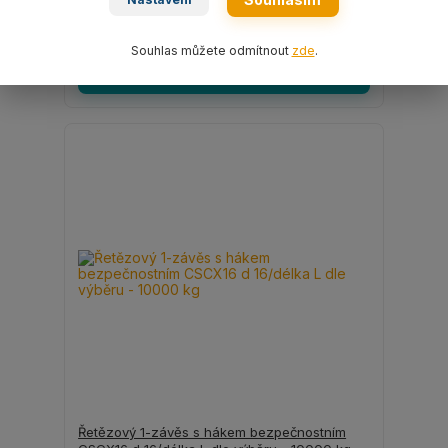
5 320 Kč
/
ks
4 397 Kč
bez DPH
Souhlas můžete odmítnout
zde
.
Zvolit variantu
Řetězový 1-závěs s hákem bezpečnostním