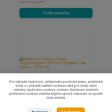
2 827 Kč
bez DPH
Zvolit variantu
Pro základní funkčnost, zpříjemnění používání webu, analytické
účely a v případě udělení souhlasu také pro účely cílení
reklamy využíváme soubory cookies. Nastavení vlastních
preferencí cookies můžete kdykoli upravit odkazem ve spodní
části stránek.
Řetězový 1-závěs s hákem bezpečnostním
CSCX13 d 13/délka L dle výběru - 6700 kg
Souhlasím
Nastavení