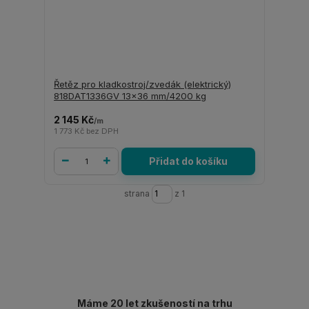
Řetěz pro kladkostroj/zvedák (elektrický)
818DAT1336GV 13x36 mm/4200 kg
2 145 Kč
/
m
1 773 Kč
bez DPH
Přidat do košíku
strana
z 1
Máme 20 let zkušeností na trhu