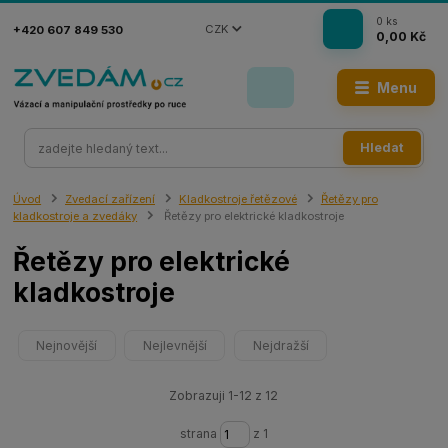
0
ks
CZK
+420 607 849 530
0,00 Kč
Menu
Hledat
Úvod
Zvedací zařízení
Kladkostroje řetězové
Řetězy pro
kladkostroje a zvedáky
Řetězy pro elektrické kladkostroje
Řetězy pro elektrické
kladkostroje
Nejnovější
Nejlevnější
Nejdražší
Zobrazuji 1-12 z 12
strana
z 1