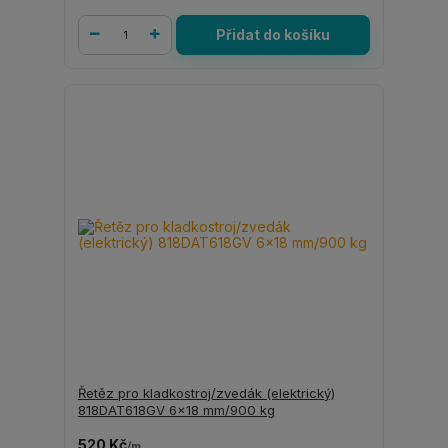
Přidat do košíku
Řetěz pro kladkostroj/zvedák (elektrický)
818DAT618GV 6x18 mm/900 kg
520 Kč
/
m