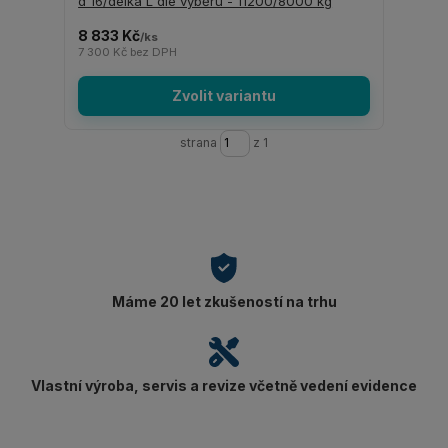
d 16/délka L dle výběru - 11200/8000 kg
8 833 Kč
/
ks
7 300 Kč
bez DPH
Zvolit variantu
strana
z 1
Máme 20 let zkušeností na trhu
Vlastní výroba, servis a revize včetně vedení evidence