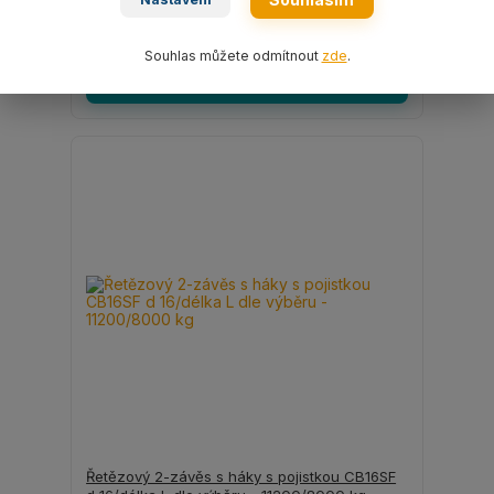
5 508 Kč
/
ks
4 552 Kč
bez DPH
Souhlas můžete odmítnout
zde
.
Zvolit variantu
Řetězový 2-závěs s háky s pojistkou CB16SF