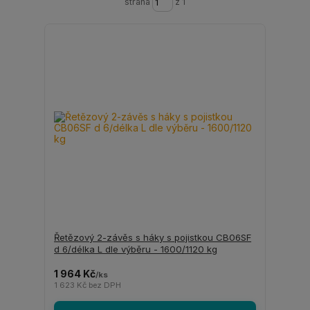
strana
z 1
Řetězový 2-závěs s háky s pojistkou CB06SF
d 6/délka L dle výběru - 1600/1120 kg
1 964 Kč
/
ks
1 623 Kč
bez DPH