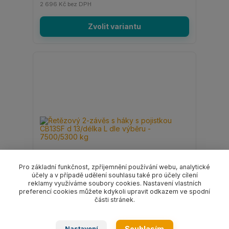
2 696 Kč
bez DPH
Zvolit variantu
Pro základní funkčnost, zpříjemnění používání webu, analytické
účely a v případě udělení souhlasu také pro účely cílení
reklamy využíváme soubory cookies. Nastavení vlastních
preferencí cookies můžete kdykoli upravit odkazem ve spodní
části stránek.
Řetězový 2-závěs s háky s pojistkou CB13SF
d 13/délka L dle výběru - 7500/5300 kg
Souhlasím
Nastavení