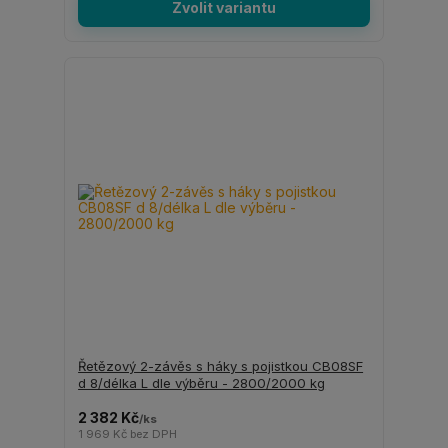
Zvolit variantu
Řetězový 2-závěs s háky s pojistkou CB08SF
d 8/délka L dle výběru - 2800/2000 kg
2 382 Kč
/
ks
1 969 Kč
bez DPH