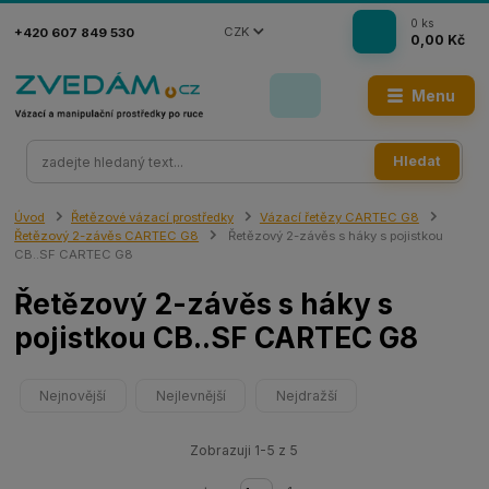
0
ks
CZK
+420 607 849 530
0,00 Kč
Menu
Hledat
Úvod
Řetězové vázací prostředky
Vázací řetězy CARTEC G8
Řetězový 2-závěs CARTEC G8
Řetězový 2-závěs s háky s pojistkou
CB..SF CARTEC G8
Řetězový 2-závěs s háky s
pojistkou CB..SF CARTEC G8
Nejnovější
Nejlevnější
Nejdražší
Zobrazuji 1-5 z 5