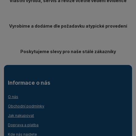
Vlastní výroba, servis a revize včetně vedení evidence
Vyrobíme a dodáme dle požadavku atypické provedení
Poskytujeme slevy pro naše stálé zákazníky
Informace o nás
O nás
Obchodní podmínky
Jak nakupovat
Doprava a platba
Kde nás najdete