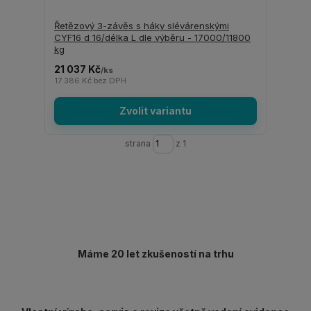
Řetězový 3-závěs s háky slévárenskými
CYF16 d 16/délka L dle výběru - 17000/11800
kg
21 037 Kč
/
ks
17 386 Kč
bez DPH
Zvolit variantu
strana
z 1
Máme 20 let zkušeností na trhu