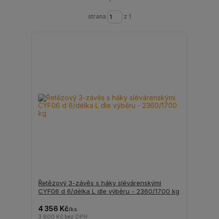
strana
z 1
Řetězový 3-závěs s háky slévárenskými
CYF06 d 6/délka L dle výběru - 2360/1700 kg
4 356 Kč
/
ks
3 600 Kč
bez DPH