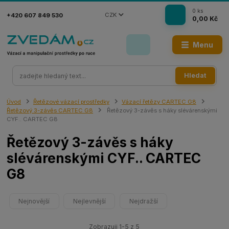
0
ks
CZK
+420 607 849 530
0,00 Kč
Menu
Hledat
Úvod
Řetězové vázací prostředky
Vázací řetězy CARTEC G8
Řetězový 3-závěs CARTEC G8
Řetězový 3-závěs s háky slévárenskými
CYF.. CARTEC G8
Řetězový 3-závěs s háky
slévárenskými CYF.. CARTEC
G8
Nejnovější
Nejlevnější
Nejdražší
Zobrazuji 1-5 z 5