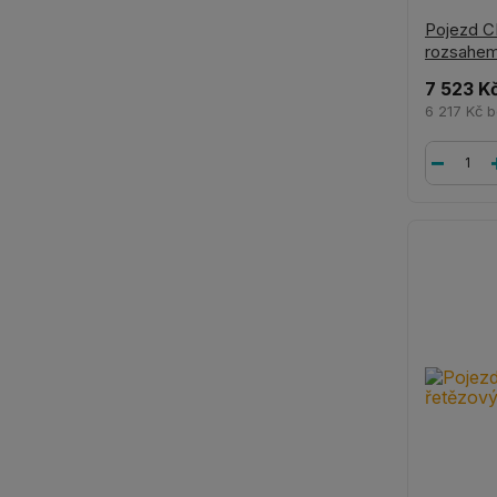
Pojezd C
rozsahe
7 523 K
6 217 Kč
b