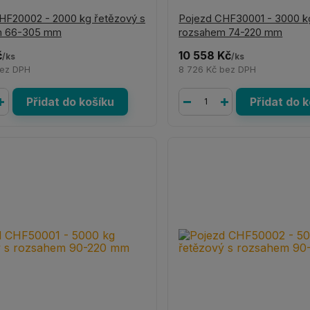
HF20002 - 2000 kg řetězový s
Pojezd CHF30001 - 3000 k
m 66-305 mm
rozsahem 74-220 mm
č
10 558 Kč
/
ks
/
ks
ez DPH
8 726 Kč
bez DPH
Přidat do košíku
Přidat do 