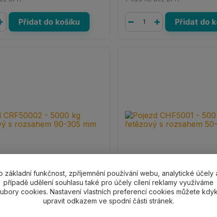
Přidat do košíku
Přidat do 
o základní funkčnost, zpříjemnění používání webu, analytické účely 
případě udělení souhlasu také pro účely cílení reklamy využíváme
ubory cookies. Nastavení vlastních preferencí cookies můžete kdyk
RF50002 - 5000 kg postrkový
Pojezd CHF5001 - 500 kg ř
upravit odkazem ve spodní části stránek.
hem 90-305 mm
rozsahem 50-220 mm