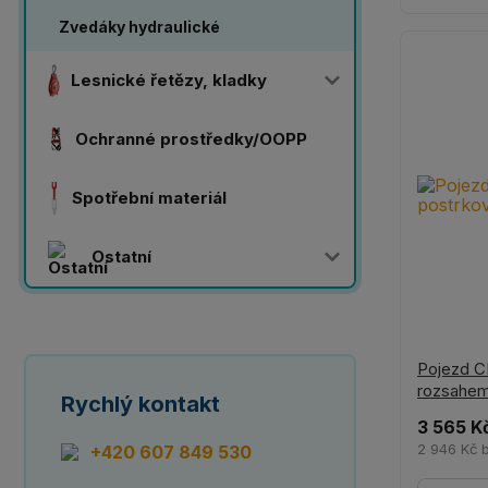
Zvedáky hydraulické
Lesnické řetězy, kladky
Ochranné prostředky/OOPP
Spotřební materiál
Ostatní
Pojezd C
rozsahe
Rychlý kontakt
3 565 K
2 946 Kč
+420 607 849 530