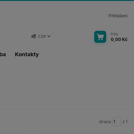
Přihlášení
0
ks
CZK
0,00 Kč
tba
Kontakty
strana
z 1