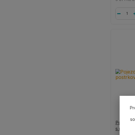
Pr
so
Pojezd C
s rozsa