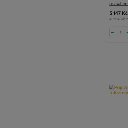
rozsahe
5 147 Kč
4 254 Kč