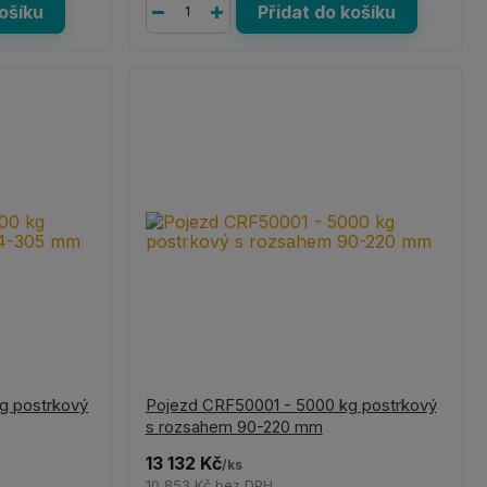
košíku
Přidat do košíku
g postrkový
Pojezd CRF50001 - 5000 kg postrkový
s rozsahem 90-220 mm
13 132 Kč
/
ks
10 853 Kč
bez DPH