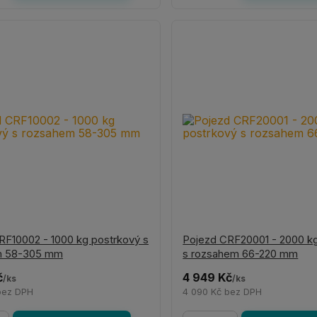
RF10002 - 1000 kg postrkový s
Pojezd CRF20001 - 2000 k
m 58-305 mm
s rozsahem 66-220 mm
č
4 949 Kč
/
ks
/
ks
bez DPH
4 090 Kč
bez DPH