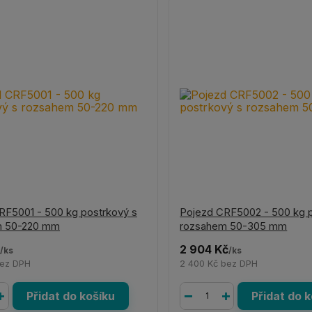
RF5001 - 500 kg postrkový s
Pojezd CRF5002 - 500 kg p
m 50-220 mm
rozsahem 50-305 mm
2 904 Kč
/
ks
/
ks
ez DPH
2 400 Kč
bez DPH
Přidat do košíku
Přidat do 