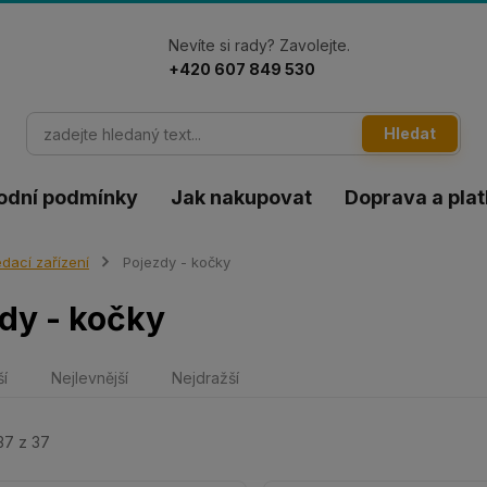
Nevíte si rady? Zavolejte.
+420 607 849 530
Hledat
odní podmínky
Jak nakupovat
Doprava a pla
dací zařízení
Pojezdy - kočky
dy - kočky
ší
Nejlevnější
Nejdražší
37 z 37