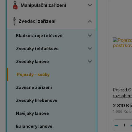
Manipulační zařízení
Zvedací zařízení
Kladkostroje řetězové
Zvedáky řehtačkové
Zvedáky lanové
Pojezdy - kočky
Závěsné zařízení
Pojezd C
rozsahe
Zvedáky hřebenové
2 310 Kč
1 909 Kč
b
Navijáky lanové
Balancery lanové