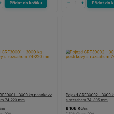
Přidat do košíku
Přidat do 
RF30001 - 3000 kg postrkový
Pojezd CRF30002 - 3000 k
em 74-220 mm
s rozsahem 74-305 mm
9 106 Kč
/
ks
/
ks
ez DPH
7 526 Kč
bez DPH