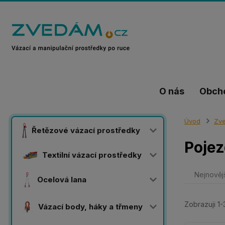
O nás
Obch
Úvod
Zve
Řetězové vázací prostředky
Pojez
Textilní vázací prostředky
Nejnověj
Ocelová lana
Zobrazuji 1-
Vázací body, háky a třmeny