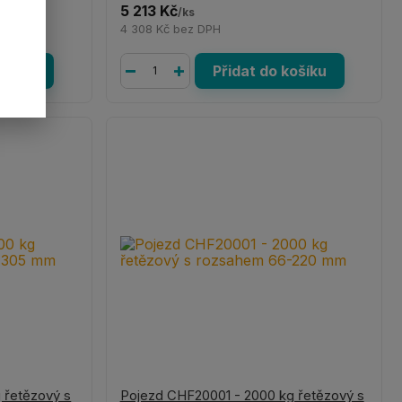
5 213 Kč
/
ks
4 308 Kč
bez DPH
košíku
Přidat do košíku
 řetězový s
Pojezd CHF20001 - 2000 kg řetězový s