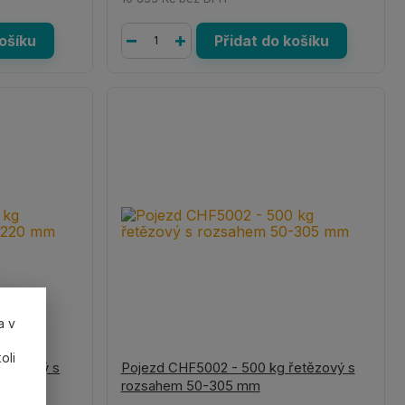
košíku
Přidat do košíku
a v
oli
etězový s
Pojezd CHF5002 - 500 kg řetězový s
rozsahem 50-305 mm