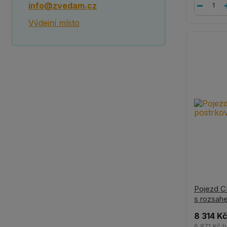
info@zvedam.cz
Výdejní místo
Pojezd C
s rozsah
8 314 Kč
6 871 Kč
b