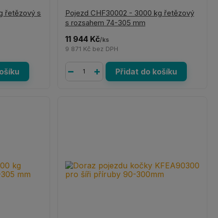
g řetězový s
Pojezd CHF30002 - 3000 kg řetězový
s rozsahem 74-305 mm
11 944 Kč
/
ks
9 871 Kč
bez DPH
košíku
Přidat do košíku