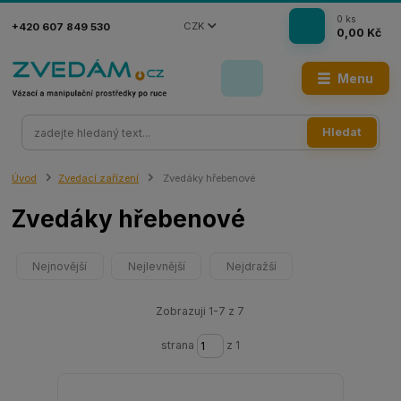
0
ks
CZK
+420 607 849 530
0,00 Kč
Menu
Hledat
Úvod
Zvedací zařízení
Zvedáky hřebenové
Zvedáky hřebenové
Nejnovější
Nejlevnější
Nejdražší
Zobrazuji 1-7 z 7
strana
z 1