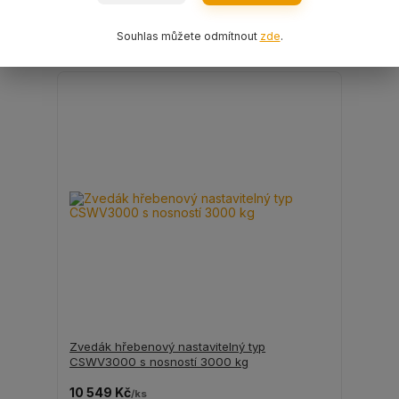
Přidat do košíku
Souhlas můžete odmítnout
zde
.
Zvedák hřebenový nastavitelný typ
CSWV3000 s nosností 3000 kg
10 549 Kč
/
ks