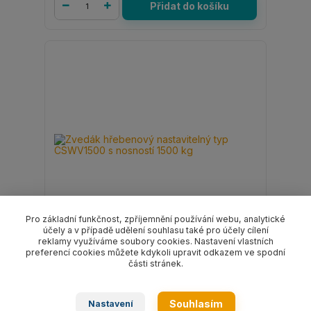
Přidat do košíku
Pro základní funkčnost, zpříjemnění používání webu, analytické
účely a v případě udělení souhlasu také pro účely cílení
reklamy využíváme soubory cookies. Nastavení vlastních
preferencí cookies můžete kdykoli upravit odkazem ve spodní
Zvedák hřebenový nastavitelný typ
části stránek.
CSWV1500 s nosností 1500 kg
8 425 Kč
/
ks
6 963 Kč
bez DPH
Souhlasím
Nastavení