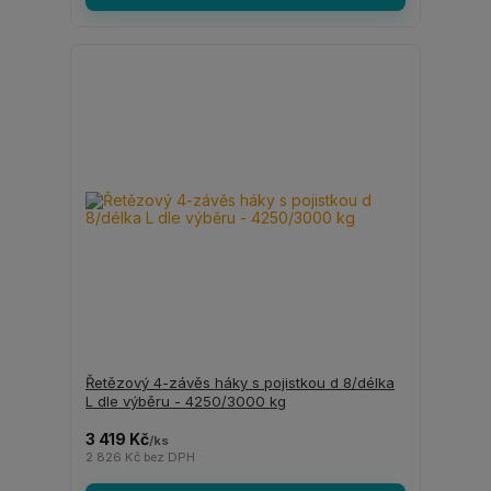
Řetězový 4-závěs háky s pojistkou d 8/délka
L dle výběru - 4250/3000 kg
3 419 Kč
/
ks
2 826 Kč
bez DPH