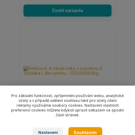
Zvolit variantu
Pro základní funkčnost, zpříjemnění používání webu, analytické
účely a v případě udělení souhlasu také pro účely cílení
reklamy využíváme soubory cookies. Nastavení vlastních
preferencí cookies můžete kdykoli upravit odkazem ve spodní
části stránek.
Řetězový 4-závěs háky s pojistkou d 13/délka
L dle výběru - 11200/8000kg
Souhlasím
Nastavení
7 872 Kč
/
ks