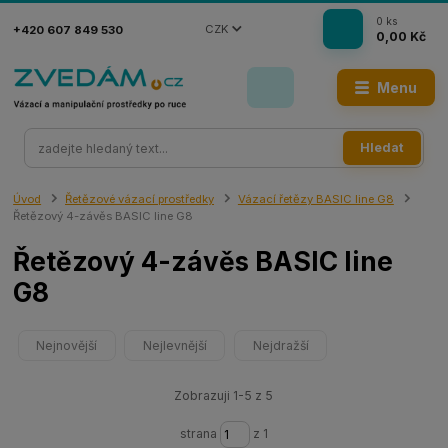
0
ks
CZK
+420 607 849 530
0,00 Kč
Menu
Hledat
Úvod
Řetězové vázací prostředky
Vázací řetězy BASIC line G8
Řetězový 4-závěs BASIC line G8
Řetězový 4-závěs BASIC line
G8
Nejnovější
Nejlevnější
Nejdražší
Zobrazuji 1-5 z 5
strana
z 1