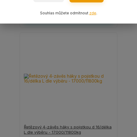
6 506 Kč
bez DPH
Souhlas můžete odmítnout
zde
.
Zvolit variantu
Řetězový 4-závěs háky s pojistkou d 16/délka
L dle výběru - 17000/11800kg