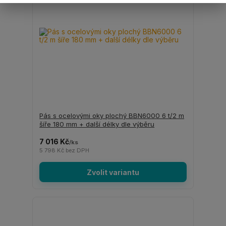
Pás s ocelovými oky plochý BBN6000 6 t/2 m
šíře 180 mm + další délky dle výběru
7 016 Kč
/
ks
5 798 Kč
bez DPH
Zvolit variantu