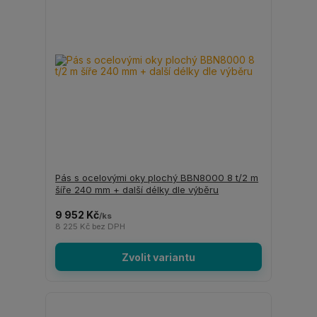
Pás s ocelovými oky plochý BBN8000 8 t/2 m
šíře 240 mm + další délky dle výběru
9 952 Kč
/
ks
8 225 Kč
bez DPH
Zvolit variantu