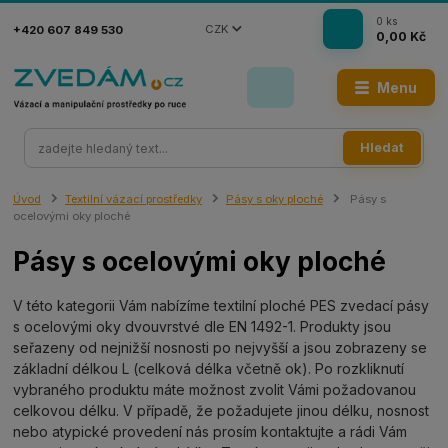
0
ks
CZK
+420 607 849 530
0,00 Kč
Menu
Hledat
Úvod
Textilní vázací prostředky
Pásy s oky ploché
Pásy s
ocelovými oky ploché
Pásy s ocelovými oky ploché
V této kategorii Vám nabízíme textilní ploché PES zvedací pásy
s ocelovými oky dvouvrstvé dle EN 1492-1. Produkty jsou
seřazeny od nejnižší nosnosti po nejvyšší a jsou zobrazeny se
základní délkou L (celková délka včetně ok). Po rozkliknutí
vybraného produktu máte možnost zvolit Vámi požadovanou
celkovou délku. V případě, že požadujete jinou délku, nosnost
nebo atypické provedení nás prosím kontaktujte a rádi Vám