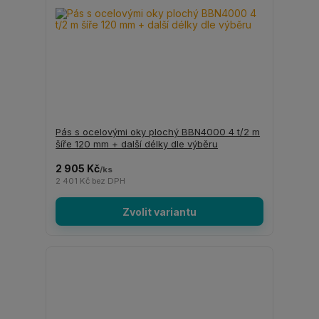
Pás s ocelovými oky plochý BBN4000 4 t/2 m
šíře 120 mm + další délky dle výběru
2 905 Kč
/
ks
2 401 Kč
bez DPH
Zvolit variantu