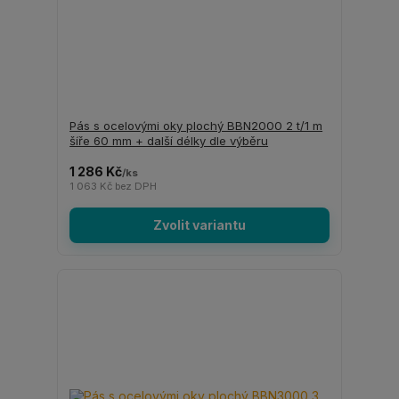
Pás s ocelovými oky plochý BBN2000 2 t/1 m
šíře 60 mm + další délky dle výběru
1 286 Kč
/
ks
1 063 Kč
bez DPH
Zvolit variantu