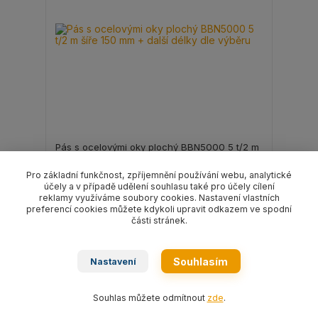
Pás s ocelovými oky plochý BBN5000 5 t/2 m
šíře 150 mm + další délky dle výběru
Pro základní funkčnost, zpříjemnění používání webu, analytické
6 309 Kč
/
ks
účely a v případě udělení souhlasu také pro účely cílení
5 214 Kč
bez DPH
reklamy využíváme soubory cookies. Nastavení vlastních
preferencí cookies můžete kdykoli upravit odkazem ve spodní
části stránek.
Zvolit variantu
Souhlasím
Nastavení
Souhlas můžete odmítnout
zde
.