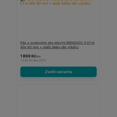
Pás s ocelovými oky plochý BBN3000 3 t/1 m
šíře 90 mm + další délky dle výběru
1 869 Kč
/
ks
1 545 Kč
bez DPH
Zvolit variantu