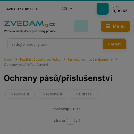
0
ks
CZK
+420 607 849 530
0,00 Kč
Menu
Hledat
Úvod
Textilní vázací prostředky
Smyčky kruhové nekonečné
Ochrany pásů/příslušenství
Ochrany pásů/příslušenství
Nejnovější
Nejlevnější
Nejdražší
Zobrazuji 1-8 z 8
strana
z 1