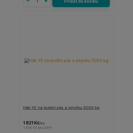
Přidat do košíku
Hák YE na textilní pás a smyčku 5000 kg
1 821 Kč
/
ks
1 505 Kč
bez DPH