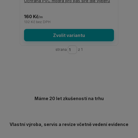
Ochrana PVC modrá pro pás šíře dle výběru
160 Kč
/
m
132 Kč
bez DPH
Zvolit variantu
strana
z 1
Máme 20 let zkušeností na trhu
Vlastní výroba, servis a revize včetně vedení evidence