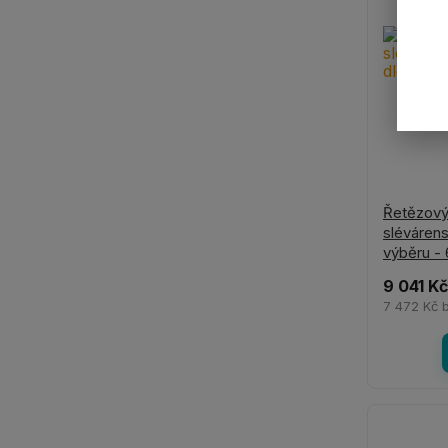
Řetězový
slévárens
výběru -
9 041 Kč
7 472 Kč