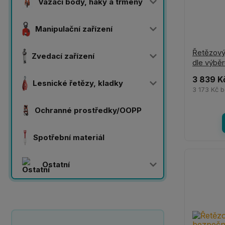
Vázací body, háky a třmeny
Manipulační zařízení
Řetězový
Zvedací zařízení
dle výběr
3 839 K
Lesnické řetězy, kladky
3 173 Kč
b
Ochranné prostředky/OOPP
Spotřební materiál
Ostatní