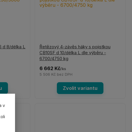
 d 8/délka L
Řetězový 4-závěs háky s pojistkou
CB10SF d 10/délka L dle výběru -
6700/4750 kg
6 662 Kč
/
ks
5 506 Kč
bez DPH
u
Zvolit variantu
a v
oli