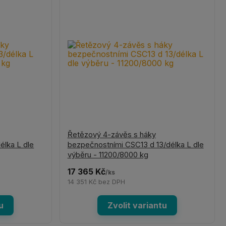
Řetězový 4-závěs s háky
élka L dle
bezpečnostními CSC13 d 13/délka L dle
výběru - 11200/8000 kg
17 365 Kč
/
ks
14 351 Kč
bez DPH
u
Zvolit variantu