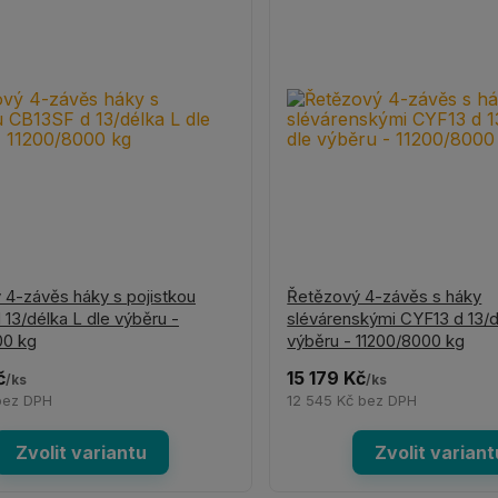
 4-závěs háky s pojistkou
Řetězový 4-závěs s háky
13/délka L dle výběru -
slévárenskými CYF13 d 13/d
00 kg
výběru - 11200/8000 kg
č
15 179 Kč
/
ks
/
ks
bez DPH
12 545 Kč
bez DPH
Zvolit variantu
Zvolit variant