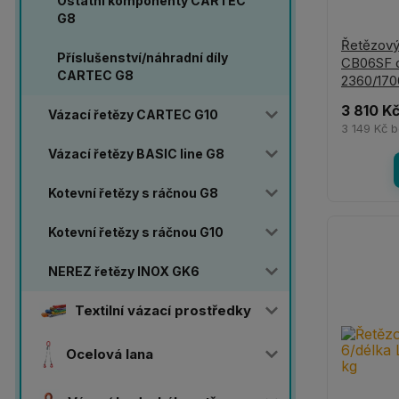
Ostatní komponenty CARTEC
G8
Řetězový
Příslušenství/náhradní díly
CB06SF d
CARTEC G8
2360/170
3 810 K
Vázací řetězy CARTEC G10
3 149 Kč
b
Vázací řetězy BASIC line G8
Kotevní řetězy s ráčnou G8
Kotevní řetězy s ráčnou G10
NEREZ řetězy INOX GK6
Textilní vázací prostředky
Ocelová lana