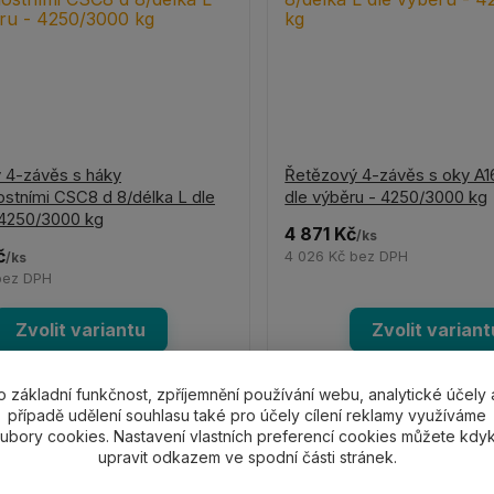
 4-závěs s háky
Řetězový 4-závěs s oky A16
stními CSC8 d 8/délka L dle
dle výběru - 4250/3000 kg
 4250/3000 kg
4 871 Kč
/
ks
č
4 026 Kč
bez DPH
/
ks
bez DPH
Zvolit variantu
Zvolit variant
o základní funkčnost, zpříjemnění používání webu, analytické účely 
případě udělení souhlasu také pro účely cílení reklamy využíváme
ubory cookies. Nastavení vlastních preferencí cookies můžete kdyk
upravit odkazem ve spodní části stránek.