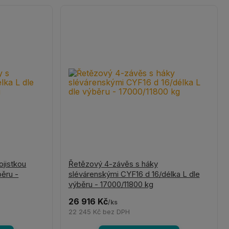
ojistkou
Řetězový 4-závěs s háky
běru -
slévárenskými CYF16 d 16/délka L dle
výběru - 17000/11800 kg
26 916 Kč
/
ks
22 245 Kč
bez DPH