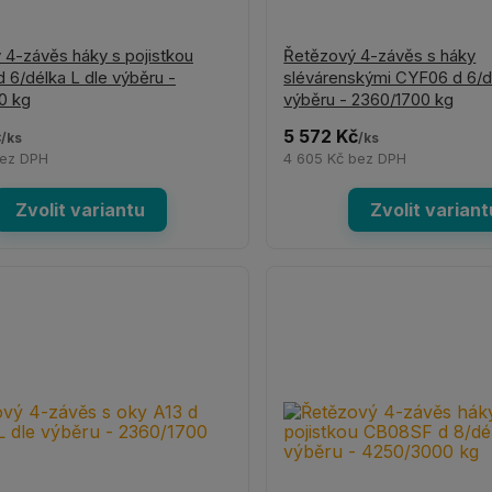
 4-závěs háky s pojistkou
Řetězový 4-závěs s háky
 6/délka L dle výběru -
slévárenskými CYF06 d 6/d
0 kg
výběru - 2360/1700 kg
č
5 572 Kč
/
ks
/
ks
ez DPH
4 605 Kč
bez DPH
Zvolit variantu
Zvolit variant