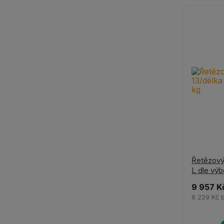
Řetězový
L dle výb
9 957 K
8 229 Kč