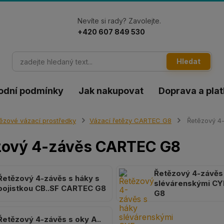
Nevíte si rady? Zavolejte.
+420 607 849 530
Hledat
odní podmínky
Jak nakupovat
Doprava a pla
ězové vázací prostředky
Vázací řetězy CARTEC G8
Řetězový 4
zový 4-závěs CARTEC G8
Řetězový 4-závěs
Řetězový 4-závěs s háky s
slévárenskými CY
pojistkou CB..SF CARTEC G8
G8
Řetězový 4-závěs s oky A..