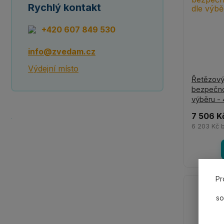
Rychlý kontakt
+420 607 849 530
info@zvedam.cz
Výdejní místo
Řetězový
bezpečno
výběru -
7 506 K
6 203 Kč
Pr
so