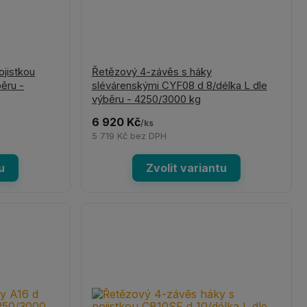
ojistkou
Řetězový 4-závěs s háky
ěru -
slévárenskými CYF08 d 8/délka L dle
výběru - 4250/3000 kg
6 920 Kč
/
ks
5 719 Kč
bez DPH
u
Zvolit variantu