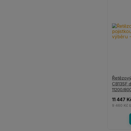
Řetězový
CB13SF d 
11200/80
11 447 K
9 460 Kč