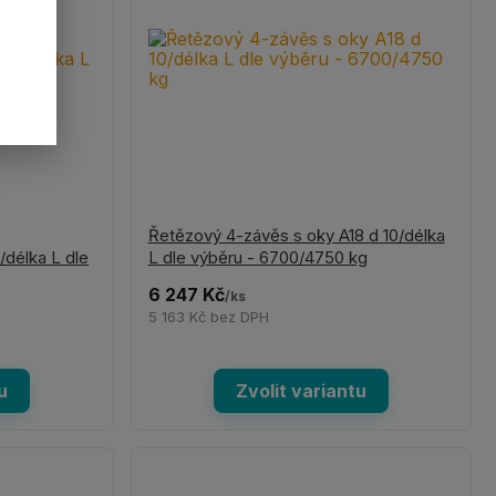
Řetězový 4-závěs s oky A18 d 10/délka
/délka L dle
L dle výběru - 6700/4750 kg
6 247 Kč
/
ks
5 163 Kč
bez DPH
u
Zvolit variantu