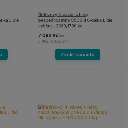
Řetězový 4-závěs s háky
élka L dle
bezpečnostními CSC6 d 6/délka L dle
výběru - 2360/1700 kg
7 093 Kč
/
ks
5 862 Kč
bez DPH
u
Zvolit variantu