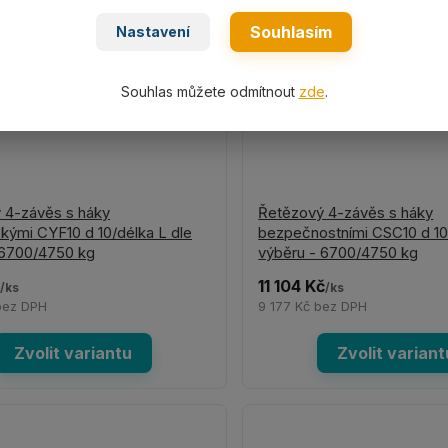
Souhlasím
Nastavení
Souhlas můžete odmítnout
zde
.
 4-závěs s háky
Řetězový 4-závěs s háky
kými CYF10 d 10/délka L dle
bezpečnostními CSC10 d 10
 6700/4750 kg
výběru - 6700/4750 kg
11 104 Kč
/
ks
/
ks
bez DPH
9 177 Kč
bez DPH
Zvolit variantu
Zvolit variant