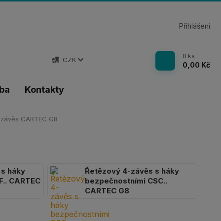
Přihlášení
0
ks
CZK
0,00 Kč
tba
Kontakty
-závěs CARTEC G8
 s háky
Řetězový 4-závěs s háky
F.. CARTEC
bezpečnostními CSC..
CARTEC G8