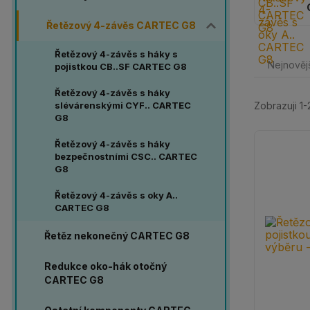
Řetězový 4-závěs CARTEC G8
Řetězový 4-závěs s háky s
Nejnověj
pojistkou CB..SF CARTEC G8
Řetězový 4-závěs s háky
slévárenskými CYF.. CARTEC
Zobrazuji 1-
G8
Řetězový 4-závěs s háky
bezpečnostními CSC.. CARTEC
G8
Řetězový 4-závěs s oky A..
CARTEC G8
Řetěz nekonečný CARTEC G8
Redukce oko-hák otočný
CARTEC G8