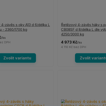
 4-závěs s oky A13 d 6/délka L
Řetězový 4-závěs háky s p
u - 2360/1700 kg
CB08SF d 8/délka L dle výb
4250/3000 kg
č
/
ks
4 973 Kč
ez DPH
/
ks
4 110 Kč
bez DPH
Zvolit variantu
Zvolit variant