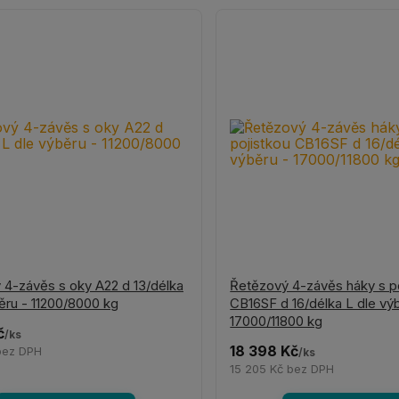
 4-závěs s oky A22 d 13/délka
Řetězový 4-závěs háky s p
ěru - 11200/8000 kg
CB16SF d 16/délka L dle vý
17000/11800 kg
č
/
ks
18 398 Kč
bez DPH
/
ks
15 205 Kč
bez DPH