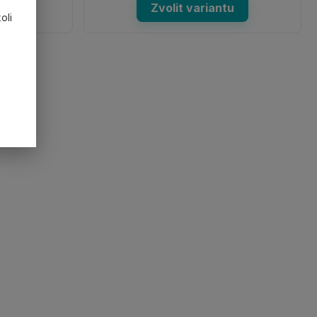
u
Zvolit variantu
oli