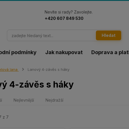
Nevíte si rady? Zavolejte.
+420 607 849 530
Hledat
odní podmínky
Jak nakupovat
Doprava a pla
lová lana
Lanový 4-závěs s háky
ý 4-závěs s háky
ší
Nejlevnější
Nejdražší
7 z 7