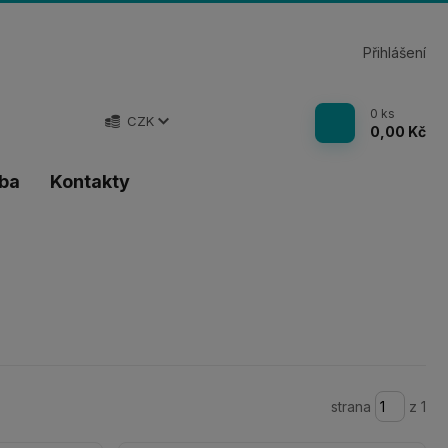
Přihlášení
0
ks
CZK
0,00 Kč
tba
Kontakty
strana
z 1