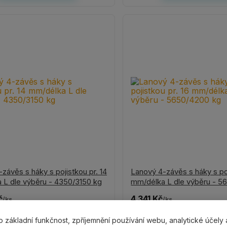
závěs s háky s pojistkou pr. 14
Lanový 4-závěs s háky s poj
 L dle výběru - 4350/3150 kg
mm/délka L dle výběru - 5
č
4 341 Kč
/
ks
/
ks
bez DPH
3 588 Kč
bez DPH
o základní funkčnost, zpříjemnění používání webu, analytické účely 