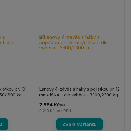
istkou pr. 10
Lanový 4-závěs s háky s pojistkou pr. 12
250/1600 kg
mm/délka L dle výběru - 3300/2300 kg
2 684 Kč
/
ks
2 218 Kč
bez DPH
u
Zvolit variantu