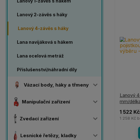
Lanový 1-závěs s hákem
Lanový 2-závěs s háky
Lanový 4-závěs s háky
Lana navijáková s hákem
Lana ocelová metráž
Příslušenství/náhradní díly
Vázací body, háky a třmeny
Lanový 4-
mm/délka
Manipulační zařízení
1 522 Kč
Zvedací zařízení
1 258 Kč
b
Lesnické řetězy, kladky