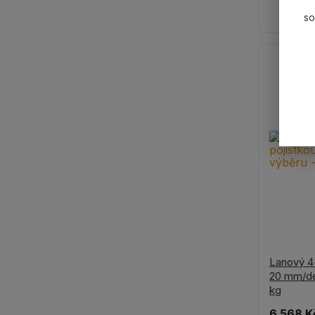
so
Lanový 4-
20 mm/dé
kg
6 568 K