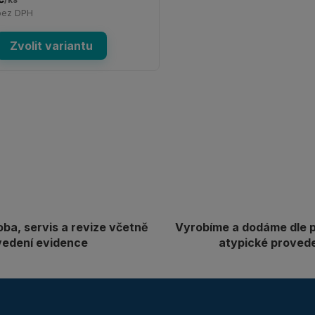
bez DPH
Zvolit variantu
oba, servis a revize včetně
Vyrobíme a dodáme dle 
vedení evidence
atypické proved