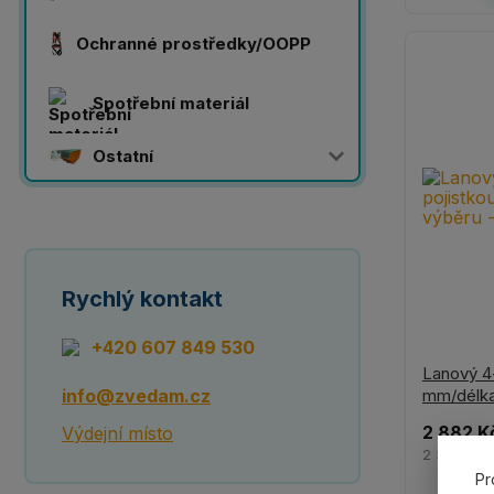
Ochranné prostředky/OOPP
Spotřební materiál
Ostatní
Rychlý kontakt
+420 607 849 530
Lanový 4-
info@zvedam.cz
mm/délka
2 882 K
Výdejní místo
2 382 Kč
Pr