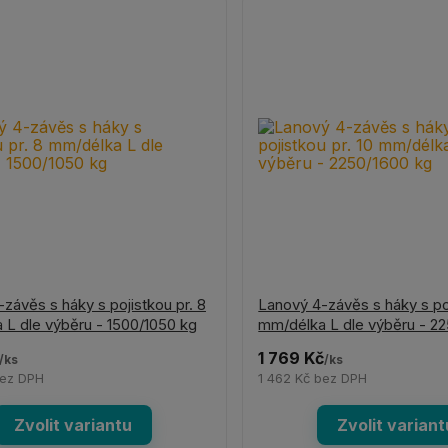
závěs s háky s pojistkou pr. 8
Lanový 4-závěs s háky s poj
 L dle výběru - 1500/1050 kg
mm/délka L dle výběru - 2
1 769 Kč
/
ks
/
ks
ez DPH
1 462 Kč
bez DPH
Zvolit variantu
Zvolit variant