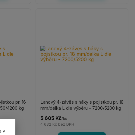
istkou pr. 16
Lanový 4-závěs s háky s pojistkou pr. 18
650/4200 kg
mm/délka L dle výběru - 7200/5200 kg
5 605 Kč
/
ks
4 632 Kč
bez DPH
a v