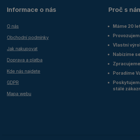
Informace o nás
Proč s ná
O nás
Máme 20 let
Provozujem
Obchodní podmínky
Vlastní výr
Jak nakupovat
Nabízíme ser
Doprava a platba
Zpracujeme 
Kde nás najdete
Poradíme V
GDPR
Poskytujeme
stálé zákaz
Mapa webu