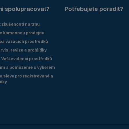
mi spolupracovat?
Potřebujete poradit?
 zkušeností na trhu
e kamennou prodejnu
oba vázacích prostředků
vis, revize a prohlídky
Vaší evidenci prostředků
ám a pomůžeme s výběrem
 slevy pro registrované a
níky