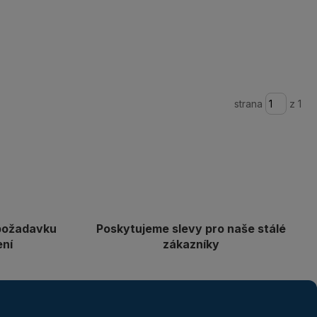
strana
z 1
požadavku
Poskytujeme slevy pro naše stálé
ení
zákazníky