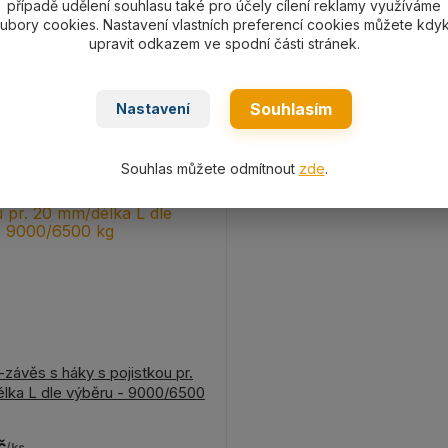
případě udělení souhlasu také pro účely cílení reklamy využíváme
Zvolit variantu
Zvolit variant
ubory cookies. Nastavení vlastních preferencí cookies můžete kdyk
upravit odkazem ve spodní části stránek.
Souhlasím
Nastavení
Souhlas můžete odmítnout
zde
.
závěs s háky s pojistkou pr.
lka L dle výběru - 9000/6500
č
/
ks