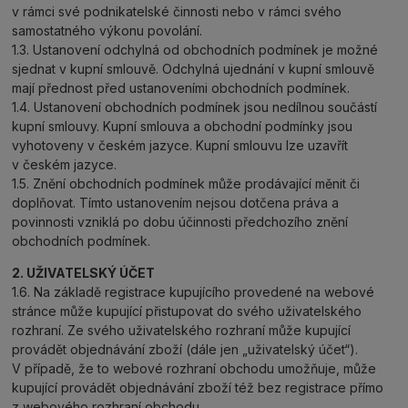
v rámci své podnikatelské činnosti nebo v rámci svého
samostatného výkonu povolání.
1.3. Ustanovení odchylná od obchodních podmínek je možné
sjednat v kupní smlouvě. Odchylná ujednání v kupní smlouvě
mají přednost před ustanoveními obchodních podmínek.
1.4. Ustanovení obchodních podmínek jsou nedílnou součástí
kupní smlouvy. Kupní smlouva a obchodní podmínky jsou
vyhotoveny v českém jazyce. Kupní smlouvu lze uzavřít
v českém jazyce.
1.5. Znění obchodních podmínek může prodávající měnit či
doplňovat. Tímto ustanovením nejsou dotčena práva a
povinnosti vzniklá po dobu účinnosti předchozího znění
obchodních podmínek.
2. UŽIVATELSKÝ ÚČET
1.6. Na základě registrace kupujícího provedené na webové
stránce může kupující přistupovat do svého uživatelského
rozhraní. Ze svého uživatelského rozhraní může kupující
provádět objednávání zboží (dále jen „uživatelský účet“).
V případě, že to webové rozhraní obchodu umožňuje, může
kupující provádět objednávání zboží též bez registrace přímo
z webového rozhraní obchodu.