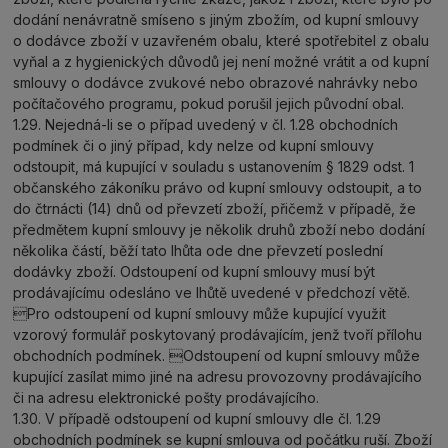
dodání nenávratně smíseno s jiným zbožím, od kupní smlouvy
o dodávce zboží v uzavřeném obalu, které spotřebitel z obalu
vyňal a z hygienických důvodů jej není možné vrátit a od kupní
smlouvy o dodávce zvukové nebo obrazové nahrávky nebo
počítačového programu, pokud porušil jejich původní obal.
1.29. Nejedná-li se o případ uvedený v čl. 1.28 obchodních
podmínek či o jiný případ, kdy nelze od kupní smlouvy
odstoupit, má kupující v souladu s ustanovením § 1829 odst. 1
občanského zákoníku právo od kupní smlouvy odstoupit, a to
do čtrnácti (14) dnů od převzetí zboží, přičemž v případě, že
předmětem kupní smlouvy je několik druhů zboží nebo dodání
několika částí, běží tato lhůta ode dne převzetí poslední
dodávky zboží. Odstoupení od kupní smlouvy musí být
prodávajícímu odesláno ve lhůtě uvedené v předchozí větě.
Pro odstoupení od kupní smlouvy může kupující využit
vzorový formulář poskytovaný prodávajícím, jenž tvoří přílohu
obchodních podmínek. Odstoupení od kupní smlouvy může
kupující zasílat mimo jiné na adresu provozovny prodávajícího
či na adresu elektronické pošty prodávajícího.
1.30. V případě odstoupení od kupní smlouvy dle čl. 1.29
obchodních podmínek se kupní smlouva od počátku ruší. Zboží