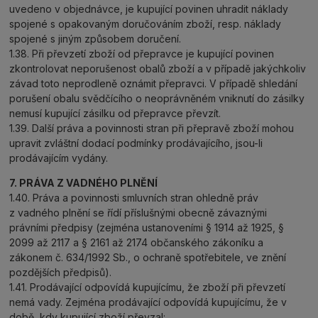
uvedeno v objednávce, je kupující povinen uhradit náklady
spojené s opakovaným doručováním zboží, resp. náklady
spojené s jiným způsobem doručení.
1.38. Při převzetí zboží od přepravce je kupující povinen
zkontrolovat neporušenost obalů zboží a v případě jakýchkoliv
závad toto neprodleně oznámit přepravci. V případě shledání
porušení obalu svědčícího o neoprávněném vniknutí do zásilky
nemusí kupující zásilku od přepravce převzít.
1.39. Další práva a povinnosti stran při přepravě zboží mohou
upravit zvláštní dodací podmínky prodávajícího, jsou-li
prodávajícím vydány.
7. PRÁVA Z VADNÉHO PLNĚNÍ
1.40. Práva a povinnosti smluvních stran ohledně práv
z vadného plnění se řídí příslušnými obecně závaznými
právními předpisy (zejména ustanoveními § 1914 až 1925, §
2099 až 2117 a § 2161 až 2174 občanského zákoníku a
zákonem č. 634/1992 Sb., o ochraně spotřebitele, ve znění
pozdějších předpisů).
1.41. Prodávající odpovídá kupujícímu, že zboží při převzetí
nemá vady. Zejména prodávající odpovídá kupujícímu, že v
době, kdy kupující zboží převzal: