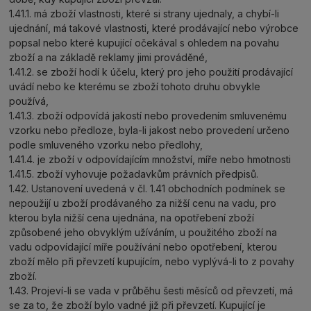
1.41.1. má zboží vlastnosti, které si strany ujednaly, a chybí-li
ujednání, má takové vlastnosti, které prodávající nebo výrobce
popsal nebo které kupující očekával s ohledem na povahu
zboží a na základě reklamy jimi prováděné,
1.41.2. se zboží hodí k účelu, který pro jeho použití prodávající
uvádí nebo ke kterému se zboží tohoto druhu obvykle
používá,
1.41.3. zboží odpovídá jakostí nebo provedením smluvenému
vzorku nebo předloze, byla-li jakost nebo provedení určeno
podle smluveného vzorku nebo předlohy,
1.41.4. je zboží v odpovídajícím množství, míře nebo hmotnosti
1.41.5. zboží vyhovuje požadavkům právních předpisů.
1.42. Ustanovení uvedená v čl. 1.41 obchodních podmínek se
nepoužijí u zboží prodávaného za nižší cenu na vadu, pro
kterou byla nižší cena ujednána, na opotřebení zboží
způsobené jeho obvyklým užíváním, u použitého zboží na
vadu odpovídající míře používání nebo opotřebení, kterou
zboží mělo při převzetí kupujícím, nebo vyplývá-li to z povahy
zboží.
1.43. Projeví-li se vada v průběhu šesti měsíců od převzetí, má
se za to, že zboží bylo vadné již při převzetí. Kupující je