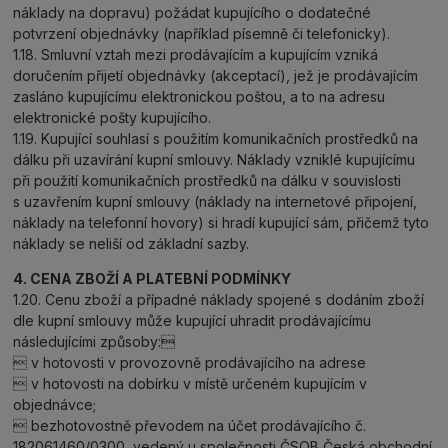
náklady na dopravu) požádat kupujícího o dodatečné
potvrzení objednávky (například písemně či telefonicky).
1.18. Smluvní vztah mezi prodávajícím a kupujícím vzniká
doručením přijetí objednávky (akceptací), jež je prodávajícím
zasláno kupujícímu elektronickou poštou, a to na adresu
elektronické pošty kupujícího.
1.19. Kupující souhlasí s použitím komunikačních prostředků na
dálku při uzavírání kupní smlouvy. Náklady vzniklé kupujícímu
při použití komunikačních prostředků na dálku v souvislosti
s uzavřením kupní smlouvy (náklady na internetové připojení,
náklady na telefonní hovory) si hradí kupující sám, přičemž tyto
náklady se neliší od základní sazby.
4. CENA ZBOŽÍ A PLATEBNÍ PODMÍNKY
1.20. Cenu zboží a případné náklady spojené s dodáním zboží
dle kupní smlouvy může kupující uhradit prodávajícímu
následujícími způsoby:
 v hotovosti v provozovně prodávajícího na adrese
 v hotovosti na dobírku v místě určeném kupujícím v
objednávce;
 bezhotovostně převodem na účet prodávajícího č.
182061460/0300, vedený u společnosti ČSOB Česká obchodní