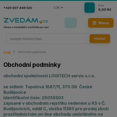
0
ks
CZK
+420 607 849 530
0,00 Kč
Menu
Hledat
Úvod
Obchodní podmínky
Obchodní podmínky
obchodní společnosti LOGITECH servis s.r.o.
se sídlem: Topolová 1687/11, 370 08 České
Budějovice
identifikační číslo: 26055503
zapsané v obchodním rejstříku vedeném u KS v Č.
Budějovicích, oddíl C, vložka 11365
pro prodej zboží
prostřednictvím on-line obchodu umístěného na