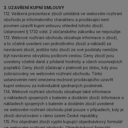
3. UZAVŘENÍ KUPNÍ SMLOUVY
1.12. Veškerá prezentace zboží umístěná ve webovém rozhraní
obchodu je informativního charakteru a prodávající není
povinen uzavřít kupní smlouvu ohledně tohoto zboží.
Ustanovení § 1732 odst. 2 občanského zákoníku se nepoužije.
1.13. Webové rozhraní obchodu obsahuje informace o zboží,
a to včetně uvedení cen jednotlivého zboží a nákladů za
navrácení zboží, jestliže toto zboží ze své podstaty nemůže
být navráceno obvyklou poštovní cestou. Ceny zboží jsou
uvedeny včetně daně z přidané hodnoty a všech souvisejících
poplatků. Ceny zboží zůstávají v platnosti po dobu, kdy jsou
zobrazovány ve webovém rozhraní obchodu. Tímto
ustanovením není omezena možnost prodávajícího uzavřít
kupní smlouvu za individuálně sjednaných podmínek.
1.14. Webové rozhraní obchodu obsahuje také informace
o nákladech spojených s balením a dodáním zboží. Informace o
nákladech spojených s balením a dodáním zboží uvedené
ve webovém rozhraní obchodu platí pouze v případech, kdy je
zboží doručováno v rámci území České republiky.
1.15. Pro objednání zboží vyplní kupující objednávkový formulář
ve webovém rozhraní obchodu. Objednávkový formulář