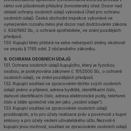
rámci své působnosti příslušný živnostenský úřad. Dozor nad
oblastí ochrany osobních údajů vykonává Úřad pro ochranu
osobních údajů. Česká obchodní inspekce vykonává ve
vymezeném rozsahu mimo jiné dozor nad dodržováním zákona
č. 634/1992 Sb., o ochraně spotřebitele, ve znění pozdějších
předpisů.
1.50. Kupující tímto přebírá na sebe nebezpečí změny okolností
ve smyslu § 1765 odst. 2 občanského zákoníku.
9. OCHRANA OSOBNÍCH ÚDAJŮ
1.51. Ochrana osobních údajů kupujícího, který je fyzickou
osobou, je poskytována zákonem č. 101/2000 Sb., o ochraně
osobních údajů, ve znění pozdějších předpisů.
1.52. Kupující souhlasí se zpracováním těchto svých osobních
údajů: jméno a příjmení, adresa bydliště, identifikační číslo,
daňové identifikační číslo, adresa elektronické pošty, telefonní
číslo a (dále společně vše jen jako „osobní údaje“).
1.53. Kupující souhlasí se zpracováním osobních údajů
prodávajícím, a to pro účely realizace práv a povinností z kupní
smlouvy a pro účely vedení uživatelského účtu. Nezvolí-li
kupující jinou možnost, souhlasí se zpracováním osobních údajů