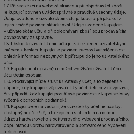
1.7. Při registraci na webové stránce a při objednávání zboží
je kupující povinen uvádět správně a pravdivě všechny údaje.
Údaje uvedené v uživatelském účtu je kupující při jakékoliv
jejich změně povinen aktualizovat. Údaje uvedené kupujícím
v uživatelském účtu a při objednávání zboží jsou prodávajícím
považovány za správné.
1.8. Přístup k uživatelskému účtu je zabezpečen uživatelským
jménem a heslem. Kupující je povinen zachovávat mlčenlivost
ohledně informací nezbytných k přístupu do jeho uživatelského
účtu.
1.9. Kupující není oprávněn umožnit využívání uživatelského
účtu třetím osobám.
1.10. Prodávající může zrušit uživatelský účet, a to zejména v
případě, kdy kupující svůj uživatelský účet déle než nevyužívá,
či v případě, kdy kupující poruší své povinnosti z kupní smlouvy
(včetně obchodních podmínek).
1.11. Kupující bere na vědomí, že uživatelský účet nemusí být
dostupný nepřetržitě, a to zejména s ohledem na nutnou
údržbu hardwarového a softwarového vybavení prodávajícího,
popř. nutnou údržbu hardwarového a softwarového vybavení
třetích osob.