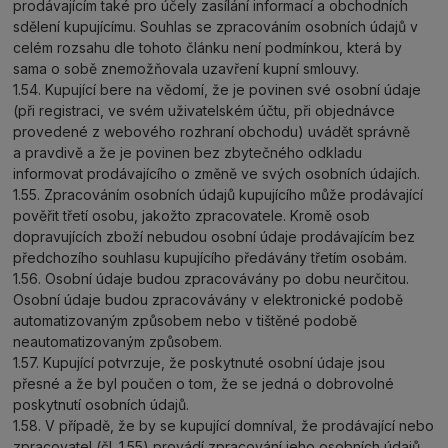
prodávajícím také pro účely zasílání informací a obchodních
sdělení kupujícímu. Souhlas se zpracováním osobních údajů v
celém rozsahu dle tohoto článku není podmínkou, která by
sama o sobě znemožňovala uzavření kupní smlouvy.
1.54. Kupující bere na vědomí, že je povinen své osobní údaje
(při registraci, ve svém uživatelském účtu, při objednávce
provedené z webového rozhraní obchodu) uvádět správně
a pravdivě a že je povinen bez zbytečného odkladu
informovat prodávajícího o změně ve svých osobních údajích.
1.55. Zpracováním osobních údajů kupujícího může prodávající
pověřit třetí osobu, jakožto zpracovatele. Kromě osob
dopravujících zboží nebudou osobní údaje prodávajícím bez
předchozího souhlasu kupujícího předávány třetím osobám.
1.56. Osobní údaje budou zpracovávány po dobu neurčitou.
Osobní údaje budou zpracovávány v elektronické podobě
automatizovaným způsobem nebo v tištěné podobě
neautomatizovaným způsobem.
1.57. Kupující potvrzuje, že poskytnuté osobní údaje jsou
přesné a že byl poučen o tom, že se jedná o dobrovolné
poskytnutí osobních údajů.
1.58. V případě, že by se kupující domníval, že prodávající nebo
zpracovatel (čl. 1.55) provádí zpracování jeho osobních údajů,