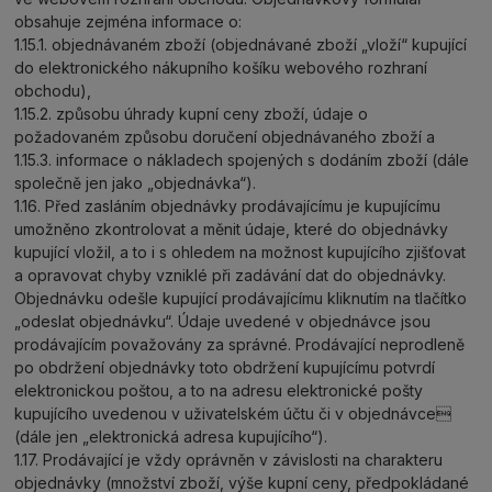
obsahuje zejména informace o:
1.15.1. objednávaném zboží (objednávané zboží „vloží“ kupující
do elektronického nákupního košíku webového rozhraní
obchodu),
1.15.2. způsobu úhrady kupní ceny zboží, údaje o
požadovaném způsobu doručení objednávaného zboží a
1.15.3. informace o nákladech spojených s dodáním zboží (dále
společně jen jako „objednávka“).
1.16. Před zasláním objednávky prodávajícímu je kupujícímu
umožněno zkontrolovat a měnit údaje, které do objednávky
kupující vložil, a to i s ohledem na možnost kupujícího zjišťovat
a opravovat chyby vzniklé při zadávání dat do objednávky.
Objednávku odešle kupující prodávajícímu kliknutím na tlačítko
„odeslat objednávku“. Údaje uvedené v objednávce jsou
prodávajícím považovány za správné. Prodávající neprodleně
po obdržení objednávky toto obdržení kupujícímu potvrdí
elektronickou poštou, a to na adresu elektronické pošty
kupujícího uvedenou v uživatelském účtu či v objednávce
(dále jen „elektronická adresa kupujícího“).
1.17. Prodávající je vždy oprávněn v závislosti na charakteru
objednávky (množství zboží, výše kupní ceny, předpokládané