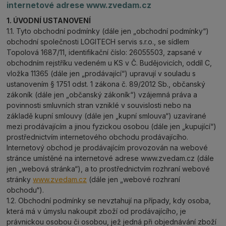
internetové adrese www.zvedam.cz
1. ÚVODNÍ USTANOVENÍ
1.1. Tyto obchodní podmínky (dále jen „obchodní podmínky“)
obchodní společnosti LOGITECH servis s.r.o., se sídlem
Topolová 1687/11, identifikační číslo: 26055503, zapsané v
obchodním rejstříku vedeném u KS v Č. Budějovicích, oddíl C,
vložka 11365 (dále jen „prodávající“) upravují v souladu s
ustanovením § 1751 odst. 1 zákona č. 89/2012 Sb., občanský
zákoník (dále jen „občanský zákoník“) vzájemná práva a
povinnosti smluvních stran vzniklé v souvislosti nebo na
základě kupní smlouvy (dále jen „kupní smlouva“) uzavírané
mezi prodávajícím a jinou fyzickou osobou (dále jen „kupující“)
prostřednictvím internetového obchodu prodávajícího.
Internetový obchod je prodávajícím provozován na webové
stránce umístěné na internetové adrese www.zvedam.cz (dále
jen „webová stránka“), a to prostřednictvím rozhraní webové
stránky
www.zvedam.cz
(dále jen „webové rozhraní
obchodu“).
1.2. Obchodní podmínky se nevztahují na případy, kdy osoba,
která má v úmyslu nakoupit zboží od prodávajícího, je
právnickou osobou či osobou, jež jedná při objednávání zboží