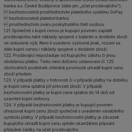
banka a.s. České Budějovice (dále jen „účet prodávajícího“);
 bezhotovostně prostřednictvím platebního systému GoPay
 bezhotovostně platební kartou
 prostřednictvím úvěru poskytnutého třetí osobou.
1.21. Společně s kupní cenou je kupující povinen zaplatit
prodávajícímu také náklady spojené s balením a dodáním zboží
ve smluvené výši. Není-li uvedeno výslovně jinak, rozumí se
dále kupní cenou i náklady spojené s dodáním zboží.
1.22. Prodávající nepožaduje od kupujícího zálohu či jinou
obdobnou platbu. Tímto není dotčeno ustanovení čl. 1.25
obchodních podmínek ohledně povinnosti uhradit kupní cenu
zboží předem.
1.23. V případě platby v hotovosti či v případě platby na dobírku
je kupní cena splatná při převzetí zboží. V případě
bezhotovostní platby je kupní cena splatná do 14 dnů od
uzavření kupní smlouvy.
1.24. V případě bezhotovostní platby je kupující povinen
uhrazovat kupní cenu zboží společně s uvedením variabilního
symbolu platby. V případě bezhotovostní platby je závazek
kupujícího uhradit kupní cenu splněn okamžikem připsání
příslušné částky na účet prodávajícího.