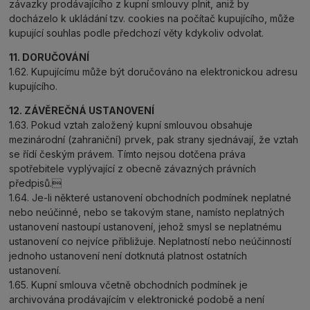
závazky prodávajícího z kupní smlouvy plnit, aniž by
docházelo k ukládání tzv. cookies na počítač kupujícího, může
kupující souhlas podle předchozí věty kdykoliv odvolat.
11. DORUČOVÁNÍ
1.62. Kupujícímu může být doručováno na elektronickou adresu
kupujícího.
12. ZÁVĚREČNÁ USTANOVENÍ
1.63. Pokud vztah založený kupní smlouvou obsahuje
mezinárodní (zahraniční) prvek, pak strany sjednávají, že vztah
se řídí českým právem. Tímto nejsou dotčena práva
spotřebitele vyplývající z obecně závazných právních
předpisů.
1.64. Je-li některé ustanovení obchodních podmínek neplatné
nebo neúčinné, nebo se takovým stane, namísto neplatných
ustanovení nastoupí ustanovení, jehož smysl se neplatnému
ustanovení co nejvíce přibližuje. Neplatností nebo neúčinností
jednoho ustanovení není dotknutá platnost ostatních
ustanovení.
1.65. Kupní smlouva včetně obchodních podmínek je
archivována prodávajícím v elektronické podobě a není