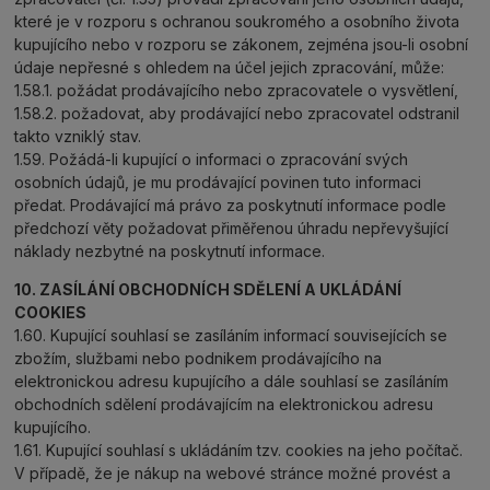
které je v rozporu s ochranou soukromého a osobního života
kupujícího nebo v rozporu se zákonem, zejména jsou-li osobní
údaje nepřesné s ohledem na účel jejich zpracování, může:
1.58.1. požádat prodávajícího nebo zpracovatele o vysvětlení,
1.58.2. požadovat, aby prodávající nebo zpracovatel odstranil
takto vzniklý stav.
1.59. Požádá-li kupující o informaci o zpracování svých
osobních údajů, je mu prodávající povinen tuto informaci
předat. Prodávající má právo za poskytnutí informace podle
předchozí věty požadovat přiměřenou úhradu nepřevyšující
náklady nezbytné na poskytnutí informace.
10. ZASÍLÁNÍ OBCHODNÍCH SDĚLENÍ A UKLÁDÁNÍ
COOKIES
1.60. Kupující souhlasí se zasíláním informací souvisejících se
zbožím, službami nebo podnikem prodávajícího na
elektronickou adresu kupujícího a dále souhlasí se zasíláním
obchodních sdělení prodávajícím na elektronickou adresu
kupujícího.
1.61. Kupující souhlasí s ukládáním tzv. cookies na jeho počítač.
V případě, že je nákup na webové stránce možné provést a