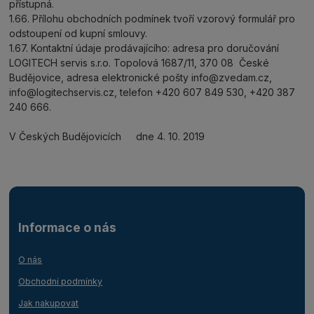
přístupná.
1.66. Přílohu obchodních podmínek tvoří vzorový formulář pro
odstoupení od kupní smlouvy.
1.67. Kontaktní údaje prodávajícího: adresa pro doručování
LOGITECH servis s.r.o. Topolová 1687/11, 370 08 České
Budějovice, adresa elektronické pošty info@zvedam.cz,
info@logitechservis.cz, telefon +420 607 849 530, +420 387
240 666.
V Českých Budějovicích dne 4. 10. 2019
Informace o nás
O nás
Obchodní podmínky
Jak nakupovat