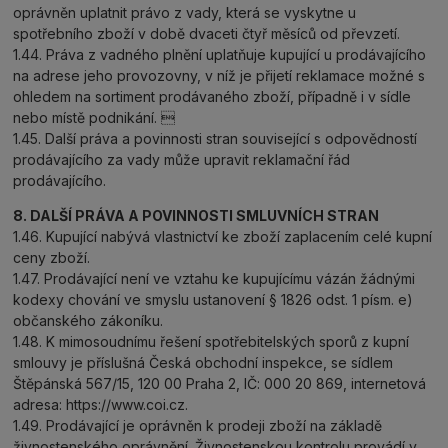
oprávněn uplatnit právo z vady, která se vyskytne u
spotřebního zboží v době dvaceti čtyř měsíců od převzetí.
1.44. Práva z vadného plnění uplatňuje kupující u prodávajícího
na adrese jeho provozovny, v níž je přijetí reklamace možné s
ohledem na sortiment prodávaného zboží, případně i v sídle
nebo místě podnikání. 
1.45. Další práva a povinnosti stran související s odpovědností
prodávajícího za vady může upravit reklamační řád
prodávajícího.
8. DALŠÍ PRÁVA A POVINNOSTI SMLUVNÍCH STRAN
1.46. Kupující nabývá vlastnictví ke zboží zaplacením celé kupní
ceny zboží.
1.47. Prodávající není ve vztahu ke kupujícímu vázán žádnými
kodexy chování ve smyslu ustanovení § 1826 odst. 1 písm. e)
občanského zákoníku.
1.48. K mimosoudnímu řešení spotřebitelských sporů z kupní
smlouvy je příslušná Česká obchodní inspekce, se sídlem
Štěpánská 567/15, 120 00 Praha 2, IČ: 000 20 869, internetová
adresa: https://www.coi.cz.
1.49. Prodávající je oprávněn k prodeji zboží na základě
živnostenského oprávnění. Živnostenskou kontrolu provádí v