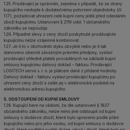
1.25. Prodávající je oprávněn, zejména v případě, že ze strany
kupujícího nedojde k dodatečnému potvrzení objednávky (čl.
1.17), požadovat uhrazení celé kupní ceny ještě před odesláním
zboží kupujícímu. Ustanovení § 2119 odst. 1 občanského
zákoníku se nepoužije.
1.26. Případné slevy z ceny zboží poskytnuté prodávajícím
kupujícímu nelze vzájemně kombinovat.
1.27. Je-li to v obchodním styku obvyklé nebo je-li tak
stanoveno obecně závaznými právními předpisy, vystaví
prodávající ohledně plateb prováděných na základě kupní
smlouvy kupujícímu daňový doklad – fakturu. Prodávající
LOGITECH servis s. r. o. je plátcem daně z přidané hodnoty.
Daňový doklad – fakturu vystaví prodávající kupujícímu po
uhrazení ceny zboží a zašle jej v elektronické podobě na
elektronickou adresu kupujícího.
5. ODSTOUPENÍ OD KUPNÍ SMLOUVY
1.28. Kupující bere na vědomí, že dle ustanovení § 1837
občanského zákoníku, nelze mimo jiné odstoupit od kupní
smlouvy o dodávce zboží, které bylo upraveno podle přání
kupujícího nebo pro jeho osobu, od kupní smlouvy o dodávce
zboží, které podléhá rychlé zkáze, jakož i zboží, které bylo po