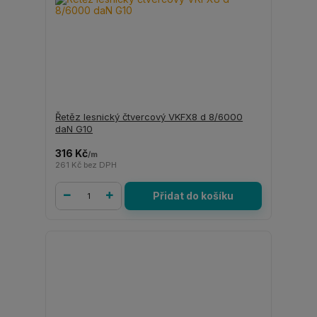
Řetěz lesnický čtvercový VKFX8 d 8/6000
daN G10
316 Kč
/
m
261 Kč
bez DPH
Přidat do košíku