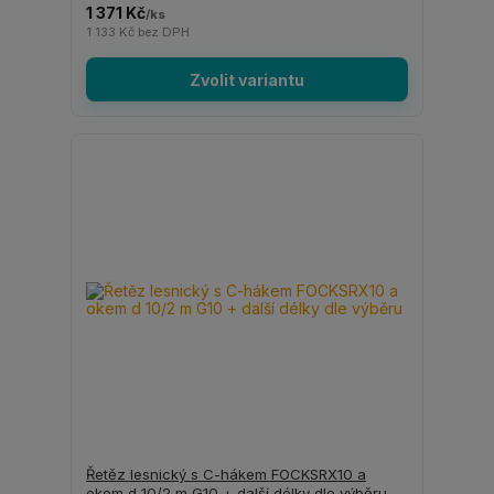
1 371 Kč
/
ks
1 133 Kč
bez DPH
Zvolit variantu
Řetěz lesnický s C-hákem FOCKSRX10 a
okem d 10/2 m G10 + další délky dle výběru