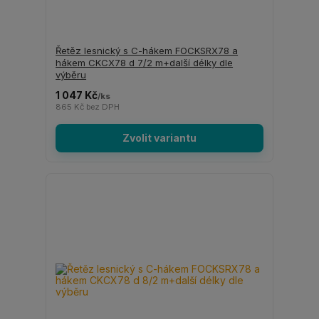
Řetěz lesnický s C-hákem FOCKSRX78 a
hákem CKCX78 d 7/2 m+další délky dle
výběru
1 047 Kč
/
ks
865 Kč
bez DPH
Zvolit variantu