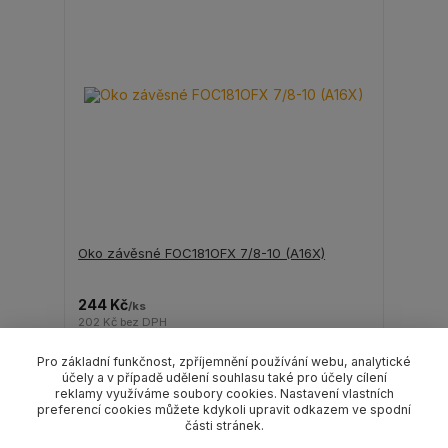
Oko závěsné FOC181OFX 7/8-10 (A16X)
244 Kč
/
ks
202 Kč
bez DPH
Pro základní funkčnost, zpříjemnění používání webu, analytické
Přidat do košíku
účely a v případě udělení souhlasu také pro účely cílení
reklamy využíváme soubory cookies. Nastavení vlastních
preferencí cookies můžete kdykoli upravit odkazem ve spodní
části stránek.