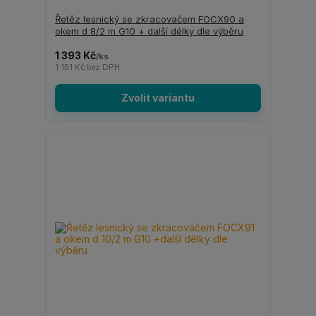
Řetěz lesnický se zkracovačem FOCX90 a
okem d 8/2 m G10 + další délky dle výběru
1 393 Kč
/
ks
1 151 Kč
bez DPH
Zvolit variantu