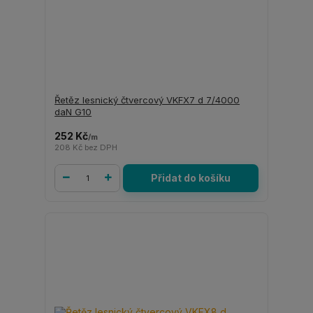
Řetěz lesnický čtvercový VKFX7 d 7/4000
daN G10
252 Kč
/
m
208 Kč
bez DPH
Přidat do košíku