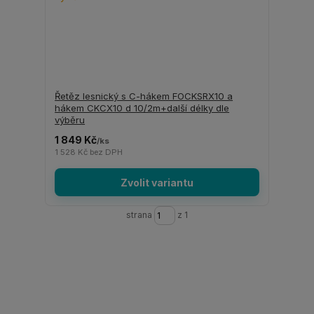
Řetěz lesnický s C-hákem FOCKSRX10 a
hákem CKCX10 d 10/2m+další délky dle
výběru
1 849 Kč
/
ks
1 528 Kč
bez DPH
Zvolit variantu
strana
z 1