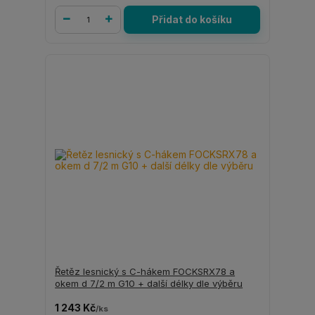
Přidat do košíku
Řetěz lesnický s C-hákem FOCKSRX78 a
okem d 7/2 m G10 + další délky dle výběru
1 243 Kč
/
ks