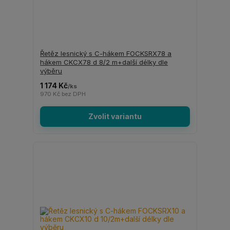
Řetěz lesnický s C-hákem FOCKSRX78 a
hákem CKCX78 d 8/2 m+další délky dle
výběru
1 174 Kč
/
ks
970 Kč
bez DPH
Zvolit variantu