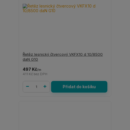
Řetěz lesnický čtvercový VKFX10 d 10/8500
daN G10
497 Kč
/
m
411 Kč
bez DPH
Přidat do košíku