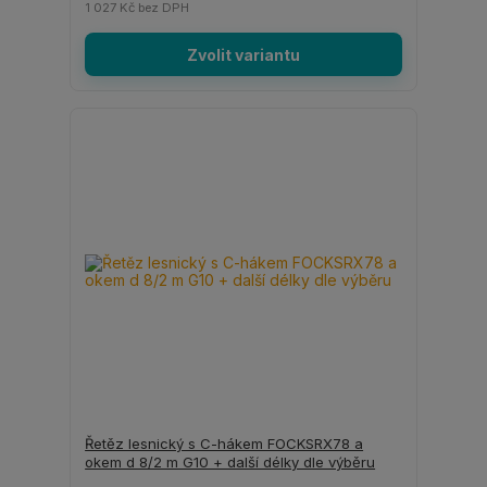
1 027 Kč
bez DPH
Zvolit variantu
Řetěz lesnický s C-hákem FOCKSRX78 a
okem d 8/2 m G10 + další délky dle výběru