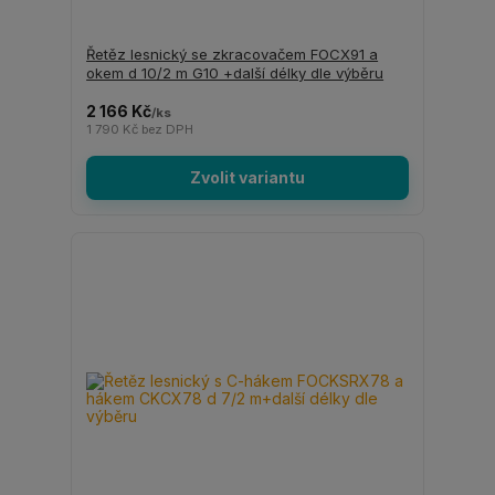
Řetěz lesnický se zkracovačem FOCX91 a
okem d 10/2 m G10 +další délky dle výběru
2 166 Kč
/
ks
1 790 Kč
bez DPH
Zvolit variantu