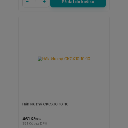
Přidat do košíku
Hák kluzný CKCX10 10-10
461 Kč
/
ks
381 Kč
bez DPH