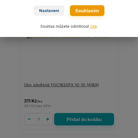
Souhlasím
Nastavení
Souhlas můžete odmítnout
zde
.
Oko závěsné FOC182OFX 10-10 (A18X)
311 Kč
/
ks
257 Kč
bez DPH
Přidat do košíku