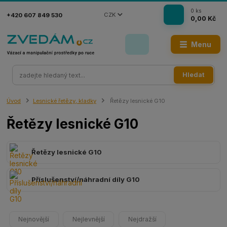
0
ks
CZK
+420 607 849 530
0,00 Kč
Menu
Hledat
Úvod
Lesnické řetězy, kladky
Řetězy lesnické G10
Řetězy lesnické G10
Řetězy lesnické G10
Příslušenství/náhradní díly G10
Nejnovější
Nejlevnější
Nejdražší