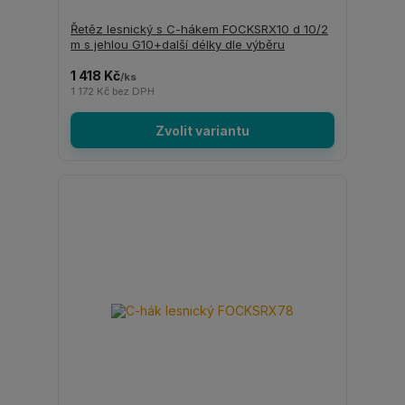
Řetěz lesnický s C-hákem FOCKSRX10 d 10/2
m s jehlou G10+další délky dle výběru
1 418 Kč
/
ks
1 172 Kč
bez DPH
Zvolit variantu