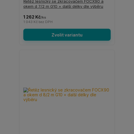
Řetěz lesnický se zkracovačem FOCX90 a
okem d 7/2 m G10 + další délky dle výběru
1 262 Kč
/
ks
1 043 Kč
bez DPH
Zvolit variantu