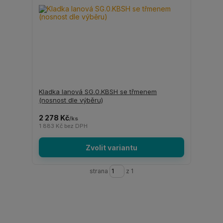
Kladka lanová SG.0.KBSH se třmenem
(nosnost dle výběru)
2 278 Kč
/
ks
1 883 Kč
bez DPH
Zvolit variantu
strana
z 1