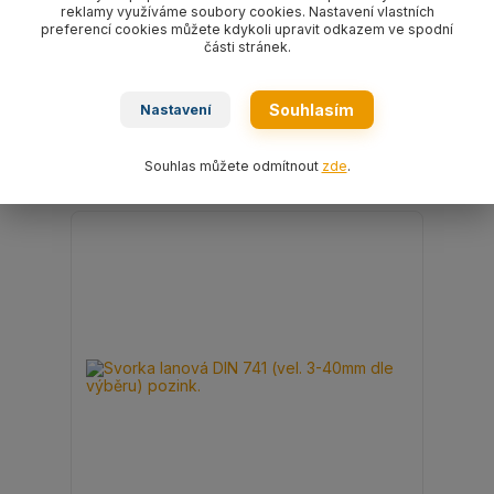
reklamy využíváme soubory cookies. Nastavení vlastních
preferencí cookies můžete kdykoli upravit odkazem ve spodní
Kladka lanová FSSRG10 s kluzným třmenem
části stránek.
pro průměr lana max. 10 mm/6000 daN
1 221 Kč
/
ks
1 009 Kč
bez DPH
Souhlasím
Nastavení
Přidat do košíku
Souhlas můžete odmítnout
zde
.