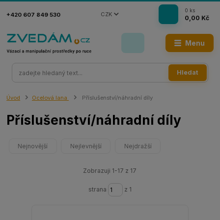
0
ks
CZK
+420 607 849 530
0,00 Kč
Menu
Hledat
Úvod
Ocelová lana
Příslušenství/náhradní díly
Příslušenství/náhradní díly
Nejnovější
Nejlevnější
Nejdražší
Zobrazuji 1-17 z 17
strana
z 1