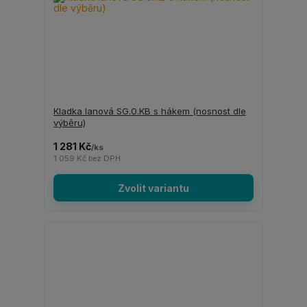
Kladka lanová SG.0.KB s hákem (nosnost dle
výběru)
1 281 Kč
/
ks
1 059 Kč
bez DPH
Zvolit variantu