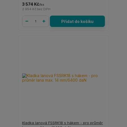
3 574 Kč
/
ks
2 954 Kč
bez DPH
Přidat do košíku
Kladka lanová FSSRK18 s hákem - pro průměr