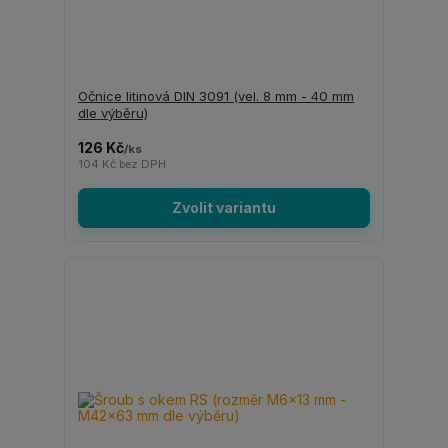
Očnice litinová DIN 3091 (vel. 8 mm - 40 mm
dle výběru)
126 Kč
/
ks
104 Kč
bez DPH
Zvolit variantu