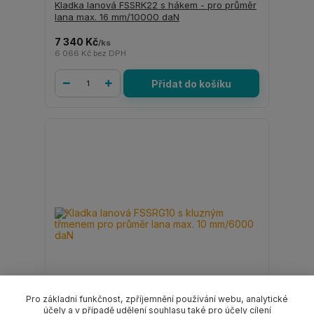
Kladka lanová FSSRK22 s hákem - pro průměr
lana max. 16 mm/10000 daN
7 340 Kč
/
ks
6 066 Kč
bez DPH
Přidat do košíku
Pro základní funkčnost, zpříjemnění používání webu, analytické
účely a v případě udělení souhlasu také pro účely cílení