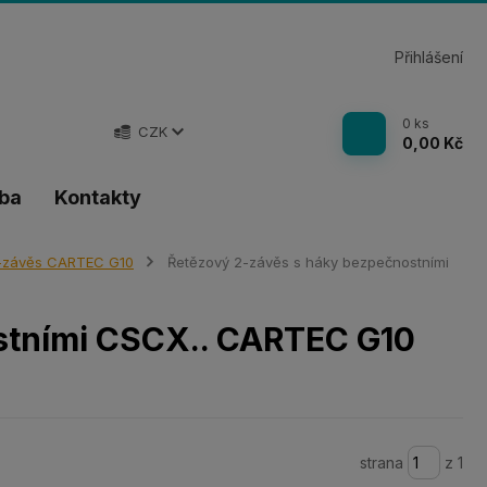
Přihlášení
0
ks
CZK
0,00 Kč
tba
Kontakty
-závěs CARTEC G10
Řetězový 2-závěs s háky bezpečnostními
stními CSCX.. CARTEC G10
strana
z 1