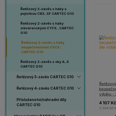
Řetězový 2-závěs s háky s
pojistkou CBX..SF CARTEC G10
Řetězový 2-závěs s háky
slévárenskými CYFX.. CARTEC
G10
Řetězový 2-závěs s háky
bezpečnostními CSCX..
CARTEC G10
Řetězový 2-závěs s oky A..X
CARTEC G10
Řetězový 3-závěs CARTEC G10
Řetězový
Řetězový 4-závěs CARTEC G10
bezpečno
výběru -
Příslušenství/náhradní díly
4 107 Kč
CARTEC G10
3 394 Kč