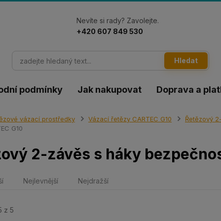
Nevíte si rady? Zavolejte.
+420 607 849 530
Hledat
odní podmínky
Jak nakupovat
Doprava a pla
ězové vázací prostředky
Vázací řetězy CARTEC G10
Řetězový 2
TEC G10
zový 2-závěs s háky bezpečno
ší
Nejlevnější
Nejdražší
5 z 5