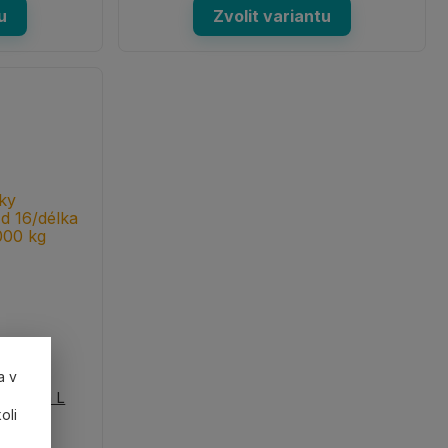
u
Zvolit variantu
a v
6/délka L
oli
g