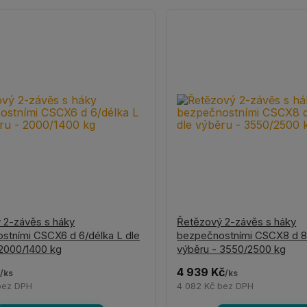
 2-závěs s háky
Řetězový 2-závěs s háky
stními CSCX6 d 6/délka L dle
bezpečnostními CSCX8 d 8/
 2000/1400 kg
výběru - 3550/2500 kg
4 939 Kč
/
ks
/
ks
bez DPH
4 082 Kč
bez DPH