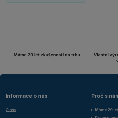
Máme 20 let zkušeností na trhu
Vlastní výr
Informace o nás
Proč s ná
O nás
Máme 20 let
Provozujem