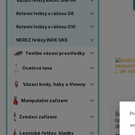
Vázací řetězy BASIC line G8
Kotevní řetězy s ráčnou G8
Kotevní řetězy s ráčnou G10
NEREZ řetězy INOX GK6
Textilní vázací prostředky
Ocelová lana
Vázací body, háky a třmeny
Manipulační zařízení
Řetězový
Pr
Zvedací zařízení
bezpečno
so
dle výbě
Lesnické řetězy, kladky