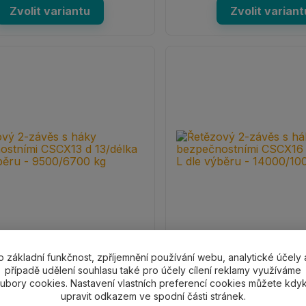
Zvolit variantu
Zvolit variant
 2-závěs s háky
o základní funkčnost, zpříjemnění používání webu, analytické účely 
Řetězový 2-závěs s háky
případě udělení souhlasu také pro účely cílení reklamy využíváme
stními CSCX13 d 13/délka L
bezpečnostními CSCX16 d 1
ubory cookies. Nastavení vlastních preferencí cookies můžete kdyk
ru - 9500/6700 kg
dle výběru - 14000/10000 k
upravit odkazem ve spodní části stránek.