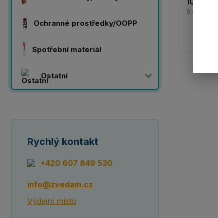
10 203 
8 432 Kč
Ochranné prostředky/OOPP
Spotřební materiál
Ostatní
Rychlý kontakt
+420 607 849 530
info@zvedam.cz
Výdejní místo