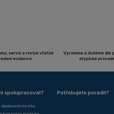
oba, servis a revize včetně
Vyrobíme a dodáme dle 
vedení evidence
atypické proved
mi spolupracovat?
Potřebujete poradit?
 zkušeností na trhu
e kamennou prodejnu