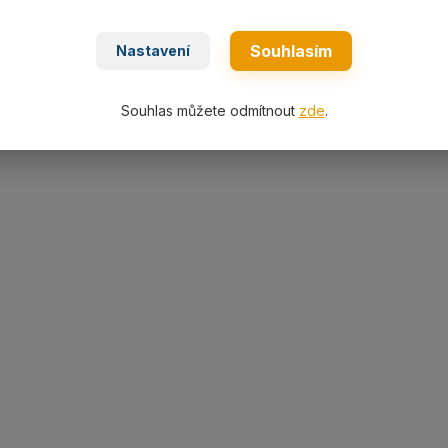
Kč
16 163 Kč
/
ks
/
ks
bez DPH
13 358 Kč
bez DPH
Souhlasím
Nastavení
Zvolit variantu
Zvolit variant
Souhlas můžete odmítnout
zde
.