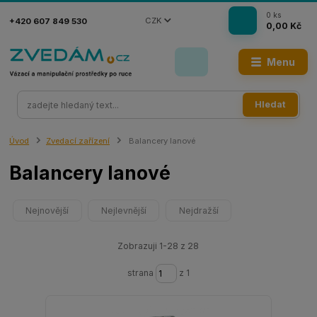
0
ks
CZK
+420 607 849 530
0,00 Kč
Menu
Hledat
Úvod
Zvedací zařízení
Balancery lanové
Balancery lanové
Nejnovější
Nejlevnější
Nejdražší
Zobrazuji 1-28 z 28
strana
z 1