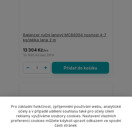
Balancer ruční lanový MCB9354 nosnost 4-7
kg/délka lana 2 m
13 304 Kč
/
ks
10 995 Kč
bez DPH
Přidat do košíku
Pro základní funkčnost, zpříjemnění používání webu, analytické
účely a v případě udělení souhlasu také pro účely cílení
reklamy využíváme soubory cookies. Nastavení vlastních
preferencí cookies můžete kdykoli upravit odkazem ve spodní
části stránek.