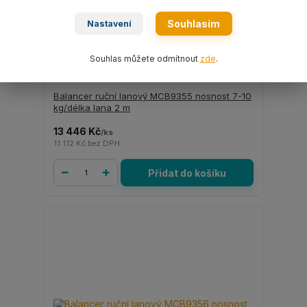
Souhlasím
Nastavení
Souhlas můžete odmítnout
zde
.
Balancer ruční lanový MCB9355 nosnost 7-10
kg/délka lana 2 m
13 446 Kč
/
ks
11 112 Kč
bez DPH
Přidat do košíku