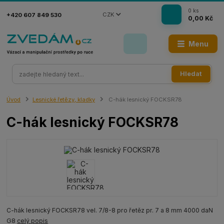
0
ks
CZK
+420 607 849 530
0,00 Kč
Menu
Hledat
Úvod
Lesnické řetězy, kladky
C-hák lesnický FOCKSR78
C-hák lesnický FOCKSR78
C-hák lesnický FOCKSR78 vel. 7/8-8 pro řetěz pr. 7 a 8 mm 4000 daN
G8
celý popis