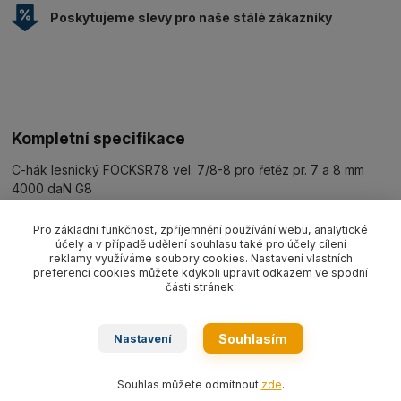
Poskytujeme slevy pro naše stálé zákazníky
Kompletní specifikace
C-hák lesnický FOCKSR78 vel. 7/8-8 pro řetěz pr. 7 a 8 mm
4000 daN G8
Pro základní funkčnost, zpříjemnění používání webu, analytické
účely a v případě udělení souhlasu také pro účely cílení
Zboží zařazeno v kategoriích
reklamy využíváme soubory cookies. Nastavení vlastních
preferencí cookies můžete kdykoli upravit odkazem ve spodní
Lesnické řetězy, kladky
části stránek.
Řetězy lesnické G8
Souhlasím
Nastavení
Příslušenství/náhradní díly G8
Souhlas můžete odmítnout
zde
.