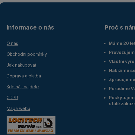
Informace o nás
Proč s ná
O nás
Máme 20 let
Provozujem
Obchodní podmínky
Vlastní výr
Jak nakupovat
Nabízíme ser
Doprava a platba
Zpracujeme 
Kde nás najdete
Poradíme V
GDPR
Poskytujeme
stálé zákaz
Mapa webu