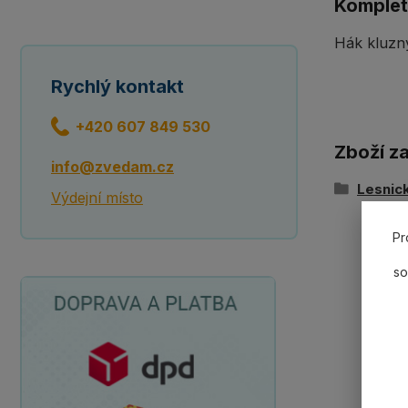
Komplet
Hák kluzn
Rychlý kontakt
+420 607 849 530
Zboží z
info@zvedam.cz
Lesnick
Výdejní místo
Pr
so