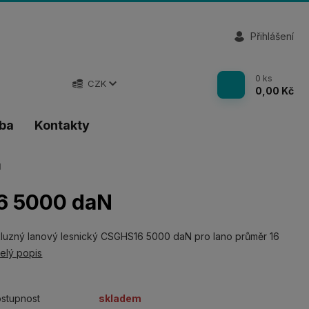
Přihlášení
0
ks
CZK
0,00 Kč
tba
Kontakty
N
16 5000 daN
luzný lanový lesnický CSGHS16 5000 daN pro lano průměr 16
elý popis
stupnost
skladem