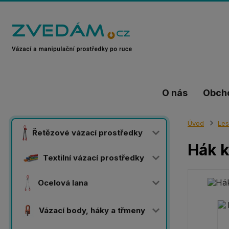
O nás
Obch
Úvod
Les
Řetězové vázací prostředky
Hák k
Textilní vázací prostředky
Ocelová lana
Vázací body, háky a třmeny