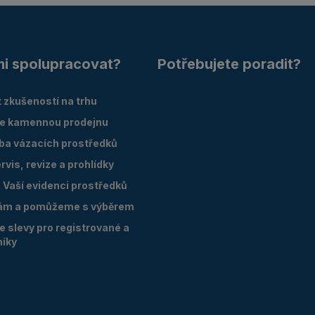
mi spolupracovat?
Potřebujete poradit?
 zkušeností na trhu
e kamennou prodejnu
oba vázacích prostředků
vis, revize a prohlídky
Vaší evidenci prostředků
ám a pomůžeme s výběrem
 slevy pro registrované a
níky