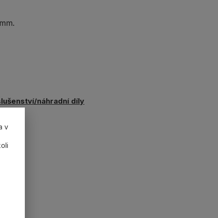
 mm.
slušenství/náhradní díly
a v
oli