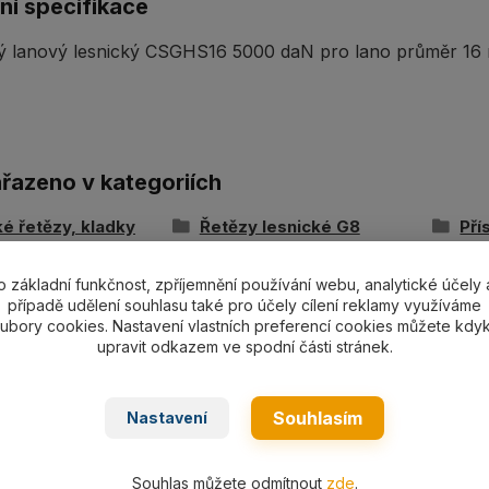
ní specifikace
ý lanový lesnický CSGHS16 5000 daN pro lano průměr 16
ařazeno v kategoriích
é řetězy, kladky
Řetězy lesnické G8
Pří
G8
o základní funkčnost, zpříjemnění používání webu, analytické účely 
případě udělení souhlasu také pro účely cílení reklamy využíváme
ubory cookies. Nastavení vlastních preferencí cookies můžete kdyk
upravit odkazem ve spodní části stránek.
Souhlasím
Nastavení
Souhlas můžete odmítnout
zde
.