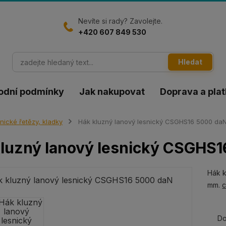
Nevíte si rady? Zavolejte.
+420 607 849 530
Hledat
odní podmínky
Jak nakupovat
Doprava a pla
nické řetězy, kladky
Hák kluzný lanový lesnický CSGHS16 5000 da
luzný lanový lesnický CSGHS
Hák k
mm.
c
Do