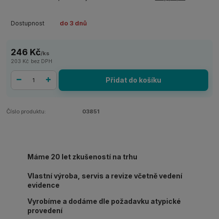
Dostupnost
do 3 dnů
246 Kč
/
ks
203 Kč
bez DPH
Přidat do košíku
Číslo produktu:
03851
Máme 20 let zkušeností na trhu
Vlastní výroba, servis a revize včetně vedení
evidence
Vyrobíme a dodáme dle požadavku atypické
provedení