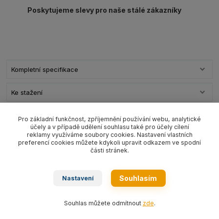
Poskytujeme slevy pro naše stálé zákazníky
Kompletní specifikace
Ke stažení
Pro základní funkčnost, zpříjemnění používání webu, analytické
Kompletní specifikace
účely a v případě udělení souhlasu také pro účely cílení
reklamy využíváme soubory cookies. Nastavení vlastních
Hák typ YE.10.103.01 na textilní pás a smyčku s nosností 1000 kg
preferencí cookies můžete kdykoli upravit odkazem ve spodní
G10.
části stránek.
Ostatní technické parametry s sekci
KE STAŽENÍ.
Souhlasím
Nastavení
Souhlas můžete odmítnout
zde
.