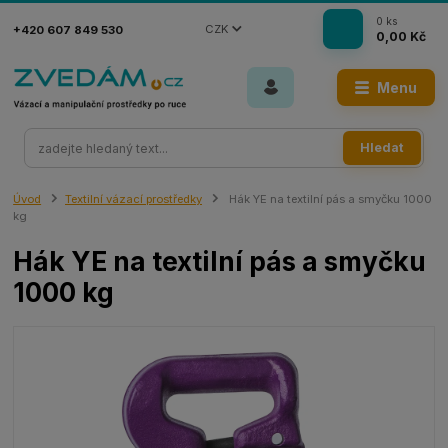
0
ks
CZK
+420 607 849 530
0,00 Kč
Menu
Hledat
Úvod
Textilní vázací prostředky
Hák YE na textilní pás a smyčku 1000
kg
Hák YE na textilní pás a smyčku
1000 kg