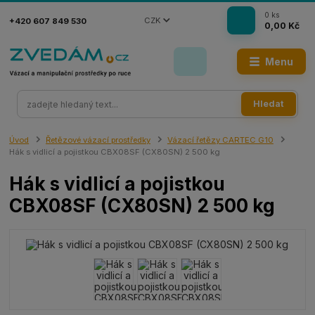
0
ks
CZK
+420 607 849 530
0,00 Kč
Menu
Hledat
Úvod
Řetězové vázací prostředky
Vázací řetězy CARTEC G10
Hák s vidlicí a pojistkou CBX08SF (CX80SN) 2 500 kg
Hák s vidlicí a pojistkou
CBX08SF (CX80SN) 2 500 kg