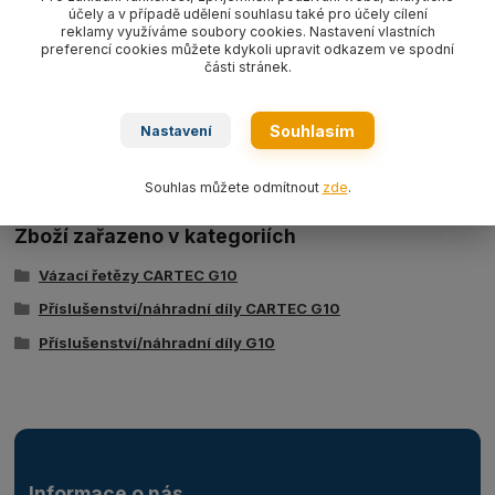
s rozměry háků.
účely a v případě udělení souhlasu také pro účely cílení
reklamy využíváme soubory cookies. Nastavení vlastních
preferencí cookies můžete kdykoli upravit odkazem ve spodní
části stránek.
Ke stažení
Souhlasím
Nastavení
_ps_302Technicky-list-CBX.pdf
Souhlas můžete odmítnout
zde
.
Zboží zařazeno v kategoriích
Vázací řetězy CARTEC G10
Příslušenství/náhradní díly CARTEC G10
Příslušenství/náhradní díly G10
Informace o nás