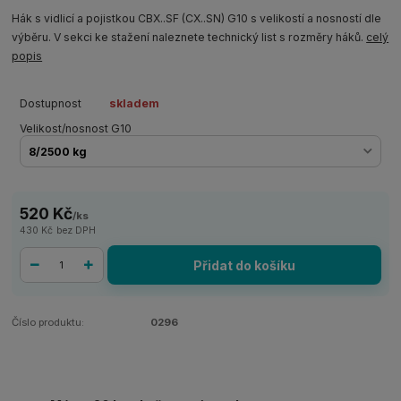
Hák s vidlicí a pojistkou CBX..SF (CX..SN) G10 s velikostí a nosností dle
výběru. V sekci ke stažení naleznete technický list s rozměry háků.
celý
popis
Dostupnost
skladem
Velikost/nosnost G10
520 Kč
/
ks
430 Kč
bez DPH
Přidat do košíku
Číslo produktu:
0296