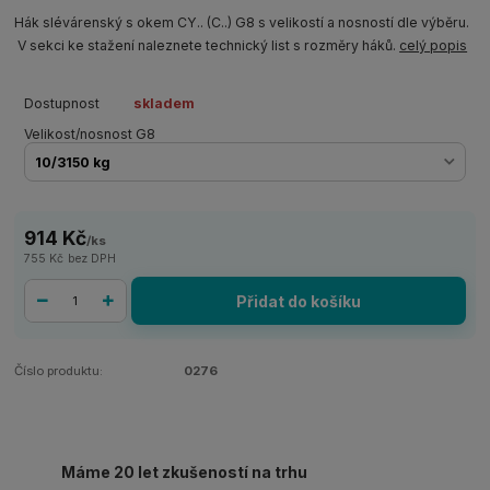
Hák slévárenský s okem CY.. (C..) G8 s velikostí a nosností dle výběru.
V sekci ke stažení naleznete technický list s rozměry háků.
celý popis
Dostupnost
skladem
Velikost/nosnost G8
914 Kč
/
ks
755 Kč
bez DPH
Přidat do košíku
Číslo produktu:
0276
Máme 20 let zkušeností na trhu