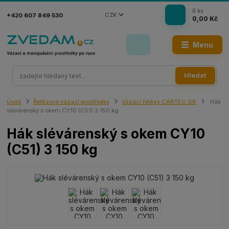
0
ks
CZK
+420 607 849 530
0,00 Kč
Menu
Hledat
Úvod
Řetězové vázací prostředky
Vázací řetězy CARTEC G8
Hák
slévárenský s okem CY10 (C51) 3 150 kg
Hák slévárenský s okem CY10
(C51) 3 150 kg