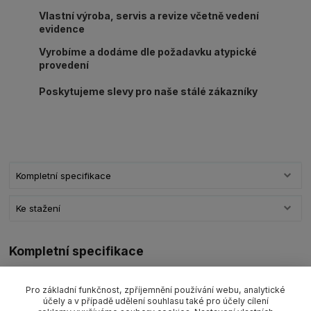
Vlastní výroba, servis a revize včetně vedení
evidence
Vyrobíme a dodáme dle požadavku atypické
provedení
Poskytujeme slevy pro naše stálé zákazníky
Kompletní specifikace
Ke stažení
Kompletní specifikace
Hák slévárenský s okem CY.. (C..) G8 s velikostí a nosností dle
výběru. V sekci ke stažení naleznete technický list s rozměry
Pro základní funkčnost, zpříjemnění používání webu, analytické
účely a v případě udělení souhlasu také pro účely cílení
háků.