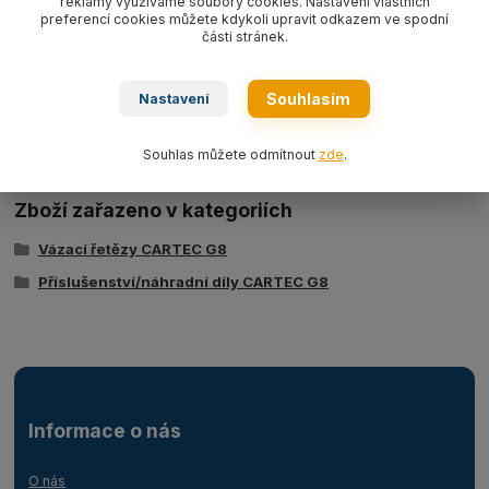
reklamy využíváme soubory cookies. Nastavení vlastních
preferencí cookies můžete kdykoli upravit odkazem ve spodní
části stránek.
Ke stažení
Souhlasím
Nastavení
_ps_297Technicky-list-CY.pdf
Souhlas můžete odmítnout
zde
.
Zboží zařazeno v kategoriích
Vázací řetězy CARTEC G8
Příslušenství/náhradní díly CARTEC G8
Informace o nás
O nás