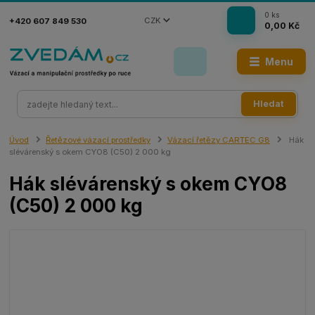
0
ks
CZK
+420 607 849 530
0,00 Kč
Menu
Hledat
Úvod
Řetězové vázací prostředky
Vázací řetězy CARTEC G8
Hák
slévárenský s okem CYO8 (C50) 2 000 kg
Hák slévárenský s okem CYO8
(C50) 2 000 kg