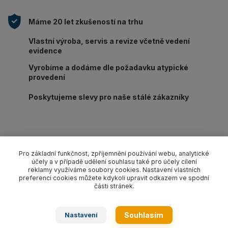
Máme 20 let zkušeností na trhu
Vlastní výroba, servis a revize včetně vedení
evidence
Vyrobíme a dodáme dle požadavku atypické
provedení
Poskytujeme slevy pro naše stálé zákazníky
Pro základní funkčnost, zpříjemnění používání webu, analytické
Kompletní specifikace
účely a v případě udělení souhlasu také pro účely cílení
reklamy využíváme soubory cookies. Nastavení vlastních
preferencí cookies můžete kdykoli upravit odkazem ve spodní
Ke stažení
části stránek.
Kompletní specifikace
Souhlasím
Nastavení