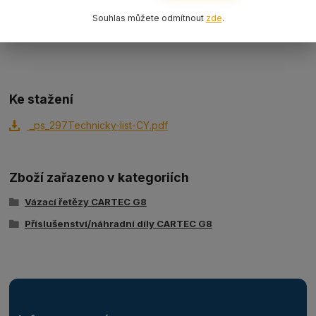
Hák slévárenský s okem CY.. (C..) G8 s velikostí a nosností dle
Souhlas můžete odmítnout
zde
.
výběru. V sekci ke stažení naleznete technický list s rozměry
háků.
Ke stažení
_ps_297Technicky-list-CY.pdf
Zboží zařazeno v kategoriích
Vázací řetězy CARTEC G8
Příslušenství/náhradní díly CARTEC G8