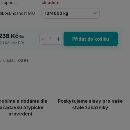
stupnost
skladem
likost/nosnost G10
 238 Kč
/
ks
Přidat do košíku
023 Kč
bez DPH
 produktu:
0299
robíme a dodáme dle
Poskytujeme slevy pro naše
ožadavku atypické
stálé zákazníky
provedení