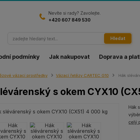
Nevíte si rady? Zavolejte.
+420 607 849 530
Hledat
odní podmínky
Jak nakupovat
Doprava a pla
ězové vázací prostředky
Vázací řetězy CARTEC G10
Hák slévár
lévárenský s okem CYX10 (CX5
Hák s
výběr
celý 