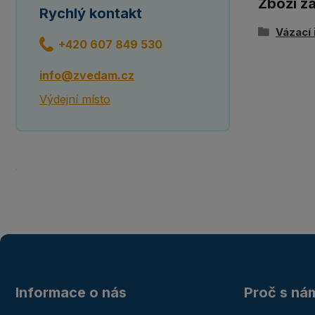
Zboží z
Rychlý kontakt
Vázací
+420 607 849 530
info@zvedam.cz
Výdejní místo
Informace o nás
Proč s ná