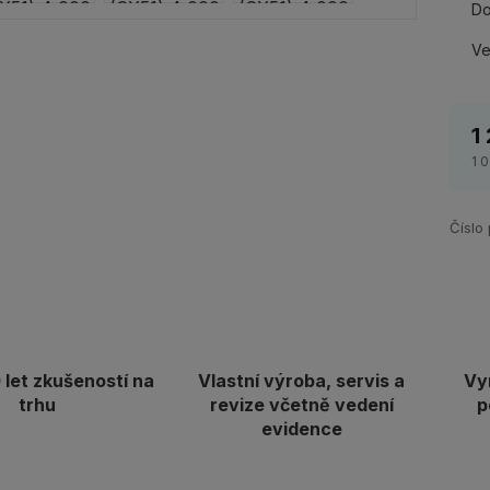
Do
Ve
1
1 
Číslo
let zkušeností na
Vlastní výroba, servis a
Vy
trhu
revize včetně vedení
p
evidence