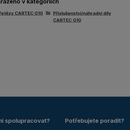
ařazeno v kategoriích
 řetězy CARTEC G10
Příslušenství/náhradní díly
CARTEC G10
mi spolupracovat?
Potřebujete poradit?