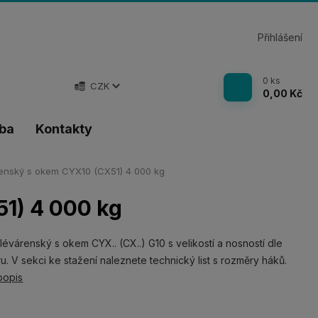
Přihlášení
0
ks
CZK
0,00 Kč
tba
Kontakty
enský s okem CYX10 (CX51) 4 000 kg
1) 4 000 kg
lévárenský s okem CYX.. (CX..) G10 s velikostí a nosností dle
u. V sekci ke stažení naleznete technický list s rozměry háků.
popis