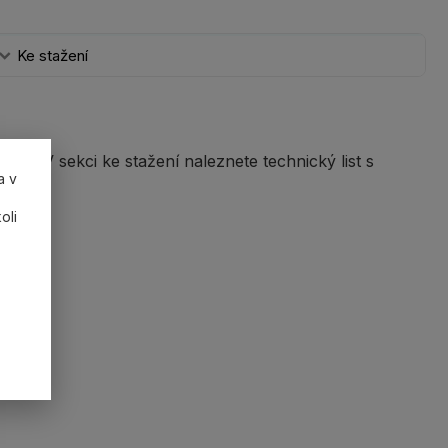
Ke stažení
ěru. V sekci ke stažení naleznete technický list s
a v
oli