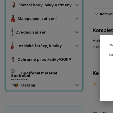
Vázací body, háky a třmeny
Komplet
Manipulační zařízení
Komplet
Zvedací zařízení
Hák slévár
Pr
Lesnické řetězy, kladky
rozměry h
so
Ochranné prostředky/OOPP
Ke staže
Spotřební materiál
_ps_30
Ostatní