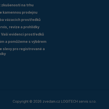
 zkušeností na trhu
e kamennou prodejnu
oba vázacích prostředků
vis, revize a prohlídky
Vaší evidenci prostředků
ám a pomůžeme s výběrem
 slevy pro registrované a
níky
Copyright © 2026 zvedam.cz LOGITECH servis s.r.o.