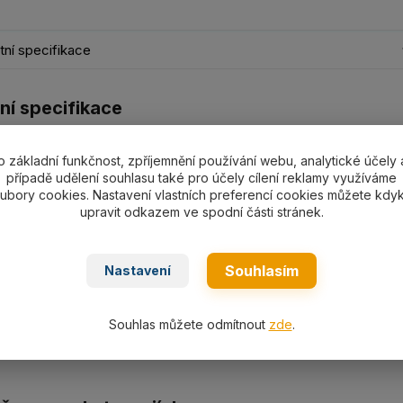
ní specifikace
ní specifikace
enský s okem CYX.. (CX..) G10 s velikostí a nosností dle výb
o základní funkčnost, zpříjemnění používání webu, analytické účely 
áků.
případě udělení souhlasu také pro účely cílení reklamy využíváme
ubory cookies. Nastavení vlastních preferencí cookies můžete kdyk
upravit odkazem ve spodní části stránek.
ní
Souhlasím
Nastavení
5Technicky-list-CYX.pdf
Souhlas můžete odmítnout
zde
.