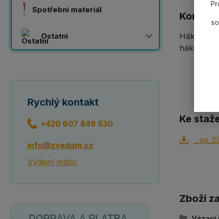
Pr
Spotřební materiál
Komplet
so
Ostatní
Hák slévár
háků.
Rychlý kontakt
Ke staže
+420 607 849 530
_ps_29
info@zvedam.cz
Výdejní místo
Zboží z
Vázací