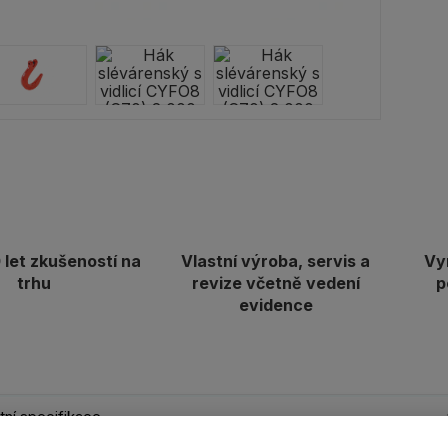
let zkušeností na
Vlastní výroba, servis a
Vy
trhu
revize včetně vedení
p
evidence
ní specifikace