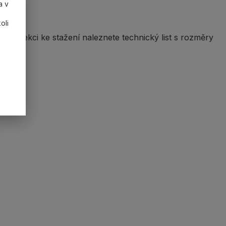
a v
oli
ěru. V sekci ke stažení naleznete technický list s rozměry