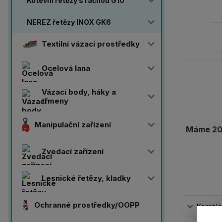
Kotevní řetězy s ráčnou G10
NEREZ řetězy INOX GK6
Textilní vázací prostředky
Ocelová lana
Vázací body, háky a
třmeny
Manipulační zařízení
Máme 20 
Zvedací zařízení
Lesnické řetězy, kladky
Ochranné prostředky/OOPP
Komplet