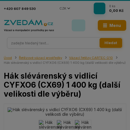
0
ks
CZK
+420 607 849 530
0,00 Kč
Menu
Hledat
Úvod
Řetězové vázací prostředky
Vázací řetězy CARTEC G10
Hák slévárenský s vidlicí CYFXO6 (CX69) 1 400 kg (další velikosti dle výběru)
Hák slévárenský s vidlicí
CYFXO6 (CX69) 1 400 kg (další
velikosti dle výběru)