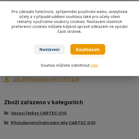
Hák slévárenský s vidlicí CYFX.. (CX..) G10 s velikostí a nosností
dle výběru. V sekci ke stažení naleznete technický list s
Pro základní funkčnost, zpříjemnění používání webu, analytické
účely a v případě udělení souhlasu také pro účely cílení
rozměry háků.
reklamy využíváme soubory cookies. Nastavení vlastních
preferencí cookies můžete kdykoli upravit odkazem ve spodní
části stránek.
Souhlasím
Nastavení
Souhlas můžete odmítnout
zde
.
Ke stažení
_ps_306Technicky-list-CYFX.pdf
Zboží zařazeno v kategoriích
Vázací řetězy CARTEC G10
Příslušenství/náhradní díly CARTEC G10