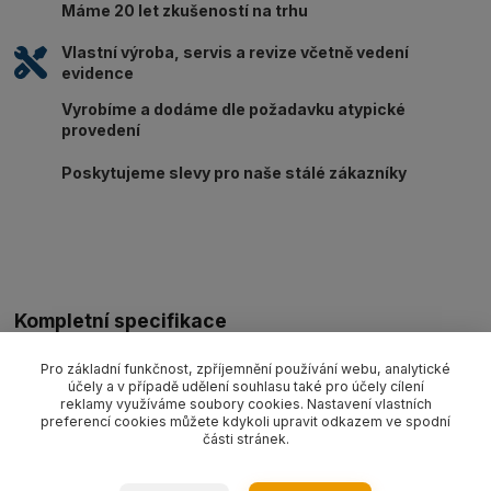
Máme 20 let zkušeností na trhu
Vlastní výroba, servis a revize včetně vedení
evidence
Vyrobíme a dodáme dle požadavku atypické
provedení
Poskytujeme slevy pro naše stálé zákazníky
Kompletní specifikace
Kladka lanová výklopná s hákem FSSRK14 pro průměr lana max.
Pro základní funkčnost, zpříjemnění používání webu, analytické
12 mm, tahová síla 4000/2000 daN, průměr kladky 144 mm,
účely a v případě udělení souhlasu také pro účely cílení
reklamy využíváme soubory cookies. Nastavení vlastních
hmotnost 6 kg.
preferencí cookies můžete kdykoli upravit odkazem ve spodní
části stránek.
Zboží zařazeno v kategoriích