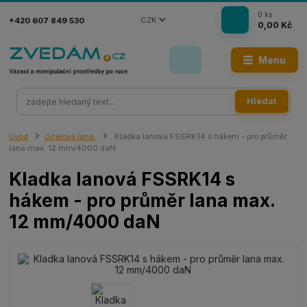
0
ks
CZK
+420 607 849 530
0,00 Kč
Menu
Hledat
Úvod
Ocelová lana
Kladka lanová FSSRK14 s hákem - pro průměr
lana max. 12 mm/4000 daN
Kladka lanová FSSRK14 s
hákem - pro průměr lana max.
12 mm/4000 daN