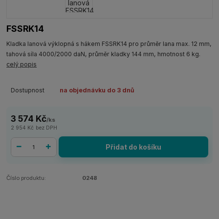
FSSRK14
Kladka lanová výklopná s hákem FSSRK14 pro průměr lana max. 12 mm,
tahová síla 4000/2000 daN, průměr kladky 144 mm, hmotnost 6 kg.
celý popis
Dostupnost
na objednávku do 3 dnů
3 574 Kč
/
ks
2 954 Kč
bez DPH
Přidat do košíku
Číslo produktu:
0248