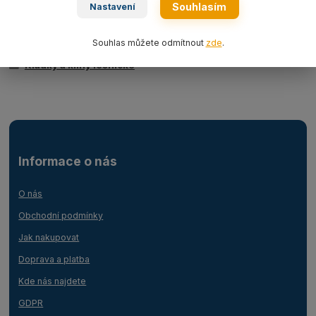
Souhlasím
Nastavení
Ocelová lana
Souhlas můžete odmítnout
zde
.
Příslušenství/náhradní díly
Kladky a klíny lesnické
Informace o nás
O nás
Obchodní podmínky
Jak nakupovat
Doprava a platba
Kde nás najdete
GDPR