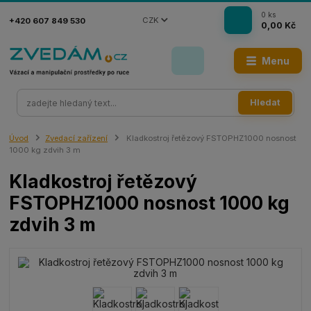
0
ks
CZK
+420 607 849 530
0,00 Kč
Menu
Hledat
Úvod
Zvedací zařízení
Kladkostroj řetězový FSTOPHZ1000 nosnost
1000 kg zdvih 3 m
Kladkostroj řetězový
FSTOPHZ1000 nosnost 1000 kg
zdvih 3 m