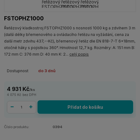
FSTOPHZ1000
Řetězový kladkostroj FSTOPHZ1000 s nosností 1000 kg a zdvihem 3 m
(další délky břemenového a ovládacího řetězu na vyžádání, cena za
další metr zdvihu 437,--Kč), břemenový řetěz dle EN 818-7-T 6x18mm,
otočné háky s pojistkou 360°. Hmotnost 12,7 kg. Rozměry: A: 151 mm B:
172 mm C: 376 mm D: 40 mm K: 2...
celý popis
Dostupnost
do 3 dnů
4 931 Kč
/
ks
4 075 Kč
bez DPH
Přidat do košíku
Číslo produktu:
0394