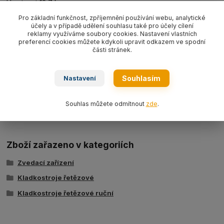
Hmotnost 12,7 kg.
Pro základní funkčnost, zpříjemnění používání webu, analytické
Rozměry:
účely a v případě udělení souhlasu také pro účely cílení
reklamy využíváme soubory cookies. Nastavení vlastních
A: 151 mm
preferencí cookies můžete kdykoli upravit odkazem ve spodní
části stránek.
B: 172 mm
C: 376 mm
Souhlasím
Nastavení
D: 40 mm
Souhlas můžete odmítnout
zde
.
K: 26 mm
Zboží zařazeno v kategoriích
Zvedací zařízení
Kladkostroje řetězové
Kladkostroje řetězové ruční