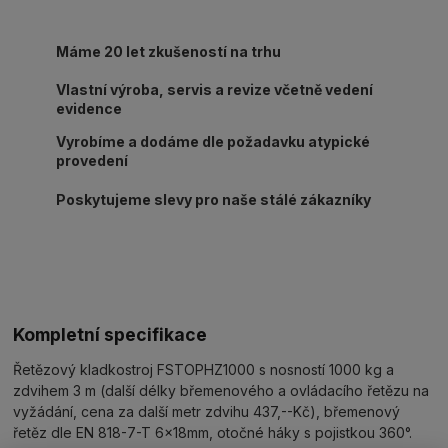
Máme 20 let zkušeností na trhu
Vlastní výroba, servis a revize včetně vedení
evidence
Vyrobíme a dodáme dle požadavku atypické
provedení
Poskytujeme slevy pro naše stálé zákazníky
Kompletní specifikace
Řetězový kladkostroj FSTOPHZ1000 s nosností 1000 kg a
zdvihem 3 m (další délky břemenového a ovládacího řetězu na
vyžádání, cena za další metr zdvihu 437,--Kč), břemenový
řetěz dle EN 818-7-T 6x18mm, otočné háky s pojistkou 360°.