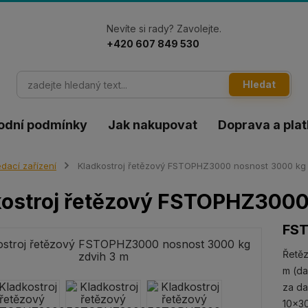
Nevíte si rady? Zavolejte.
+420 607 849 530
Hledat
odní podmínky
Jak nakupovat
Doprava a pla
dací zařízení
Kladkostroj řetězový FSTOPHZ3000 nosnost 3000 kg 
ostroj řetězový FSTOPHZ3000
FS
Řetěz
m (da
za da
10x30