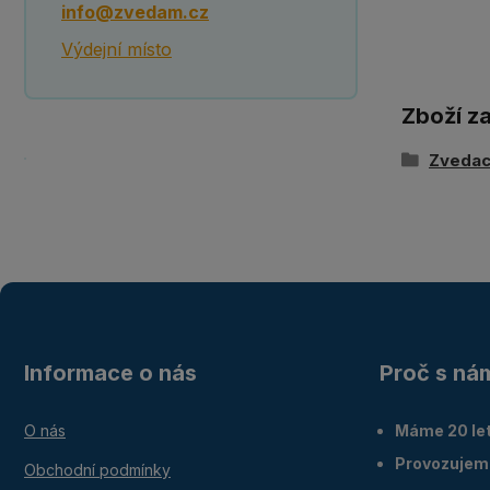
info@zvedam.cz
Výdejní místo
Zboží z
Zvedací
Informace o nás
Proč s ná
O nás
Máme 20 let
Provozujem
Obchodní podmínky