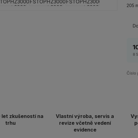
205 m
Do
1
8 
Číslo
let zkušeností na
Vlastní výroba, servis a
Vy
trhu
revize včetně vedení
p
evidence