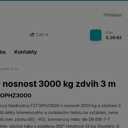
Přihlášení
0
ks
CZK
0,00 Kč
tba
Kontakty
zdvih 3 m
 nosnost 3000 kg zdvih 3 m
TOPHZ3000
ový kladkostroj FSTOPHZ3000 s nosností 3000 kg a zdvihem 3
lší délky břemenového a ovládacího řetězu na vyžádání, cena
lší metr zdvihu 881,--Kč), břemenový řetěz dle EN 818-7-T
mm, otočné háky s pojistkou 360°. Hmotnost 32 kg. Rozměry: A: