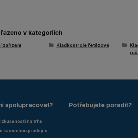
ařazeno v kategoriích
 zařízení
Kladkostroje řetězové
Kla
ruč
mi spolupracovat?
Potřebujete poradit?
 zkušeností na trhu
e kamennou prodejnu