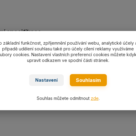
ní specifikace
o základní funkčnost, zpříjemnění používání webu, analytické účely 
kladkostroj FSTOPHZ3000 s nosností 3000 kg a zdvihem 3 
případě udělení souhlasu také pro účely cílení reklamy využíváme
cena za další metr zdvihu 881,--Kč), břemenový řetěz dle
ubory cookies. Nastavení vlastních preferencí cookies můžete kdyk
32 kg.
upravit odkazem ve spodní části stránek.
Souhlasím
Nastavení
m
Souhlas můžete odmítnout
zde
.
m