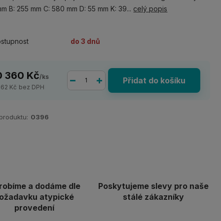
m B: 255 mm C: 580 mm D: 55 mm K: 39...
celý popis
stupnost
do 3 dnů
0 360 Kč
/
ks
Přidat do košíku
562 Kč
bez DPH
 produktu:
0396
robíme a dodáme dle
Poskytujeme slevy pro naše
ožadavku atypické
stálé zákazníky
provedení