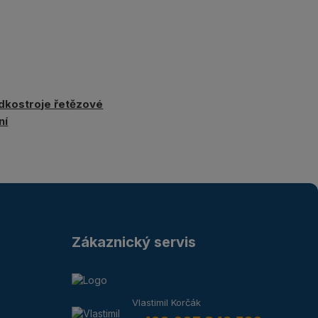
dkostroje řetězové
ní
Zákaznický servis
Vlastimil Korčák