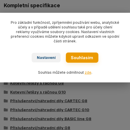
Kompletní specifikace
Štítek řetězový revizní CPRÜFUVV revizní (bez kroužku)
Pro základní funkčnost, zpříjemnění používání webu, analytické
účely a v případě udělení souhlasu také pro účely cílení
reklamy využíváme soubory cookies. Nastavení vlastních
Zboží zařazeno v kategoriích
preferencí cookies můžete kdykoli upravit odkazem ve spodní
části stránek.
Řetězové vázací prostředky
Vázací řetězy CARTEC G8
Souhlasím
Nastavení
Vázací řetězy CARTEC G10
Souhlas můžete odmítnout
zde
.
Vázací řetězy BASIC line G8
Kotevní řetězy s ráčnou G8
Kotevní řetězy s ráčnou G10
Příslušenství/náhradní díly CARTEC G8
Příslušenství/náhradní díly CARTEC G10
Příslušenství/náhradní díly BASIC line G8
Příslušenství/náhradní díly G8