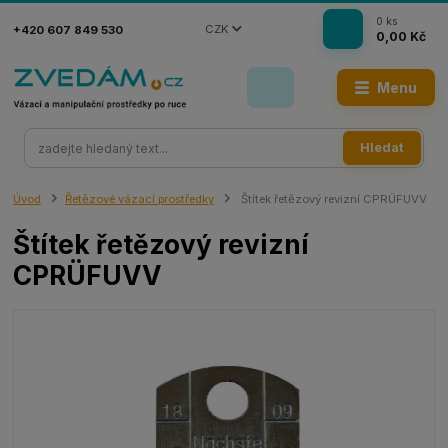
0
ks
CZK
+420 607 849 530
0,00 Kč
Menu
Hledat
Úvod
Řetězové vázací prostředky
Štítek řetězový revizní CPRÜFUVV
Štítek řetězový revizní
CPRÜFUVV