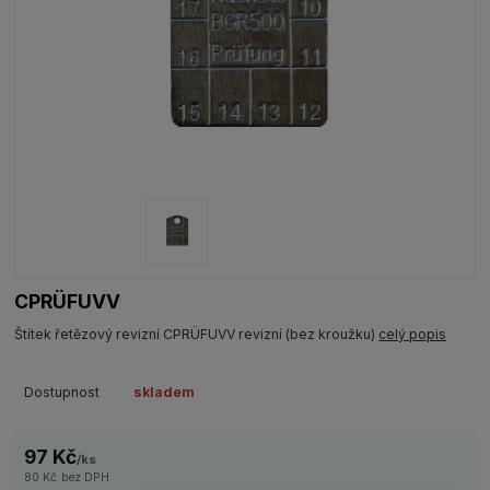
CPRÜFUVV
Štítek řetězový revizní CPRÜFUVV revizní (bez kroužku)
celý popis
Dostupnost
skladem
97 Kč
/
ks
80 Kč
bez DPH