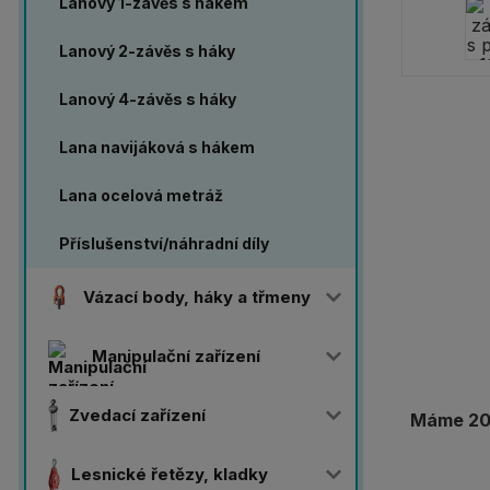
Lanový 1-závěs s hákem
Lanový 2-závěs s háky
Lanový 4-závěs s háky
Lana navijáková s hákem
Lana ocelová metráž
Příslušenství/náhradní díly
Vázací body, háky a třmeny
Manipulační zařízení
Zvedací zařízení
Máme 20 
Lesnické řetězy, kladky