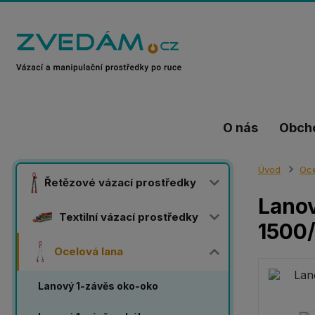
O nás
Obch
Úvod
Oce
Řetězové vázací prostředky
Lanov
Textilní vázací prostředky
1500
Ocelová lana
Lanový 1-závěs oko-oko