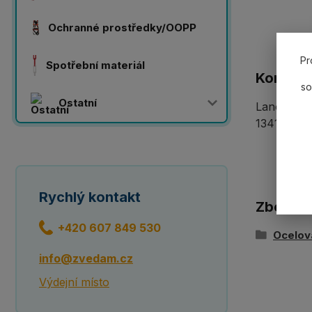
Ochranné prostředky/OOPP
Pr
Spotřební materiál
Komplet
so
Ostatní
Lanový 2-z
13414-1 po
Rychlý kontakt
Zboží z
+420 607 849 530
Ocelov
info@zvedam.cz
Výdejní místo