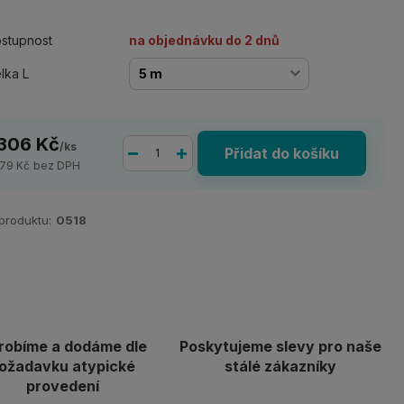
stupnost
na objednávku do 2 dnů
lka L
 306 Kč
/
ks
Přidat do košíku
079 Kč
bez DPH
 produktu:
0518
robíme a dodáme dle
Poskytujeme slevy pro naše
ožadavku atypické
stálé zákazníky
provedení