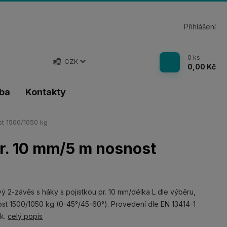
Přihlášení
0
ks
CZK
0,00 Kč
tba
Kontakty
st 1500/1050 kg
pr. 10 mm/5 m nosnost
ý 2-závěs s háky s pojistkou pr. 10 mm/délka L dle výběru,
st 1500/1050 kg (0-45°/45-60°). Provedení dle EN 13414-1
nk.
celý popis