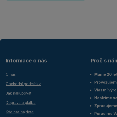
Informace o nás
Proč s ná
O nás
Máme 20 let
Provozujem
Obchodní podmínky
Vlastní výr
Jak nakupovat
Nabízíme ser
Doprava a platba
Zpracujeme 
Kde nás najdete
Poradíme V