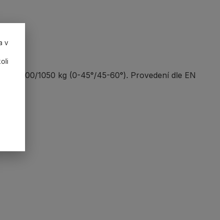
a v
oli
snost 1500/1050 kg (0-45°/45-60°). Provedení dle EN