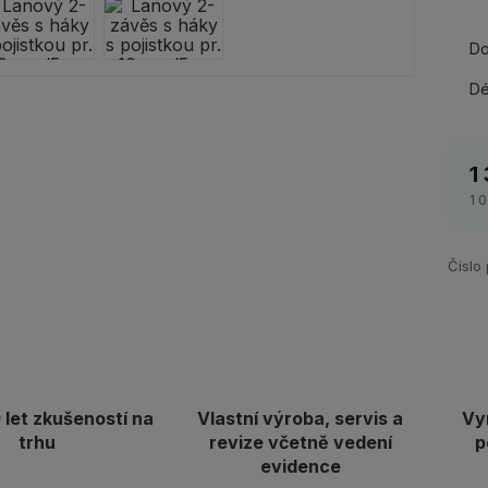
Do
Dé
1
1 
Číslo
let zkušeností na
Vlastní výroba, servis a
Vy
trhu
revize včetně vedení
p
evidence