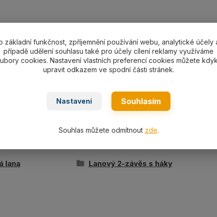
o základní funkčnost, zpříjemnění používání webu, analytické účely 
případě udělení souhlasu také pro účely cílení reklamy využíváme
ní specifikace
ubory cookies. Nastavení vlastních preferencí cookies můžete kdyk
upravit odkazem ve spodní části stránek.
ávěs s háky s pojistkou pr. 10 mm/délka L dle výběru, no
zink.
Souhlasím
Nastavení
Souhlas můžete odmítnout
zde
.
ařazeno v kategoriích
á lana
Lanový 2-závěs s háky