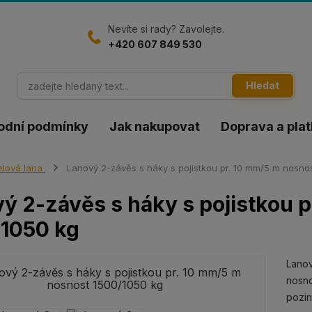
Nevíte si rady? Zavolejte.
+420 607 849 530
Hledat
odní podmínky
Jak nakupovat
Doprava a pla
lová lana
Lanový 2-závěs s háky s pojistkou pr. 10 mm/5 m nosno
ý 2-závěs s háky s pojistkou 
/1050 kg
Lanov
nosno
pozi