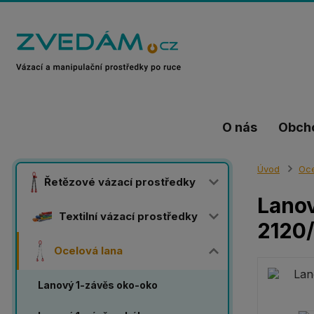
O nás
Obch
Úvod
Oce
Řetězové vázací prostředky
Lanov
Textilní vázací prostředky
2120/
Ocelová lana
Lanový 1-závěs oko-oko