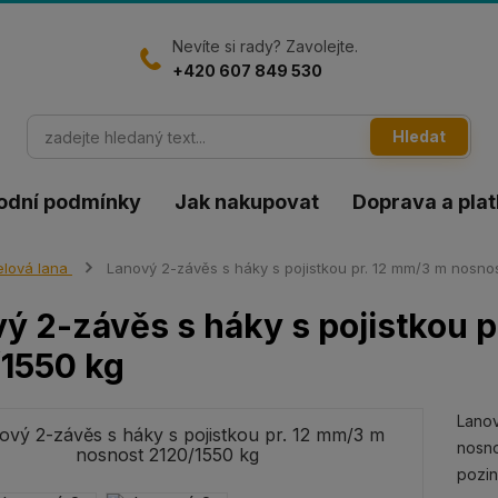
Nevíte si rady? Zavolejte.
+420 607 849 530
Hledat
odní podmínky
Jak nakupovat
Doprava a pla
lová lana
Lanový 2-závěs s háky s pojistkou pr. 12 mm/3 m nosno
ý 2-závěs s háky s pojistkou 
1550 kg
Lanov
nosno
pozi