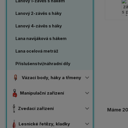
Lanový 1-závěs s hákem
Lanový 2-závěs s háky
Lanový 4-závěs s háky
Lana navijáková s hákem
Lana ocelová metráž
Příslušenství/náhradní díly
Vázací body, háky a třmeny
Manipulační zařízení
Zvedací zařízení
Máme 20 
Lesnické řetězy, kladky