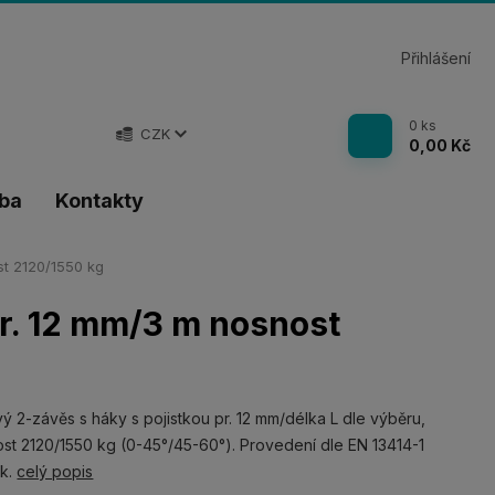
Přihlášení
0
ks
CZK
0,00 Kč
tba
Kontakty
st 2120/1550 kg
pr. 12 mm/3 m nosnost
ý 2-závěs s háky s pojistkou pr. 12 mm/délka L dle výběru,
st 2120/1550 kg (0-45°/45-60°). Provedení dle EN 13414-1
nk.
celý popis