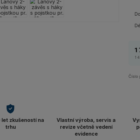
Do
Dé
1
1 
Číslo
let zkušeností na
Vlastní výroba, servis a
Vy
trhu
revize včetně vedení
p
evidence