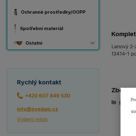
Ochranné prostředky/OOPP
Spotřební materiál
Komplet
Ostatní
Lanový 2-z
13414-1 po
Rychlý kontakt
Zboží z
+420 607 849 530
Pr
Ocelov
info@zvedam.cz
so
Výdejní místo