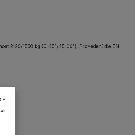
snost 2120/1550 kg (0-45°/45-60°). Provedení dle EN
a v
oli