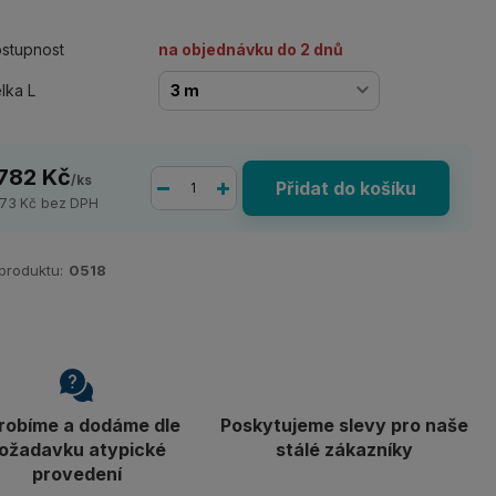
stupnost
na objednávku do 2 dnů
lka L
 782 Kč
/
ks
Přidat do košíku
473 Kč
bez DPH
 produktu:
0518
robíme a dodáme dle
Poskytujeme slevy pro naše
ožadavku atypické
stálé zákazníky
provedení