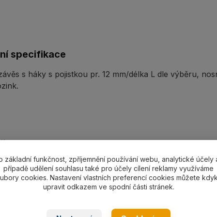
ní specifikace
ávěs s háky s pojistkou pr. 12 mm/délka L dle výběru, no
zink.
ařazeno v kategoriích
o základní funkčnost, zpříjemnění používání webu, analytické účely 
á lana
Lanový 2-závěs s háky
případě udělení souhlasu také pro účely cílení reklamy využíváme
ubory cookies. Nastavení vlastních preferencí cookies můžete kdyk
upravit odkazem ve spodní části stránek.