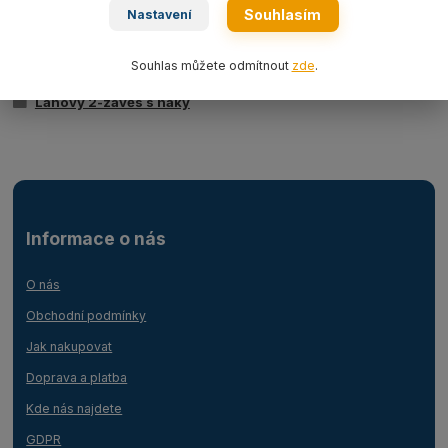
Souhlasím
Nastavení
Zboží zařazeno v kategoriích
Souhlas můžete odmítnout
zde
.
Ocelová lana
Lanový 2-závěs s háky
Informace o nás
O nás
Obchodní podmínky
Jak nakupovat
Doprava a platba
Kde nás najdete
GDPR