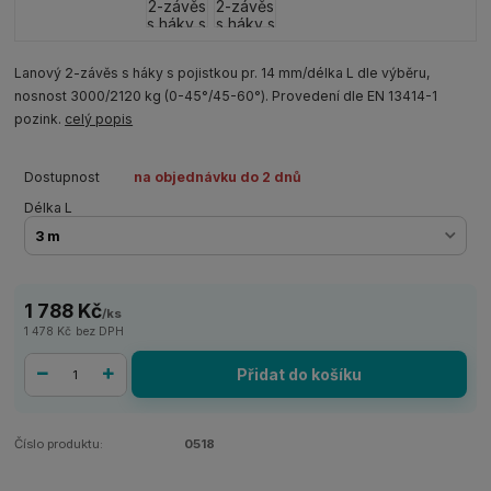
Lanový 2-závěs s háky s pojistkou pr. 14 mm/délka L dle výběru,
nosnost 3000/2120 kg (0-45°/45-60°). Provedení dle EN 13414-1
pozink.
celý popis
Dostupnost
na objednávku do 2 dnů
Délka L
1 788 Kč
/
ks
1 478 Kč
bez DPH
Přidat do košíku
Číslo produktu:
0518