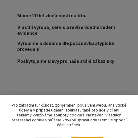
Máme 20 let zkušeností na trhu
Vlastní výroba, servis a revize včetně vedení
evidence
Vyrobíme a dodáme dle požadavku atypické
provedení
Poskytujeme slevy pro naše stálé zákazníky
Kompletní specifikace
Pro základní funkčnost, zpříjemnění používání webu, analytické
účely a v případě udělení souhlasu také pro účely cílení
Lanový 2-závěs s háky s pojistkou pr. 14 mm/délka L dle
reklamy využíváme soubory cookies. Nastavení vlastních
výběru, nosnost 3000/2120 kg (0-45°/45-60°). Provedení dle
preferencí cookies můžete kdykoli upravit odkazem ve spodní
části stránek.
EN 13414-1 pozink.