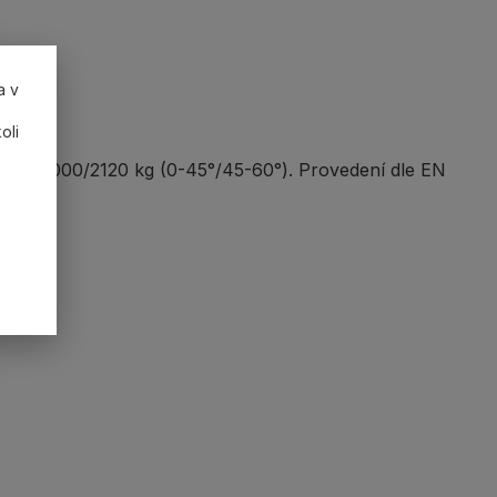
a v
oli
snost 3000/2120 kg (0-45°/45-60°). Provedení dle EN