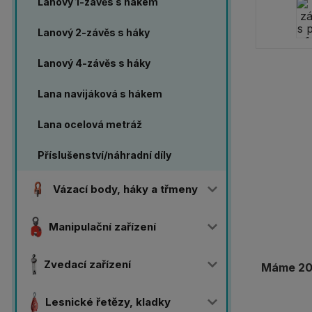
Lanový 1-závěs s hákem
Lanový 2-závěs s háky
Lanový 4-závěs s háky
Lana navijáková s hákem
Lana ocelová metráž
Příslušenství/náhradní díly
Vázací body, háky a třmeny
Manipulační zařízení
Zvedací zařízení
Máme 20 
Lesnické řetězy, kladky