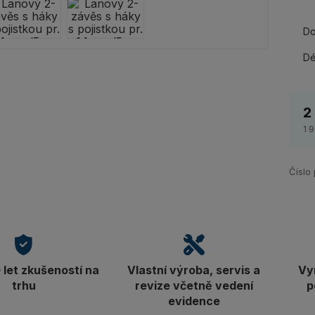
Do
Dé
2
1 
Číslo
let zkušeností na
Vlastní výroba, servis a
Vy
trhu
revize včetně vedení
p
evidence