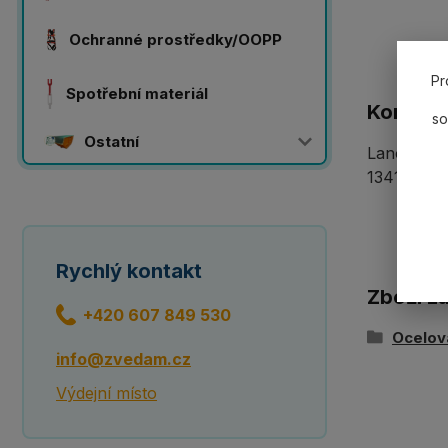
Ochranné prostředky/OOPP
Pr
Spotřební materiál
Komplet
so
Ostatní
Lanový 2-z
13414-1 po
Rychlý kontakt
Zboží z
+420 607 849 530
Ocelov
info@zvedam.cz
Výdejní místo