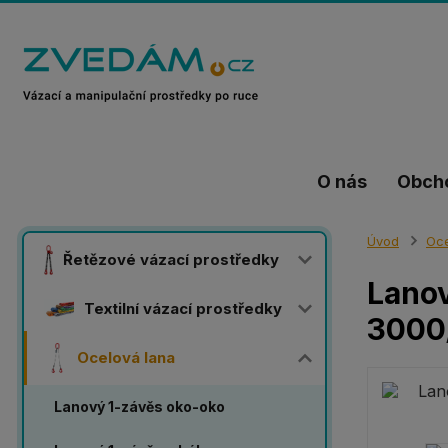
O nás
Obch
Úvod
Oce
Řetězové vázací prostředky
Lanov
Textilní vázací prostředky
3000
Ocelová lana
Lanový 1-závěs oko-oko