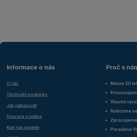
Informace o nás
Proč s ná
O nás
Máme 20 let
Provozujem
Obchodní podmínky
Vlastní výr
Jak nakupovat
Nabízíme ser
Doprava a platba
Zpracujeme 
Kde nás najdete
Poradíme V