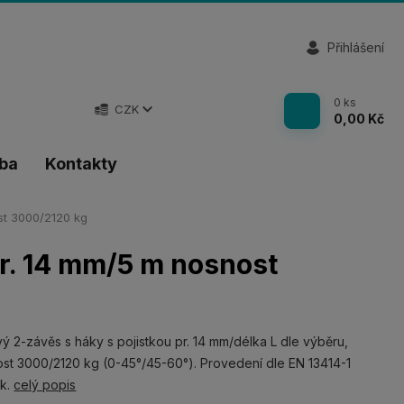
Přihlášení
0
ks
CZK
0,00 Kč
tba
Kontakty
st 3000/2120 kg
pr. 14 mm/5 m nosnost
ý 2-závěs s háky s pojistkou pr. 14 mm/délka L dle výběru,
st 3000/2120 kg (0-45°/45-60°). Provedení dle EN 13414-1
nk.
celý popis