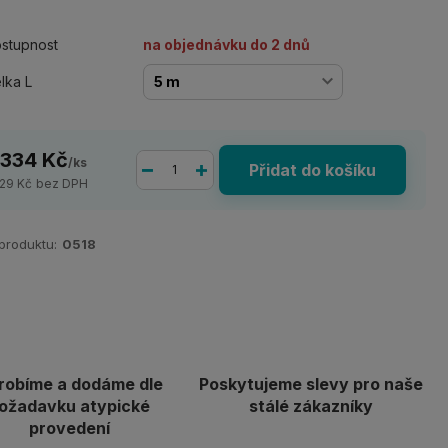
stupnost
na objednávku do 2 dnů
lka L
 334 Kč
/
ks
Přidat do košíku
929 Kč
bez DPH
 produktu:
0518
robíme a dodáme dle
Poskytujeme slevy pro naše
ožadavku atypické
stálé zákazníky
provedení