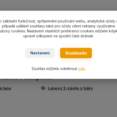
o základní funkčnost, zpříjemnění používání webu, analytické účely 
případě udělení souhlasu také pro účely cílení reklamy využíváme
ní specifikace
ubory cookies. Nastavení vlastních preferencí cookies můžete kdyk
upravit odkazem ve spodní části stránek.
ávěs s háky s pojistkou pr. 14 mm/délka L dle výběru, no
zink.
Souhlasím
Nastavení
Souhlas můžete odmítnout
zde
.
ařazeno v kategoriích
á lana
Lanový 2-závěs s háky