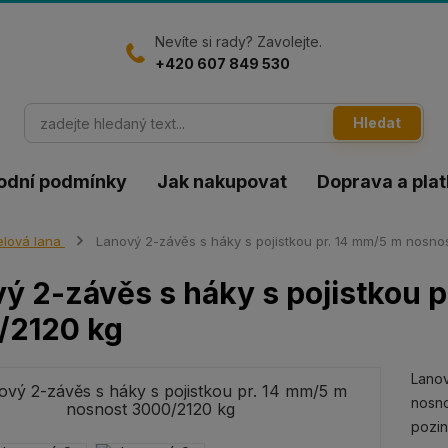
Nevíte si rady? Zavolejte.
+420 607 849 530
Hledat
odní podmínky
Jak nakupovat
Doprava a pla
lová lana
Lanový 2-závěs s háky s pojistkou pr. 14 mm/5 m nosno
ý 2-závěs s háky s pojistkou 
/2120 kg
Lanov
nosno
pozi