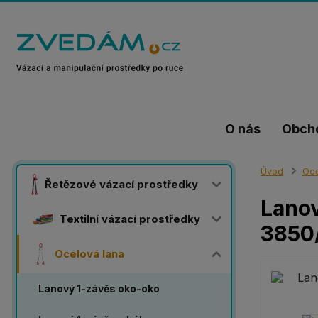
O nás
Obch
Úvod
Oce
Řetězové vázací prostředky
Lanov
Textilní vázací prostředky
3850
Ocelová lana
Lanový 1-závěs oko-oko