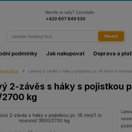
Nevíte si rady? Zavolejte.
+420 607 849 530
Hledat
odní podmínky
Jak nakupovat
Doprava a pla
lová lana
Lanový 2-závěs s háky s pojistkou pr. 16 mm/1 m nosno
ý 2-závěs s háky s pojistkou p
/2700 kg
Lanov
nosno
pozi