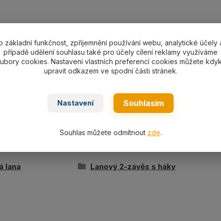
o základní funkčnost, zpříjemnění používání webu, analytické účely 
případě udělení souhlasu také pro účely cílení reklamy využíváme
ní specifikace
ubory cookies. Nastavení vlastních preferencí cookies můžete kdyk
upravit odkazem ve spodní části stránek.
ávěs s háky s pojistkou pr. 16 mm/délka L dle výběru, no
zink.
Souhlasím
Nastavení
Souhlas můžete odmítnout
zde
.
ařazeno v kategoriích
á lana
Lanový 2-závěs s háky