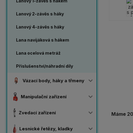
Lanový 1-závěs s hákem
Lanový 2-závěs s háky
Lanový 4-závěs s háky
Lana navijáková s hákem
Lana ocelová metráž
Příslušenství/náhradní díly
Vázací body, háky a třmeny
Manipulační zařízení
Zvedací zařízení
Máme 20 
Lesnické řetězy, kladky