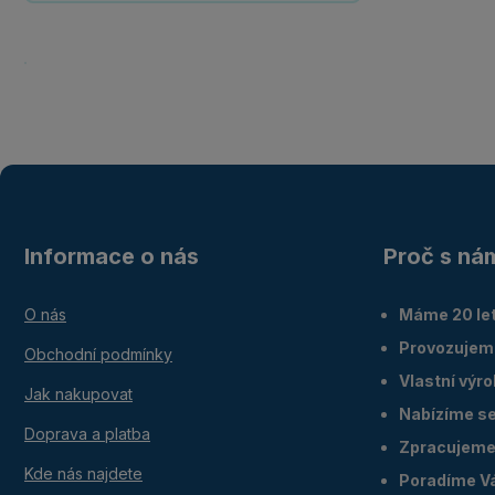
Informace o nás
Proč s ná
O nás
Máme 20 let
Provozujem
Obchodní podmínky
Vlastní výr
Jak nakupovat
Nabízíme ser
Doprava a platba
Zpracujeme 
Kde nás najdete
Poradíme V