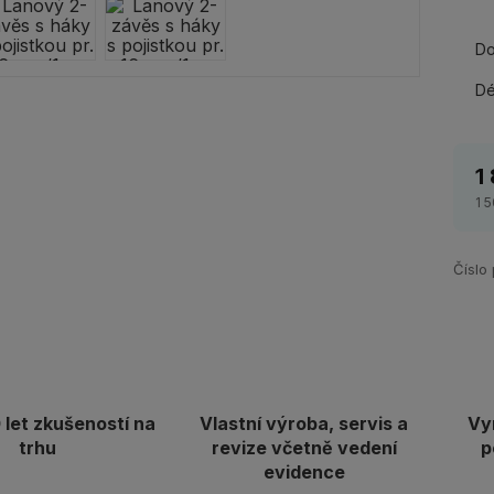
Do
Dé
1
1 
Číslo
let zkušeností na
Vlastní výroba, servis a
Vy
trhu
revize včetně vedení
p
evidence