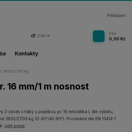
Přihlášení
0
ks
CZK
0,00 Kč
tba
Kontakty
st 3850/2700 kg
r. 16 mm/1 m nosnost
ý 2-závěs s háky s pojistkou pr. 16 mm/délka L dle výběru,
st 3850/2700 kg (0-45°/45-60°). Provedení dle EN 13414-1
nk.
celý popis