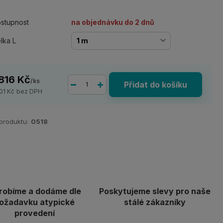
stupnost
na objednávku do 2 dnů
lka L
 816 Kč
/
ks
Přidat do košíku
501 Kč
bez DPH
 produktu:
0518
robíme a dodáme dle
Poskytujeme slevy pro naše
ožadavku atypické
stálé zákazníky
provedení