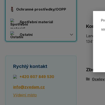
Ochranné prostředky/OOPP
Pr
Spotřební materiál
Komplet
so
Ostatní
Lanový 2-z
13414-1 po
Rychlý kontakt
Zboží z
+420 607 849 530
Ocelov
info@zvedam.cz
Výdejní místo