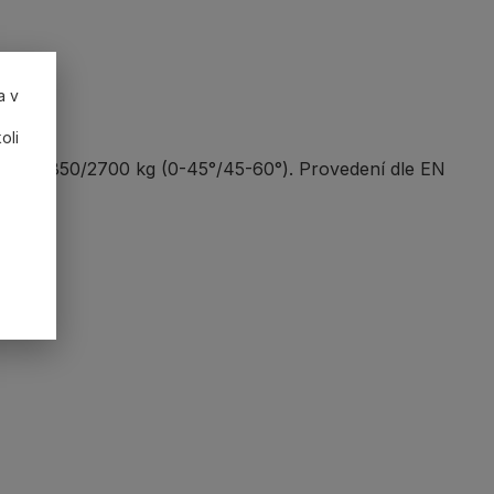
a v
oli
snost 3850/2700 kg (0-45°/45-60°). Provedení dle EN