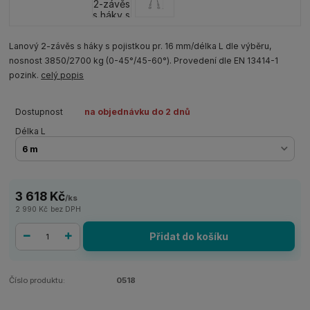
Lanový 2-závěs s háky s pojistkou pr. 16 mm/délka L dle výběru,
nosnost 3850/2700 kg (0-45°/45-60°). Provedení dle EN 13414-1
pozink.
celý popis
Dostupnost
na objednávku do 2 dnů
Délka L
3 618 Kč
/
ks
2 990 Kč
bez DPH
Přidat do košíku
Číslo produktu:
0518