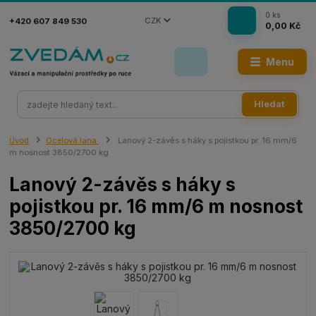
0
ks
CZK
+420 607 849 530
0,00 Kč
Menu
Hledat
Úvod
Ocelová lana
Lanový 2-závěs s háky s pojistkou pr. 16 mm/6
m nosnost 3850/2700 kg
Lanový 2-závěs s háky s
pojistkou pr. 16 mm/6 m nosnost
3850/2700 kg