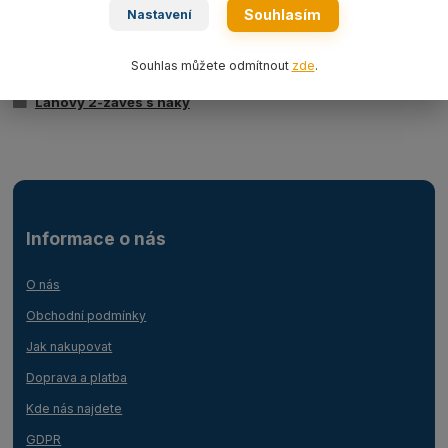
Souhlasím
Nastavení
Zboží zařazeno v kategoriích
Souhlas můžete odmítnout
zde
.
Ocelová lana
Lanový 2-závěs s háky
Informace o nás
O nás
Obchodní podmínky
Jak nakupovat
Doprava a platba
Kde nás najdete
GDPR