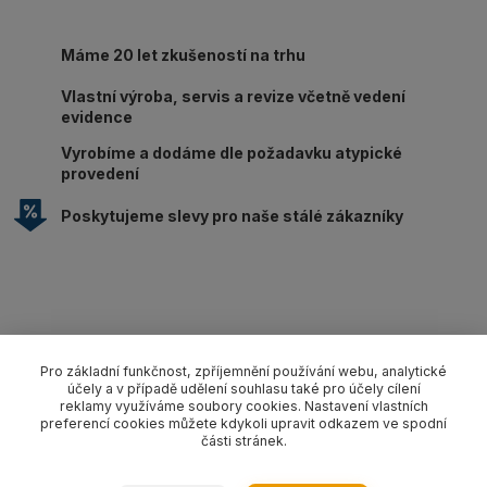
Máme 20 let zkušeností na trhu
Vlastní výroba, servis a revize včetně vedení
evidence
Vyrobíme a dodáme dle požadavku atypické
provedení
Poskytujeme slevy pro naše stálé zákazníky
Kompletní specifikace
Pro základní funkčnost, zpříjemnění používání webu, analytické
účely a v případě udělení souhlasu také pro účely cílení
Lanový 2-závěs s háky s pojistkou pr. 16 mm/délka L dle
reklamy využíváme soubory cookies. Nastavení vlastních
výběru, nosnost 3850/2700 kg (0-45°/45-60°). Provedení dle
preferencí cookies můžete kdykoli upravit odkazem ve spodní
části stránek.
EN 13414-1 pozink.