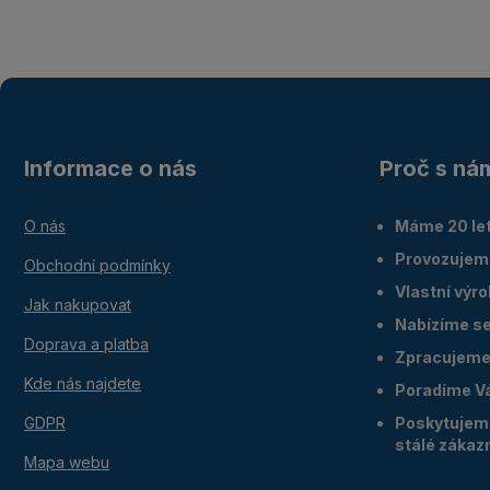
Informace o nás
Proč s ná
O nás
Máme 20 let
Provozujem
Obchodní podmínky
Vlastní výr
Jak nakupovat
Nabízíme ser
Doprava a platba
Zpracujeme 
Kde nás najdete
Poradíme V
GDPR
Poskytujeme
stálé zákaz
Mapa webu