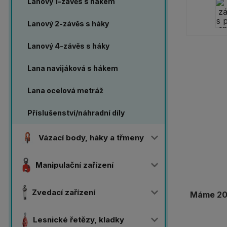
Lanový 1-závěs s hákem
Lanový 2-závěs s háky
Lanový 4-závěs s háky
Lana navijáková s hákem
Lana ocelová metráž
Příslušenství/náhradní díly
Vázací body, háky a třmeny
Manipulační zařízení
Zvedací zařízení
Máme 20 
Lesnické řetězy, kladky