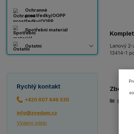
Ochranné
prostředky/OOPP
Spotřební materiál
Komplet
Lanový 2-z
Ostatní
13414-1 po
Pr
Rychlý kontakt
Zboží z
so
+420 607 849 530
Ocelov
info@zvedam.cz
Výdejní místo