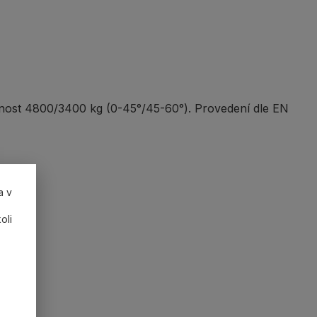
snost 4800/3400 kg (0-45°/45-60°). Provedení dle EN
a v
oli