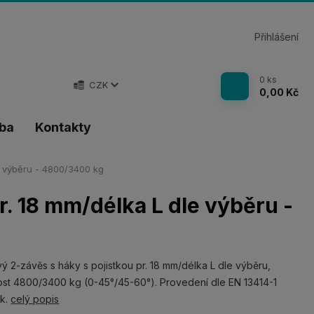
Přihlášení
0
ks
CZK
0,00 Kč
tba
Kontakty
e výběru - 4800/3400 kg
r. 18 mm/délka L dle výběru -
ý 2-závěs s háky s pojistkou pr. 18 mm/délka L dle výběru,
st 4800/3400 kg (0-45°/45-60°). Provedení dle EN 13414-1
nk.
celý popis