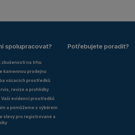
mi spolupracovat?
Potřebujete poradit?
 zkušeností na trhu
e kamennou prodejnu
oba vázacích prostředků
vis, revize a prohlídky
Vaší evidenci prostředků
ám a pomůžeme s výběrem
 slevy pro registrované a
níky