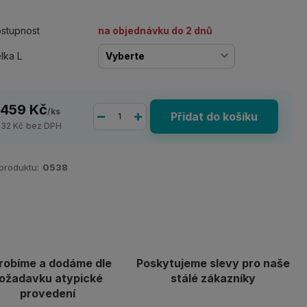
stupnost
na objednávku do 2 dnů
lka L
 459 Kč
/
ks
Přidat do košíku
032 Kč
bez DPH
 produktu:
0538
robíme a dodáme dle
Poskytujeme slevy pro naše
ožadavku atypické
stálé zákazníky
provedení