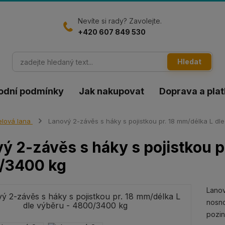
Nevíte si rady? Zavolejte.
+420 607 849 530
Hledat
odní podmínky
Jak nakupovat
Doprava a pla
lová lana
Lanový 2-závěs s háky s pojistkou pr. 18 mm/délka L dl
ý 2-závěs s háky s pojistkou p
/3400 kg
Lanov
nosno
pozi