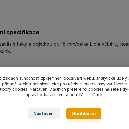
ní specifikace
ávěs s háky s pojistkou pr. 18 mm/délka L dle výběru, no
zink.
o základní funkčnost, zpříjemnění používání webu, analytické účely 
případě udělení souhlasu také pro účely cílení reklamy využíváme
ařazeno v kategoriích
ubory cookies. Nastavení vlastních preferencí cookies můžete kdyk
upravit odkazem ve spodní části stránek.
á lana
Lanový 2-závěs s háky
Souhlasím
Nastavení