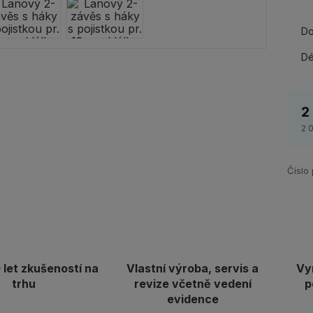
Do
Dé
2
2 
Číslo
let zkušeností na
Vlastní výroba, servis a
Vy
trhu
revize včetně vedení
p
evidence