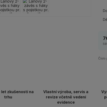
Do
Dé
7
58
Číslo
let zkušeností na
Vlastní výroba, servis a
Vy
trhu
revize včetně vedení
p
evidence