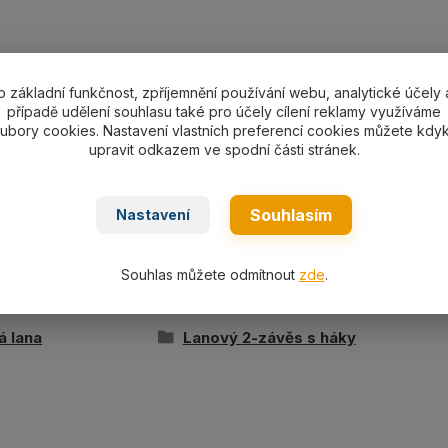
o základní funkčnost, zpříjemnění používání webu, analytické účely 
ní specifikace
případě udělení souhlasu také pro účely cílení reklamy využíváme
ubory cookies. Nastavení vlastních preferencí cookies můžete kdyk
upravit odkazem ve spodní části stránek.
ávěs s háky s pojistkou pr. 8 mm/délka L dle výběru, nos
zink.
Souhlasím
Nastavení
Souhlas můžete odmítnout
zde
.
ařazeno v kategoriích
á lana
Lanový 2-závěs s háky