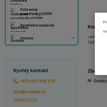
Ochranné
prostředky/OOPP
Pr
Spotřební materiál
Komplet
so
Lanový 2-z
Ostatní
13414-1 po
Rychlý kontakt
Zboží z
Ocelov
+420 607 849 530
info@zvedam.cz
Výdejní místo