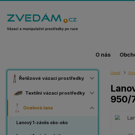
O nás
Obch
Úvod
Oce
Řetězové vázací prostředky
Lanov
Textilní vázací prostředky
950/
Ocelová lana
Lanový 1-závěs oko-oko