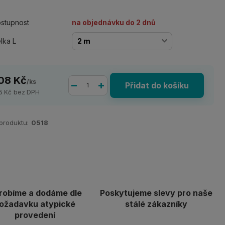
stupnost
na objednávku do 2 dnů
lka L
08 Kč
/
ks
Přidat do košíku
5 Kč
bez DPH
 produktu:
0518
robíme a dodáme dle
Poskytujeme slevy pro naše
ožadavku atypické
stálé zákazníky
provedení