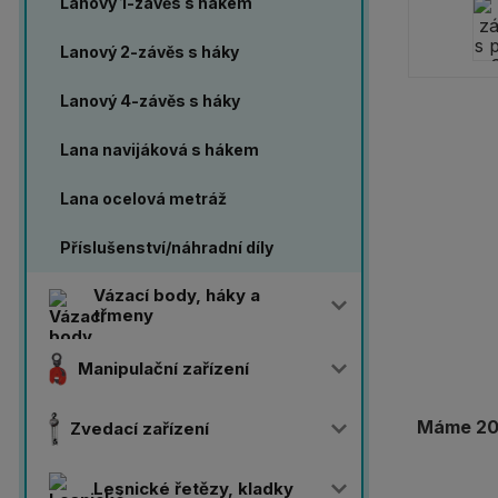
Lanový 1-závěs s hákem
Lanový 2-závěs s háky
Lanový 4-závěs s háky
Lana navijáková s hákem
Lana ocelová metráž
Příslušenství/náhradní díly
Vázací body, háky a
třmeny
Manipulační zařízení
Máme 20 
Zvedací zařízení
Lesnické řetězy, kladky