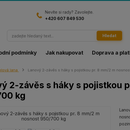
Nevíte si rady? Zavolejte.
+420 607 849 530
Hledat
odní podmínky
Jak nakupovat
Doprava a pla
lová lana
Lanový 2-závěs s háky s pojistkou pr. 8 mm/2 m nosnos
ý 2-závěs s háky s pojistkou 
700 kg
Lanov
nosno
pozi