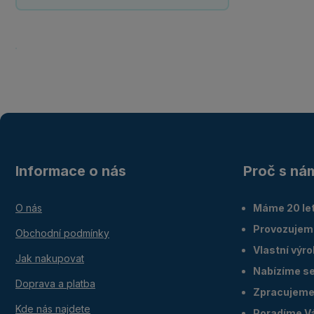
Informace o nás
Proč s ná
O nás
Máme 20 let
Provozujem
Obchodní podmínky
Vlastní výr
Jak nakupovat
Nabízíme ser
Doprava a platba
Zpracujeme 
Kde nás najdete
Poradíme V