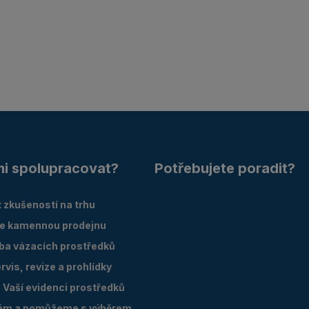
mi spolupracovat?
Potřebujete poradit?
 zkušeností na trhu
e kamennou prodejnu
oba vázacích prostředků
vis, revize a prohlídky
Vaší evidenci prostředků
ám a pomůžeme s výběrem