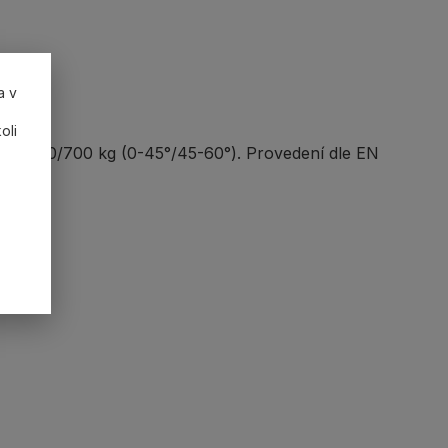
a v
oli
nost 950/700 kg (0-45°/45-60°). Provedení dle EN