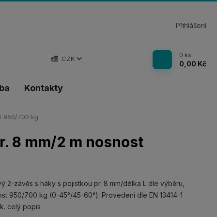
Přihlášení
0
ks
CZK
0,00 Kč
tba
Kontakty
t 950/700 kg
pr. 8 mm/2 m nosnost
ý 2-závěs s háky s pojistkou pr. 8 mm/délka L dle výběru,
st 950/700 kg (0-45°/45-60°). Provedení dle EN 13414-1
nk.
celý popis