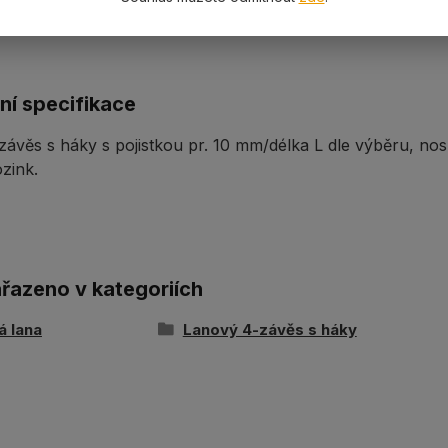
ní specifikace
ávěs s háky s pojistkou pr. 10 mm/délka L dle výběru, no
zink.
ařazeno v kategoriích
á lana
Lanový 4-závěs s háky