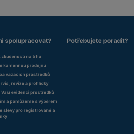
mi spolupracovat?
Potřebujete poradit?
 zkušeností na trhu
e kamennou prodejnu
oba vázacích prostředků
vis, revize a prohlídky
Vaší evidenci prostředků
ám a pomůžeme s výběrem
 slevy pro registrované a
níky