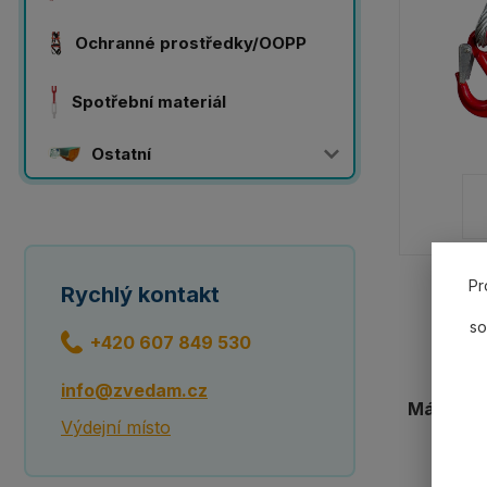
Ochranné prostředky/OOPP
Spotřební materiál
Ostatní
Pr
Rychlý kontakt
so
+420 607 849 530
info@zvedam.cz
Máme 20 
Výdejní místo