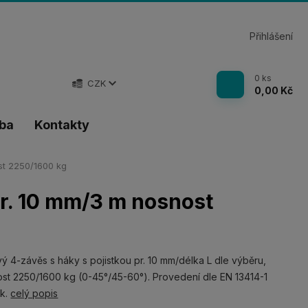
Přihlášení
0
ks
CZK
0,00 Kč
tba
Kontakty
st 2250/1600 kg
pr. 10 mm/3 m nosnost
ý 4-závěs s háky s pojistkou pr. 10 mm/délka L dle výběru,
st 2250/1600 kg (0-45°/45-60°). Provedení dle EN 13414-1
nk.
celý popis