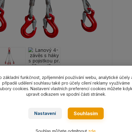
o základní funkčnost, zpříjemnění používání webu, analytické účely 
případě udělení souhlasu také pro účely cílení reklamy využíváme
ubory cookies. Nastavení vlastních preferencí cookies můžete kdyk
upravit odkazem ve spodní části stránek.
let zkušeností na
Vlastní výroba, servis a
Vy
Souhlasím
Nastavení
trhu
revize včetně vedení
p
evidence
Souhlas můžete odmítnout
zde
.