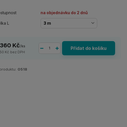
stupnost
na objednávku do 2 dnů
lka L
 360 Kč
/
ks
Přidat do košíku
950 Kč
bez DPH
 produktu:
0518