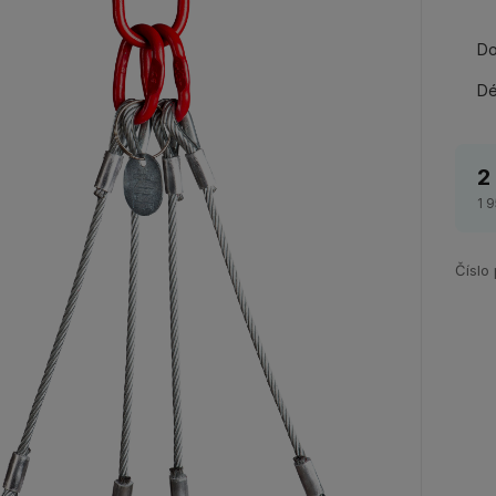
Do
Dé
2
1 
Číslo