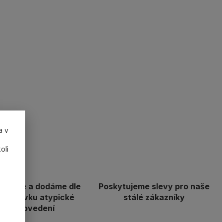
a v
oli
robíme a dodáme dle
Poskytujeme slevy pro naše
ožadavku atypické
stálé zákazníky
provedení