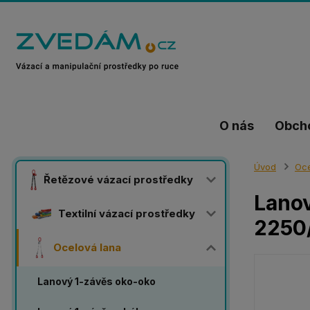
O nás
Obch
Úvod
Oce
Řetězové vázací prostředky
Lanov
Textilní vázací prostředky
2250
Ocelová lana
Lanový 1-závěs oko-oko