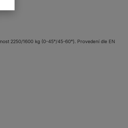
snost 2250/1600 kg (0-45°/45-60°). Provedení dle EN