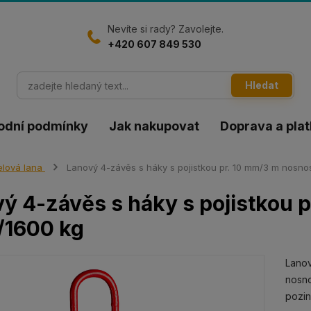
Nevíte si rady? Zavolejte.
+420 607 849 530
Hledat
odní podmínky
Jak nakupovat
Doprava a pla
lová lana
Lanový 4-závěs s háky s pojistkou pr. 10 mm/3 m nosno
ý 4-závěs s háky s pojistkou 
/1600 kg
Lanov
nosno
pozi