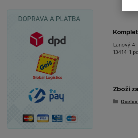
Komplet
Lanový 4-z
13414-1 po
Zboží z
Ocelov