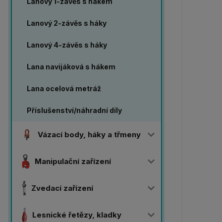
Lanový 1-závěs s hákem
Lanový 2-závěs s háky
Lanový 4-závěs s háky
Lana navijáková s hákem
Lana ocelová metráž
Příslušenství/náhradní díly
Vázací body, háky a třmeny
Manipulační zařízení
Zvedací zařízení
Lesnické řetězy, kladky