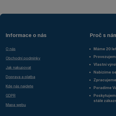
Informace o nás
Proč s ná
O nás
Máme 20 let
Provozujem
Obchodní podmínky
Vlastní výr
Jak nakupovat
Nabízíme ser
Doprava a platba
Zpracujeme 
Kde nás najdete
Poradíme V
GDPR
Poskytujeme
stálé zákaz
Mapa webu