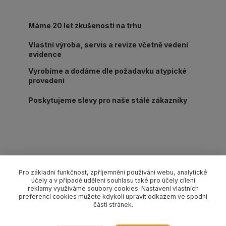
Máme 20 let zkušeností na trhu
Vlastní výroba, servis a revize včetně vedení
evidence
Vyrobíme a dodáme dle požadavku atypické
provedení
Poskytujeme slevy pro naše stálé zákazníky
Kompletní specifikace
Pro základní funkčnost, zpříjemnění používání webu, analytické
účely a v případě udělení souhlasu také pro účely cílení
Lanový 4-závěs s háky s pojistkou pr. 14 mm/délka L dle
reklamy využíváme soubory cookies. Nastavení vlastních
výběru, nosnost 4350/3150 kg (0-45°/45-60°). Provedení dle
preferencí cookies můžete kdykoli upravit odkazem ve spodní
části stránek.
EN 13414-1 pozink.