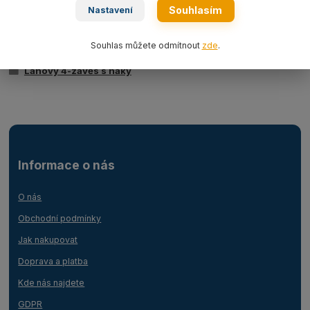
Souhlasím
Nastavení
Zboží zařazeno v kategoriích
Souhlas můžete odmítnout
zde
.
Ocelová lana
Lanový 4-závěs s háky
Informace o nás
O nás
Obchodní podmínky
Jak nakupovat
Doprava a platba
Kde nás najdete
GDPR