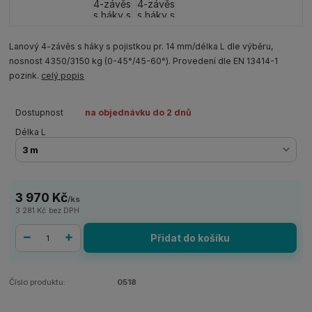
Lanový 4-závěs s háky s pojistkou pr. 14 mm/délka L dle výběru,
nosnost 4350/3150 kg (0-45°/45-60°). Provedení dle EN 13414-1
pozink.
celý popis
Dostupnost
na objednávku do 2 dnů
Délka L
3 970 Kč
/
ks
3 281 Kč
bez DPH
Přidat do košíku
Číslo produktu:
0518