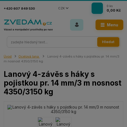
0
ks
CZK
+420 607 849 530
0,00 Kč
Menu
Hledat
Úvod
Ocelová lana
Lanový 4-závěs s háky s pojistkou pr. 14 mm/3
m nosnost 4350/3150 kg
Lanový 4-závěs s háky s
pojistkou pr. 14 mm/3 m nosnost
4350/3150 kg