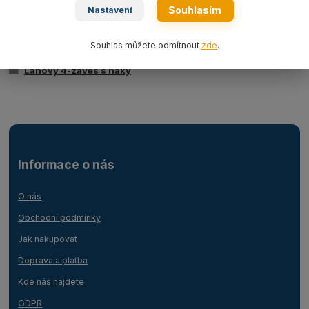
Souhlasím
Nastavení
Zboží zařazeno v kategoriích
Souhlas můžete odmítnout
zde
.
Ocelová lana
Lanový 4-závěs s háky
Informace o nás
O nás
Obchodní podmínky
Jak nakupovat
Doprava a platba
Kde nás najdete
GDPR