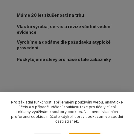
Máme 20 let zkušeností na trhu
Vlastní výroba, servis a revize včetně vedení
evidence
Vyrobíme a dodáme dle požadavku atypické
provedení
Poskytujeme slevy pro naše stálé zákazníky
Kompletní specifikace
Pro základní funkčnost, zpříjemnění používání webu, analytické
účely a v případě udělení souhlasu také pro účely cílení
Lanový 4-závěs s háky s pojistkou pr. 14 mm/délka L dle
reklamy využíváme soubory cookies. Nastavení vlastních
výběru, nosnost 4350/3150 kg (0-45°/45-60°). Provedení dle
preferencí cookies můžete kdykoli upravit odkazem ve spodní
části stránek.
EN 13414-1 pozink.