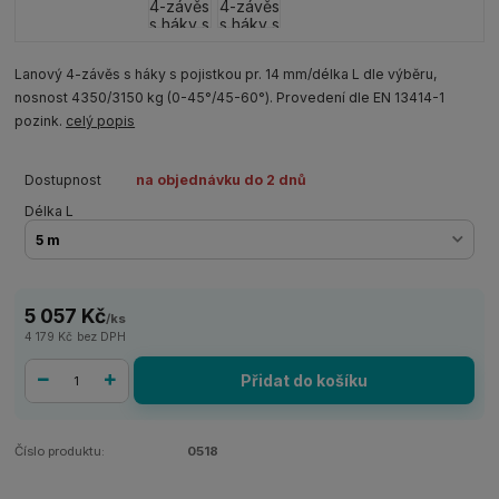
Lanový 4-závěs s háky s pojistkou pr. 14 mm/délka L dle výběru,
nosnost 4350/3150 kg (0-45°/45-60°). Provedení dle EN 13414-1
pozink.
celý popis
Dostupnost
na objednávku do 2 dnů
Délka L
5 057 Kč
/
ks
4 179 Kč
bez DPH
Přidat do košíku
Číslo produktu:
0518