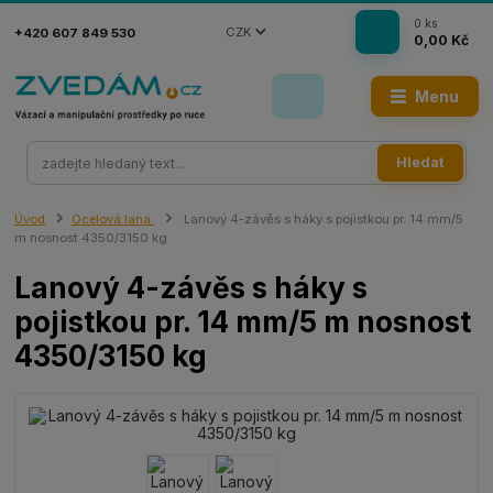
0
ks
CZK
+420 607 849 530
0,00 Kč
Menu
Hledat
Úvod
Ocelová lana
Lanový 4-závěs s háky s pojistkou pr. 14 mm/5
m nosnost 4350/3150 kg
Lanový 4-závěs s háky s
pojistkou pr. 14 mm/5 m nosnost
4350/3150 kg