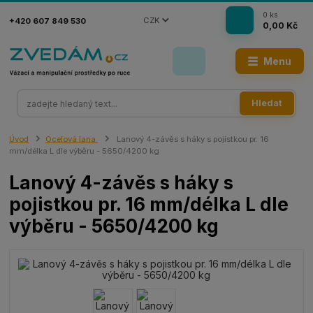
0
ks
CZK
+420 607 849 530
0,00 Kč
Menu
Hledat
Úvod
Ocelová lana
Lanový 4-závěs s háky s pojistkou pr. 16
mm/délka L dle výběru - 5650/4200 kg
Lanový 4-závěs s háky s
pojistkou pr. 16 mm/délka L dle
výběru - 5650/4200 kg