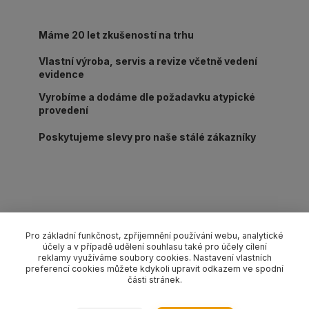
Máme 20 let zkušeností na trhu
Vlastní výroba, servis a revize včetně vedení
evidence
Vyrobíme a dodáme dle požadavku atypické
provedení
Poskytujeme slevy pro naše stálé zákazníky
Kompletní specifikace
Pro základní funkčnost, zpříjemnění používání webu, analytické
účely a v případě udělení souhlasu také pro účely cílení
Lanový 4-závěs s háky s pojistkou pr. 16 mm/délka L dle
reklamy využíváme soubory cookies. Nastavení vlastních
výběru, nosnost 5650/4200 kg (0-45°/45-60°). Provedení dle
preferencí cookies můžete kdykoli upravit odkazem ve spodní
části stránek.
EN 13414-1 pozink.