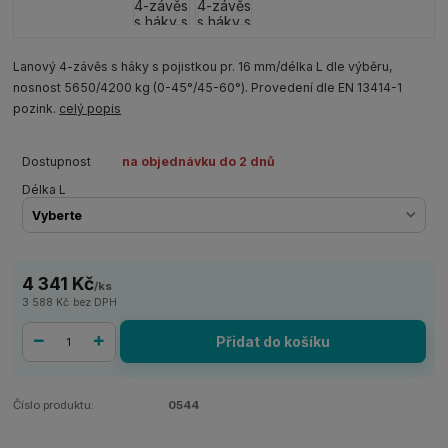
Lanový 4-závěs s háky s pojistkou pr. 16 mm/délka L dle výběru,
nosnost 5650/4200 kg (0-45°/45-60°). Provedení dle EN 13414-1
pozink.
celý popis
Dostupnost
na objednávku do 2 dnů
Délka L
4 341 Kč
/
ks
3 588 Kč
bez DPH
Přidat do košíku
Číslo produktu:
0544