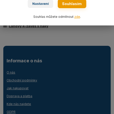
Souhlasím
Nastavení
Zboží zařazeno v kategoriích
Souhlas můžete odmítnout
zde
.
Ocelová lana
Lanový 4-závěs s háky
Informace o nás
O nás
Obchodní podmínky
Jak nakupovat
Doprava a platba
Kde nás najdete
GDPR