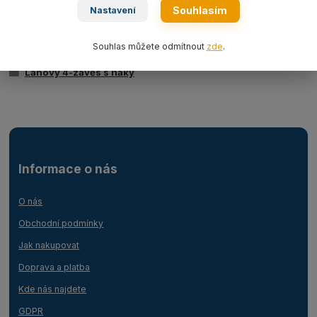
Souhlasím
Nastavení
Zboží zařazeno v kategoriích
Souhlas můžete odmítnout
zde
.
Ocelová lana
Lanový 4-závěs s háky
Informace o nás
O nás
Obchodní podmínky
Jak nakupovat
Doprava a platba
Kde nás najdete
GDPR