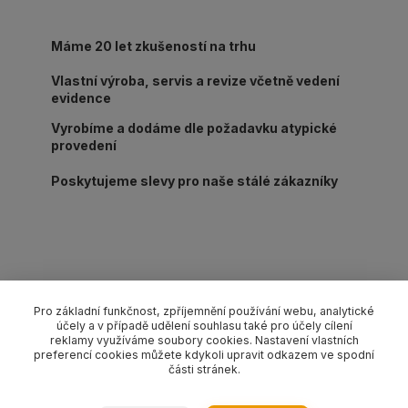
Máme 20 let zkušeností na trhu
Vlastní výroba, servis a revize včetně vedení
evidence
Vyrobíme a dodáme dle požadavku atypické
provedení
Poskytujeme slevy pro naše stálé zákazníky
Kompletní specifikace
Pro základní funkčnost, zpříjemnění používání webu, analytické
účely a v případě udělení souhlasu také pro účely cílení
Lanový 4-závěs s háky s pojistkou pr. 16 mm/délka L dle
reklamy využíváme soubory cookies. Nastavení vlastních
výběru, nosnost 5650/4200 kg (0-45°/45-60°). Provedení dle
preferencí cookies můžete kdykoli upravit odkazem ve spodní
části stránek.
EN 13414-1 pozink.