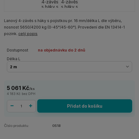
Lanový 4-závěs s háky s pojistkou pr. 16 mm/délka L dle výběru,
nosnost 5650/4200 kg (0-45°/45-60°). Provedení dle EN 13414-1
pozink.
celý popis
Dostupnost
na objednávku do 2 dnů
Délka L
5 061 Kč
/
ks
4 183 Kč
bez DPH
Přidat do košíku
Číslo produktu:
0518