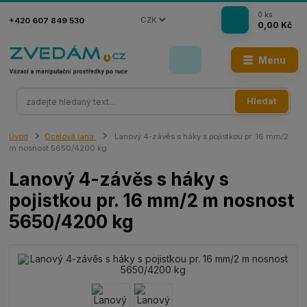
0
ks
CZK
+420 607 849 530
0,00 Kč
Menu
Hledat
Úvod
Ocelová lana
Lanový 4-závěs s háky s pojistkou pr. 16 mm/2
m nosnost 5650/4200 kg
Lanový 4-závěs s háky s
pojistkou pr. 16 mm/2 m nosnost
5650/4200 kg