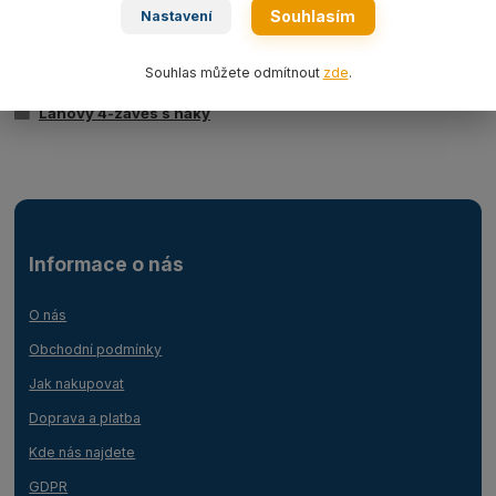
Souhlasím
Nastavení
Zboží zařazeno v kategoriích
Souhlas můžete odmítnout
zde
.
Ocelová lana
Lanový 4-závěs s háky
Informace o nás
O nás
Obchodní podmínky
Jak nakupovat
Doprava a platba
Kde nás najdete
GDPR