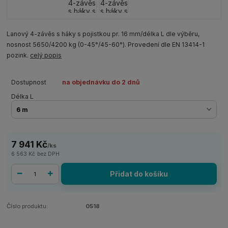
Lanový 4-závěs s háky s pojistkou pr. 16 mm/délka L dle výběru,
nosnost 5650/4200 kg (0-45°/45-60°). Provedení dle EN 13414-1
pozink.
celý popis
Dostupnost
na objednávku do 2 dnů
Délka L
7 941 Kč
/
ks
6 563 Kč
bez DPH
Přidat do košíku
Číslo produktu:
0518