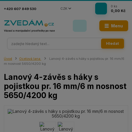
0
ks
CZK
+420 607 849 530
0,00 Kč
Menu
Hledat
Úvod
Ocelová lana
Lanový 4-závěs s háky s pojistkou pr. 16 mm/6
m nosnost 5650/4200 kg
Lanový 4-závěs s háky s
pojistkou pr. 16 mm/6 m nosnost
5650/4200 kg