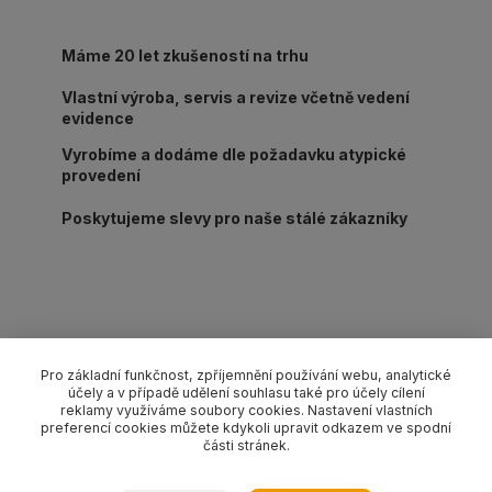
Máme 20 let zkušeností na trhu
Vlastní výroba, servis a revize včetně vedení
evidence
Vyrobíme a dodáme dle požadavku atypické
provedení
Poskytujeme slevy pro naše stálé zákazníky
Kompletní specifikace
Pro základní funkčnost, zpříjemnění používání webu, analytické
účely a v případě udělení souhlasu také pro účely cílení
Lanový 4-závěs s háky s pojistkou pr. 16 mm/délka L dle
reklamy využíváme soubory cookies. Nastavení vlastních
výběru, nosnost 5650/4200 kg (0-45°/45-60°). Provedení dle
preferencí cookies můžete kdykoli upravit odkazem ve spodní
části stránek.
EN 13414-1 pozink.