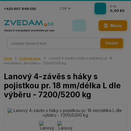
0
ks
CZK
+420 607 849 530
0,00 Kč
Menu
Hledat
Úvod
Ocelová lana
Lanový 4-závěs s háky s pojistkou pr. 18
mm/délka L dle výběru - 7200/5200 kg
Lanový 4-závěs s háky s
pojistkou pr. 18 mm/délka L dle
výběru - 7200/5200 kg