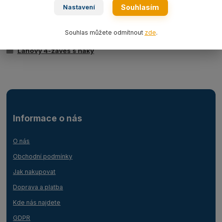
Souhlasím
Nastavení
Zboží zařazeno v kategoriích
Souhlas můžete odmítnout
zde
.
Ocelová lana
Lanový 4-závěs s háky
Informace o nás
O nás
Obchodní podmínky
Jak nakupovat
Doprava a platba
Kde nás najdete
GDPR