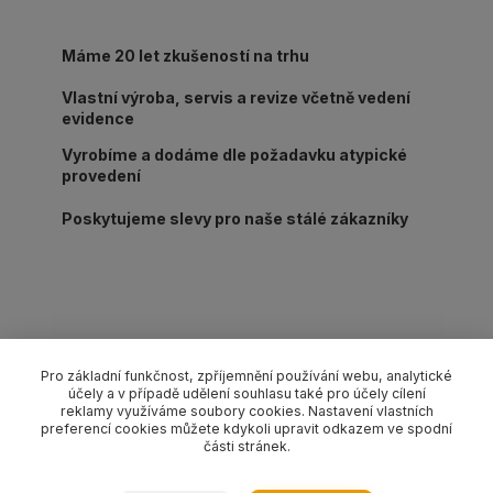
Máme 20 let zkušeností na trhu
Vlastní výroba, servis a revize včetně vedení
evidence
Vyrobíme a dodáme dle požadavku atypické
provedení
Poskytujeme slevy pro naše stálé zákazníky
Kompletní specifikace
Pro základní funkčnost, zpříjemnění používání webu, analytické
účely a v případě udělení souhlasu také pro účely cílení
Lanový 4-závěs s háky s pojistkou pr. 18 mm/délka L dle
reklamy využíváme soubory cookies. Nastavení vlastních
výběru, nosnost 7200/5200 kg (0-45°/45-60°). Provedení dle
preferencí cookies můžete kdykoli upravit odkazem ve spodní
části stránek.
EN 13414-1 pozink.