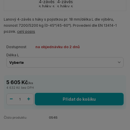
Lanový 4-závěs s háky s pojistkou pr. 18 mm/délka L dle výběru,
nosnost 7200/5200 kg (0-45°/45-60°). Provedení dle EN 13414-1
pozink.
celý popis
Dostupnost
na objednávku do 2 dnů
Délka L
5 605 Kč
/
ks
4 632 Kč
bez DPH
Přidat do košíku
Číslo produktu:
0545