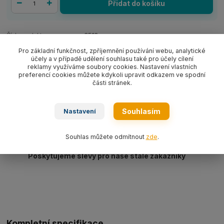
Přidat do košíku
Číslo produktu:
0518
Pro základní funkčnost, zpříjemnění používání webu, analytické
účely a v případě udělení souhlasu také pro účely cílení
reklamy využíváme soubory cookies. Nastavení vlastních
preferencí cookies můžete kdykoli upravit odkazem ve spodní
Máme 20 let zkušeností na trhu
části stránek.
Vlastní výroba, servis a revize včetně vedení
evidence
Souhlasím
Nastavení
Vyrobíme a dodáme dle požadavku atypické
provedení
Souhlas můžete odmítnout
zde
.
Poskytujeme slevy pro naše stálé zákazníky
Kompletní specifikace