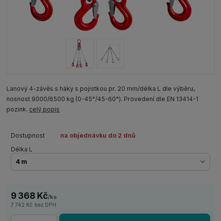
Lanový 4-závěs s háky s pojistkou pr. 20 mm/délka L dle výběru,
nosnost 9000/6500 kg (0-45°/45-60°). Provedení dle EN 13414-1
pozink.
celý popis
Dostupnost
na objednávku do 2 dnů
Délka L
9 368 Kč
/
ks
7 742 Kč
bez DPH