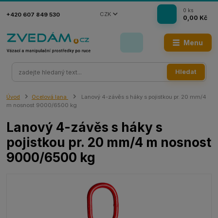
0
ks
CZK
+420 607 849 530
0,00 Kč
Menu
Hledat
Úvod
Ocelová lana
Lanový 4-závěs s háky s pojistkou pr. 20 mm/4
m nosnost 9000/6500 kg
Lanový 4-závěs s háky s
pojistkou pr. 20 mm/4 m nosnost
9000/6500 kg